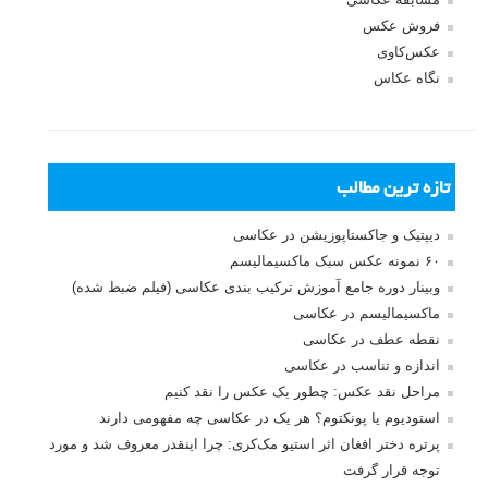
فروش عکس
عکس‌کاوی
نگاه عکاس
تازه ترین مطالب
دیپتیک و جاکستا‌پوزیشن در عکاسی
۶۰ نمونه عکس سبک ماکسیمالیسم
وبینار دوره جامع آموزش ترکیب بندی عکاسی (فیلم ضبط شده)
ماکسیمالیسم در عکاسی
نقطه عطف در عکاسی
اندازه و تناسب در عکاسی
مراحل نقد عکس: چطور یک عکس را نقد کنیم
استودیوم یا پونکتوم؟ هر یک در عکاسی چه مفهومی دارند
پرتره دختر افغان اثر استیو مک‌کری: چرا اینقدر معروف شد و مورد
توجه قرار گرفت