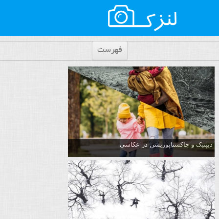
فهرست
دیپتیک و جاکستا‌پوزیشن در عکاسی