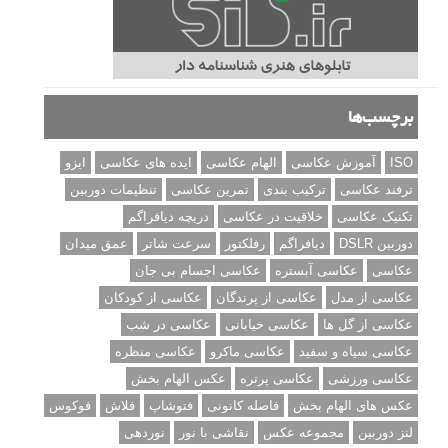
برچسب‌ها
ISO
آموزش عکاسی
الهام عکاسی
ایده های عکاسی
ایزو
ترفند عکاسی
ترکیب بندی
تمرین عکاسی
تنظیمات دوربین
تکنیک عکاسی
خلاقیت در عکاسی
دریچه دیافراگم
دوربین DSLR
دیافراگم
رفلکتور
سرعت شاتر
عمق میدان
عکاسی
عکاسی آبستره
عکاسی اجسام بی جان
عکاسی از مدل
عکاسی از پرندگان
عکاسی از کودکان
عکاسی از گل ها
عکاسی خیابانی
عکاسی در شب
عکاسی سیاه و سفید
عکاسی ماکرو
عکاسی منظره
عکاسی ورزشی
عکاسی پرتره
عکس الهام بخش
عکس های الهام بخش
فاصله کانونی
فتوشاپ
فلاش
فوکوس
لنز دوربین
مجموعه عکس
نقاشی با نور
نوردهی