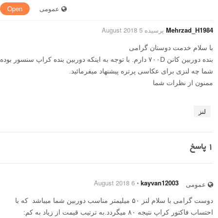
عمومی
Open
Mehrzad_H1984
پرسیده 5 August 2018
با سلام خدمت دوستان گرامی
بنده دوربین کانن ۷۰۰D دارم. با توجه به اینکه دوربین بنده کراپ سنسور بوده
شما چه لنزی برای عکاسی پرتره پیشنهاد میفرمائید.
ممنون از نظرات شما
لنز
1
پاسخ
6 August 2018
⋅
kayvan12003
عمومی
دوست گرامی با سلام لنز ۵۰ میلیمتر مناسب دوربین شما میباشد که با
احتساب فاکتور کراپ نتیجه ۸۰ میگردد.به ترتیب قیمت از زیاد به کم: