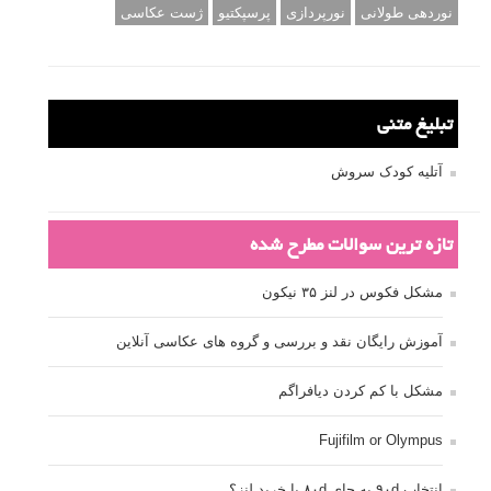
نوردهی طولانی
نورپردازی
پرسپکتیو
ژست عکاسی
تبلیغ متنی
آتلیه کودک سروش
تازه ترین سوالات مطرح شده
مشکل فکوس در لنز ۳۵ نیکون
آموزش رایگان نقد و بررسی و گروه های عکاسی آنلاین
مشکل با کم کردن دیافراگم
Fujifilm or Olympus
انتخاب ۹۰d به جای ۸۰d یا خرید لنز؟