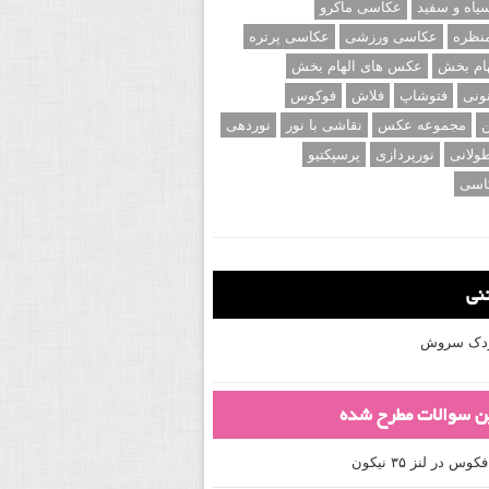
اه و سفید
عکاسی ماکرو
نظره
عکاسی ورزشی
عکاسی پرتره
ام بخش
عکس های الهام بخش
ونی
فتوشاپ
فلاش
فوکوس
ن
مجموعه عکس
نقاشی با نور
نوردهی
ولانی
نورپردازی
پرسپکتیو
اسی
تنی
کودک سروش
ین سوالات مطرح شده
 در لنز ۳۵ نیکون