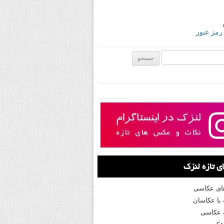
 رمز عبور
ی:
 تازه لنزک
های عکاسی
با عکاسان
 عکاسی