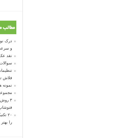
مطالب م
و سرعت
نقد عکس
سوالات
تنظیمات
فلاش تو
نمونه 
مجموعه
۳ روش 
فتوشاپ
۲۰ تک
را بهتر 