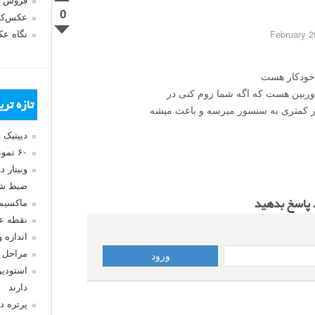
فروش 
0
عکس‌کا
نگاه ع
 خودکار هست
دوربین هست که اگه شما زوم کنی در
تازه تر
ور کمتری به سنسور میرسه و باعث میشه
دیپتیک 
۶۰ نمونه عکس سبک ماکسیمالیسم
وبینار 
ضبط شد
ماکسیم
د پاسخ بدهید
نقطه ع
اندازه 
مراحل 
استودیو
دارند
پرتره د