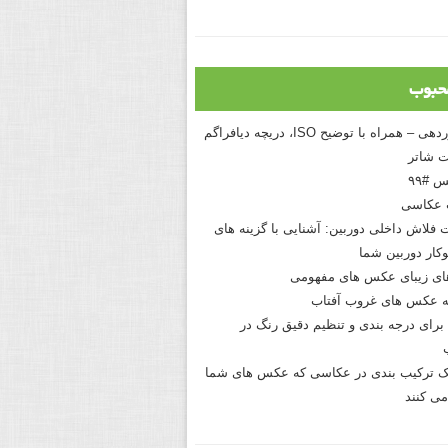
حبوب
درک نوردهی – همراه با توضیح ISO، دریچه دیافراگم
 شاتر
 #۹۹
 عکاسی
 فلاش داخلی دوربین: آشنایی با گزینه های
کار دوربین شما
های زیبای عکس های مفهومی
 عکس های غروب آفتاب
برای درجه بندی و تنظیم دقیق رنگ در
نیک ترکیب بندی در عکاسی که عکس های شما
می کنند