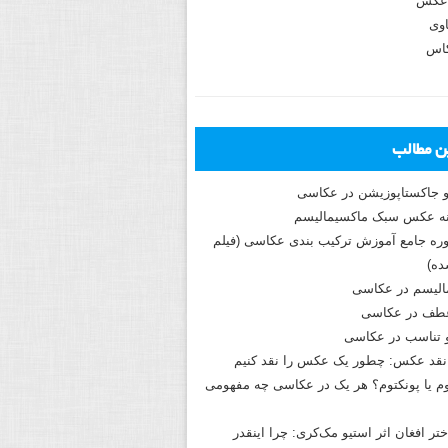
عکس
وی
کاس
ین مطالب
و جاکستا‌پوزیشن در عکاسی
دوره جامع آموزش ترکیب بندی عکاسی (فیلم
ه)
الیسم در عکاسی
طف در عکاسی
و تناسب در عکاسی
نقد عکس: چطور یک عکس را نقد کنیم
م یا پونکتوم؟ هر یک در عکاسی چه مفهومی
ختر افغان اثر استیو مک‌کری: چرا اینقدر