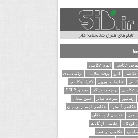
ها
وزش عکاسی
الهام عکاسی
 عکاسی
ایزو
ترفند عکاسی
ترکیب بندی
کاسی
تنظیمات دوربین
تکنیک عکاسی
ر عکاسی
دریچه دیافراگم
دوربین DSLR
رفلکتور
سرعت شاتر
عمق میدان
عکاسی آبستره
عکاسی اجسام بی جان
 مدل
عکاسی از پرندگان
 کودکان
عکاسی از گل ها
ابانی
عکاسی در شب