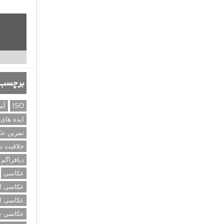
برچسب‌
ISO
آم
ایده های
تمرین ع
خلاقیت د
دیافراگم
عکاسی
عکاسی از
عکاسی از
عکاسی خی