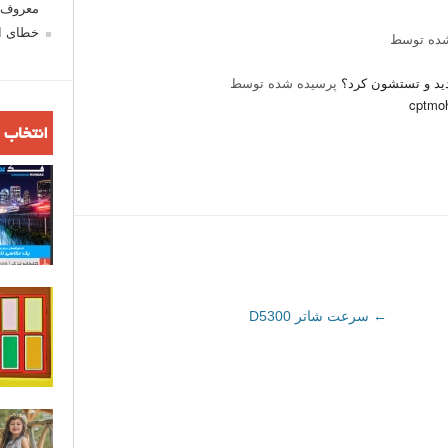
معروف ش
خطای اع
ده توسط
ید و تستشون کرد؟
پرسیده شده توسط
cptmo
انتخاب 
←
سرعت شاتر D5300