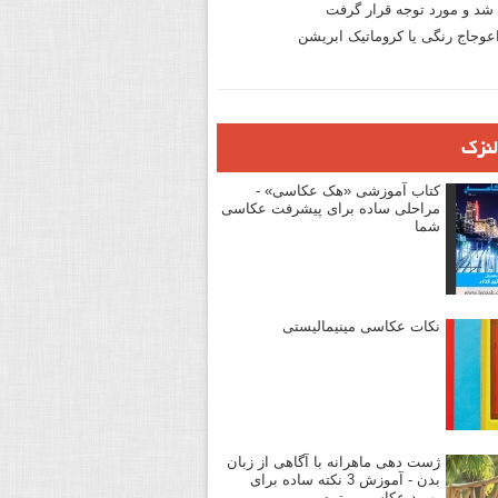
د و مورد توجه قرار گرفت
وجاج رنگی یا کروماتیک ابریشن
لنزک
کتاب آموزشی «هک عکاسی» -
مراحلی ساده برای پیشرفت عکاسی
شما
نکات عکاسی مینیمالیستی
ژست دهی ماهرانه با آگاهی از زبان
بدن - آموزش 3 نکته ساده برای
بهبود عکاسی پرتره