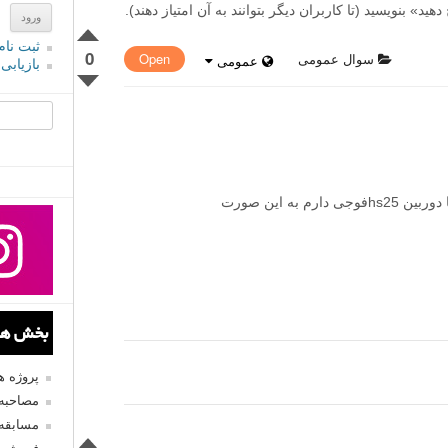
» بنویسید (تا کاربران دیگر بتوانند به آن امتیاز دهند).
ثبت نام
0
سوال عمومی
Open
عمومی
بازیابی
جستجو یرا
سلام من یه مشکل در هنگام فیلم برداری با دوربین hs25فوجی دارم به این صورت
بخش های
پروژه 
مصاحبه 
مسابقه