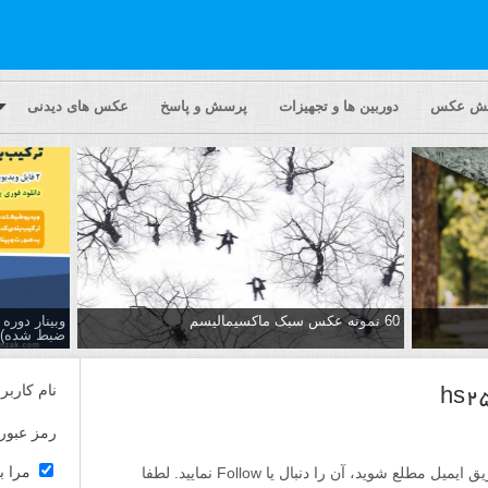
یش عکس
دوربین ها و تجهیزات
پرسش و پاسخ
عکس های دیدنی
60 نمونه عکس سبک ماکسیمالیسم
وبینار دور
ضبط شده)
نام کاربر
رمز عبور
مرا ب
اگر مایلید تا از پاسخ ها به این پرسش از طریق ایمیل مطلع شوید، آن را دنبال یا Follow نمایید. لطفا