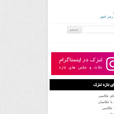
 رمز عبور
ی:
 تازه لنزک
های عکاسی
با عکاسان
 عکاسی