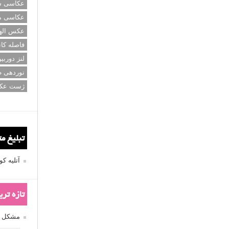
عکاسی سی
عکاسی م
عکس اله
فاصله کان
لنز دوربی
نوردهی ط
ژست عک
تبلیغ م
آتلیه 
تازه تر
مشکل فکوس