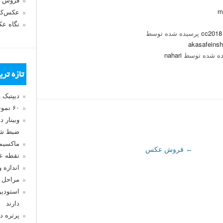
فروش 
m
عکس‌کا
نگاه ع
پرسیده شده توسط
akasafeinsh
ه شده توسط
nahari
تازه تر
دیپتیک 
۶۰ نمونه عکس سبک ماکسیمالیسم
وبینار 
ضبط شد
ماکسیم
←
فروش عکس
نقطه ع
اندازه 
مراحل 
استودیو
دارند
پرتره د