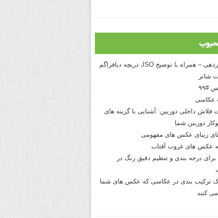
حبوب
درک نوردهی – همراه با توضیح ISO، دریچه دیافراگم
 شاتر
 #۹۹
 عکاسی
 فلاش داخلی دوربین: آشنایی با گزینه های
کار دوربین شما
های زیبای عکس های مفهومی
 عکس های غروب آفتاب
برای درجه بندی و تنظیم دقیق رنگ در
نیک ترکیب بندی در عکاسی که عکس های شما
می کنند