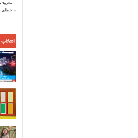
معروف ش
خطای اع
انتخاب 