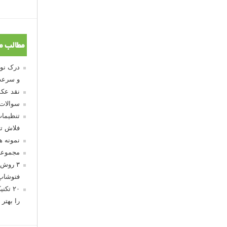
مطالب م
و سرعت
نقد عکس
سوالات
تنظیمات
فلاش تو
نمونه 
مجموعه
۳ روش 
فتوشاپ
۲۰ تک
را بهتر 