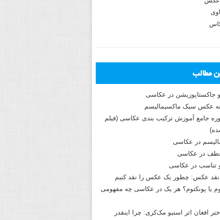
عکس
وی
کاس
ین مطالب
و جاکستا‌پوزیشن در عکاسی
دوره جامع آموزش ترکیب بندی عکاسی (فیلم
ه)
الیسم در عکاسی
طف در عکاسی
و تناسب در عکاسی
نقد عکس: چطور یک عکس را نقد کنیم
م یا پونکتوم؟ هر یک در عکاسی چه مفهومی
ختر افغان اثر استیو مک‌کری: چرا اینقدر