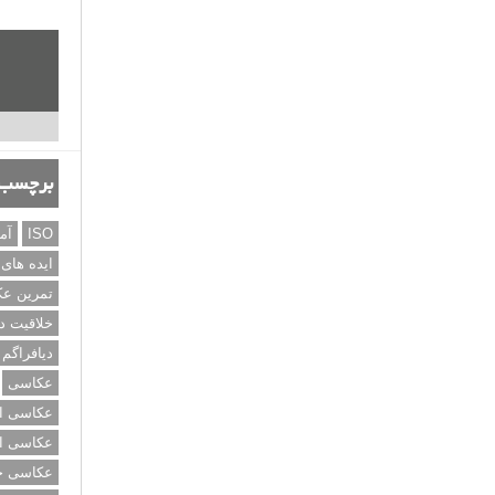
برچسب‌
ISO
آم
ایده های
تمرین ع
خلاقیت د
دیافراگم
عکاسی
عکاسی از
عکاسی از
عکاسی خی