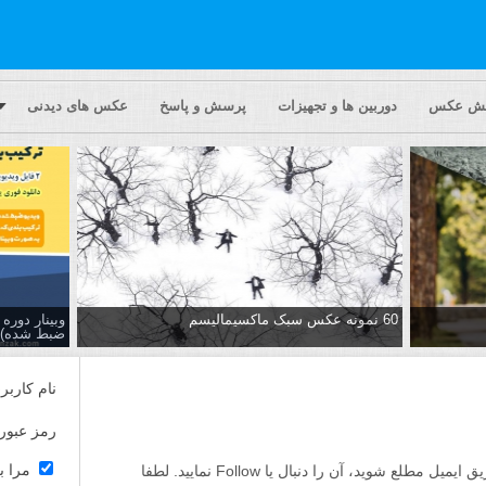
یش عکس
دوربین ها و تجهیزات
پرسش و پاسخ
عکس های دیدنی
60 نمونه عکس سبک ماکسیمالیسم
وبینار دور
ضبط شده)
نام کاربر
رمز عبور
مرا ب
اگر مایلید تا از پاسخ ها به این پرسش از طریق ایمیل مطلع شوید، آن را دنبال یا Follow نمایید. لطفا