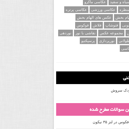
اه و سفید
عکاسی ماکرو
نظره
عکاسی ورزشی
عکاسی پرتره
ام بخش
عکس های الهام بخش
ونی
فتوشاپ
فلاش
فوکوس
ن
مجموعه عکس
نقاشی با نور
نوردهی
ولانی
نورپردازی
پرسپکتیو
اسی
تنی
کودک سروش
ین سوالات مطرح شده
 در لنز ۳۵ نیکون