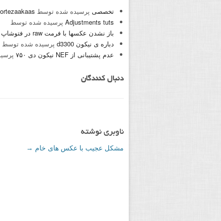
تخصصی
پرسیده شده توسط
ortezaakaas
Adjustments tuts
پرسیده شده توسط
باز نشدن عکسها با فرمت raw در فتوشاپ cc2018
دباره ی نیکون d3300
پرسیده شده توسط
عدم پشتیبانی از NEF نیکون دی ۷۵۰
پرسید
دنبال کنندگان
ناوبری نوشته
مشکل عجیب با عکس های خام
→