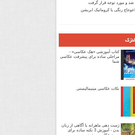
د و مورد توجه قرار گرفت
وجاج رنگی یا کروماتیک ابریشن
لنزک
کتاب آموزشی «هک عکاسی» -
مراحلی ساده برای پیشرفت عکاسی
شما
نکات عکاسی مینیمالیستی
ژست دهی ماهرانه با آگاهی از زبان
بدن - آموزش 3 نکته ساده برای
بهبود عکاسی پرتره