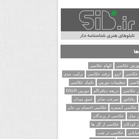
ها
وزش عکاسی
الهام عکاسی
 عکاسی
ایزو
ترفند عکاسی
ترکیب بندی
کاسی
تنظیمات دوربین
تکنیک عکاسی
ر عکاسی
دریچه دیافراگم
دوربین DSLR
رفلکتور
سرعت شاتر
عمق میدان
عکاسی آبستره
عکاسی اجسام بی جان
 مدل
عکاسی از پرندگان
 کودکان
عکاسی از گل ها
ابانی
عکاسی در شب