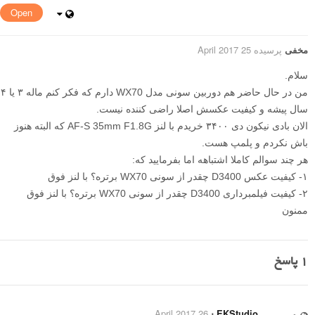
Open
مخفی
پرسیده 25 April 2017
سلام.
من در حال حاضر هم دوربین سونی مدل WX70 دارم که فکر کنم ماله ۳ یا ۴
سال پیشه و کیفیت عکسش اصلا راضی کننده نیست.
الان بادی نیکون دی ۳۴۰۰ خریدم با لنز AF-S 35mm F1.8G که البته هنوز
باش نکردم و پلمپ هست.
هر چند سوالم کاملا اشتباهه اما بفرمایید که:
۱- کیفیت عکس D3400 چقدر از سونی WX70 برتره؟ با لنز فوق
۲- کیفیت فیلمبرداری D3400 چقدر از سونی WX70 برتره؟ با لنز فوق
ممنون
1
پاسخ
26 April 2017
⋅
EKStudio