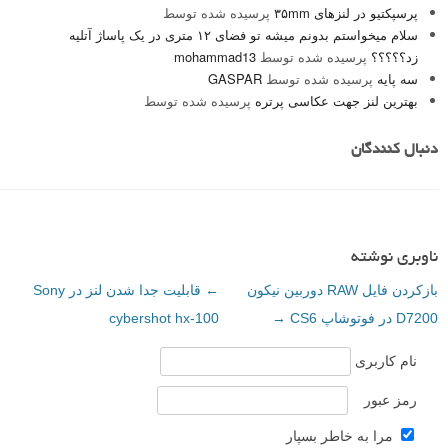
پرسپکتیو در لنزهای ۳۵mm
پرسیده شده توسط
سلام میخواستم بدونم میشه تو فضای ۱۲ متری در یک پاساژ آتلیه
زد؟؟؟؟؟
پرسیده شده توسط
mohammad13
سه پایه
پرسیده شده توسط
GASPAR
بهترین لنز جهت عکاسی پرتره
پرسیده شده توسط
دنبال کنندگان
ناوبری نوشته
بازکردن فایل RAW دوربین نیکون
←
قابلیت جدا شدن لنز در Sony
D7200 در فوتوشاپ CS6
→
cybershot hx-100
نام کاربری
رمز عبور
مرا به خاطر بسپار