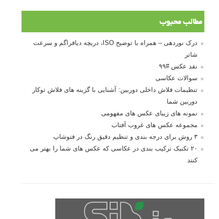
مطالب محبوب
درک نوردهی – همراه با توضیح ISO، دریچه دیافراگم و سرعت
شاتر
نقد عکس #۹۹
سوالات عکاسی
تنظیمات فلاش داخلی دوربین: آشنایی با گزینه های فلاش توکار
دوربین شما
نمونه های زیبای عکس های مفهومی
مجموعه عکس های غروب آفتاب
۳ روش برای درجه بندی و تنظیم دقیق رنگ در فتوشاپ
۲۰ تکنیک ترکیب بندی در عکاسی که عکس های شما را بهتر می
کنند