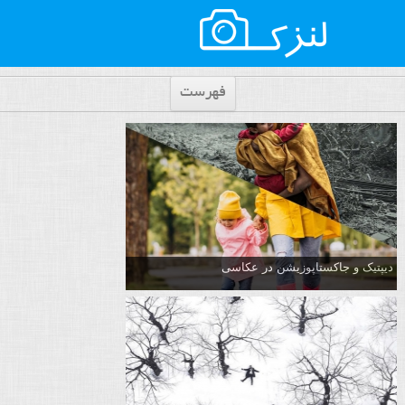
فهرست
دیپتیک و جاکستا‌پوزیشن در عکاسی