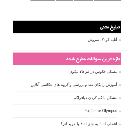
تبلیغ متنی
آتلیه کودک سروش
تازه ترین سوالات مطرح شده
مشکل فکوس در لنز ۳۵ نیکون
آموزش رایگان نقد و بررسی و گروه های عکاسی آنلاین
مشکل با کم کردن دیافراگم
Fujifilm or Olympus
انتخاب ۹۰d به جای ۸۰d یا خرید لنز؟