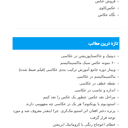
فروش عکس
عکس‌کاوی
نگاه عکاس
تازه ترین مطالب
دیپتیک و جاکستا‌پوزیشن در عکاسی
۶۰ نمونه عکس سبک ماکسیمالیسم
وبینار دوره جامع آموزش ترکیب بندی عکاسی (فیلم ضبط شده)
ماکسیمالیسم در عکاسی
نقطه عطف در عکاسی
اندازه و تناسب در عکاسی
مراحل نقد عکس: چطور یک عکس را نقد کنیم
استودیوم یا پونکتوم؟ هر یک در عکاسی چه مفهومی دارند
پرتره دختر افغان اثر استیو مک‌کری: چرا اینقدر معروف شد و مورد
توجه قرار گرفت
خطای اعوجاج رنگی یا کروماتیک ابریشن