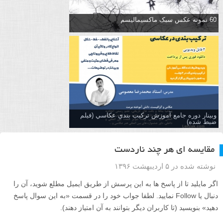
60 نمونه عکس سبک ماکسیمالیسم
وبینار دوره جامع آموزش تركيب بندي عكاسي (فیلم
ضبط شده)
مقایسه ای هر چند ناردست
نوشته شده در ۵ اردیبهشت ۱۳۹۶
اگر مایلید تا از پاسخ ها به این پرسش از طریق ایمیل مطلع شوید، آن را
دنبال یا Follow نمایید. لطفا جواب خود را در قسمت «به این سوال پاسخ
دهید» بنویسید (تا کاربران دیگر بتوانند به آن امتیاز دهند).