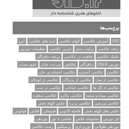
برچسب‌ها
ISO
آموزش عکاسی
الهام عکاسی
ایده های عکاسی
ایزو
ترفند عکاسی
ترکیب بندی
تمرین عکاسی
تنظیمات دوربین
تکنیک عکاسی
خلاقیت در عکاسی
دریچه دیافراگم
دوربین DSLR
دیافراگم
رفلکتور
سرعت شاتر
عمق میدان
عکاسی
عکاسی آبستره
عکاسی اجسام بی جان
عکاسی از مدل
عکاسی از پرندگان
عکاسی از کودکان
عکاسی از گل ها
عکاسی خیابانی
عکاسی در شب
عکاسی سیاه و سفید
عکاسی ماکرو
عکاسی منظره
عکاسی ورزشی
عکاسی پرتره
عکس الهام بخش
عکس های الهام بخش
فاصله کانونی
فتوشاپ
فلاش
فوکوس
لنز دوربین
مجموعه عکس
نقاشی با نور
نوردهی
نوردهی طولانی
نورپردازی
پرسپکتیو
ژست عکاسی