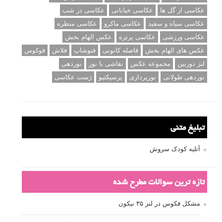
عکاسی از گل ها
عکاسی خیابانی
عکاسی در شب
عکاسی سیاه و سفید
عکاسی ماکرو
عکاسی منظره
عکاسی ورزشی
عکاسی پرتره
عکس الهام بخش
عکس های الهام بخش
فاصله کانونی
فتوشاپ
فلاش
فوکوس
لنز دوربین
مجموعه عکس
نقاشی با نور
نوردهی
نوردهی طولانی
نورپردازی
پرسپکتیو
ژست عکاسی
تبلیغ متنی
آتلیه کودک سروش
تازه ترین سوالات مطرح شده
مشکل فکوس در لنز ۳۵ نیکون