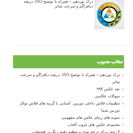
درک نوردهی – همراه با توضیح ISO، دریچه
دیافراگم و سرعت شاتر
مطالب محبوب
درک نوردهی – همراه با توضیح ISO، دریچه دیافراگم و سرعت
شاتر
نقد عکس #۹۹
سوالات عکاسی
تنظیمات فلاش داخلی دوربین: آشنایی با گزینه های فلاش توکار
دوربین شما
نمونه های زیبای عکس های مفهومی
مجموعه عکس های غروب آفتاب
۳ روش برای درجه بندی و تنظیم دقیق رنگ در فتوشاپ