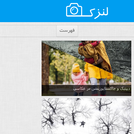
فهرست
دیپتیک و جاکستا‌پوزیشن در عکاسی