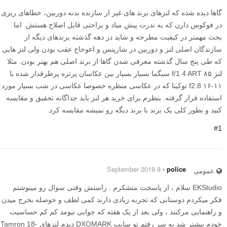
گاها دیده شده که لنزهای برند های غیر از سازنده بدنه دوربین، خطاهای ریزی
در فوکوس دارن که به ندرت پیش میاد و براحتی قابل اصلاح هستش. اما
بحث مهمتر در کیفیت مطرحه و شاید در دهه گذشته برندهای دیگه از
سازندگان اصلی لنز و دوربین در شارپنس و اعوجاج عقب بودن ولی لنز هایی
که طی پنج سال گذشته معرفی شدن گاها از برند اصلی هم بهتر بودن. مثلا
لنز ۸۵ f/1.4 ART سیگما بسیار بسیار بین عکاسان پرتره پرطرفدار شده یا
۱۱-۱۶ f2.8 توکینا که در عکاسی منظره خصوصا عکاسی در شب بسیار مورد
استفاده قرار گرفته. بنظرم برای خرید هر لنز باید جداگانه تحقیق و مقایسه
کنید و بطور کلی یک برند با برند دیگه رو نمیشه مقایسه کرد.
#1
8 September 2019
⋅
police
عمومی
EKStudio سلام ، از پاسخت متشکرم . راستش وقتی سوال رو مینوشتم
فکر میکردم دوستانی که تجربه زیادی دارند کمی لطف و حوصله بخرج میدن
و راهنمایی مرکنند ، ولی بعد از یک هفته که جوابی نیومد کم کم حساسیت
خودم بیشتر شد یه سر رفتم تو سایت DXOMARK دیدم لنزهای Tamron 18-