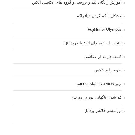
آموزش رایگان نقد و بررسی و گروه های عکاسی آنلاین
مشکل با کم کردن دیافراگم
Fujifilm or Olympus
انتخاب ۹۰d به جای ۸۰d یا خرید لنز؟
کسب درامد از عکاسی
نحوه آپلود عکس
ارور cannot start live view
کم شدن ناگهانی نور در دوربین
نورسنجی فلاشر پرتابل