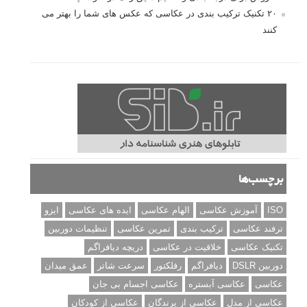
۲۰ تکنیک ترکیب بندی در عکاسی که عکس های شما را بهتر می
کنند
برچسب‌ها
ISO
آموزش عکاسی
الهام عکاسی
ایده های عکاسی
ایزو
ترفند عکاسی
ترکیب بندی
تمرین عکاسی
تنظیمات دوربین
تکنیک عکاسی
خلاقیت در عکاسی
دریچه دیافراگم
دوربین DSLR
دیافراگم
رفلکتور
سرعت شاتر
عمق میدان
عکاسی
عکاسی آبستره
عکاسی اجسام بی جان
عکاسی از مدل
عکاسی از پرندگان
عکاسی از کودکان