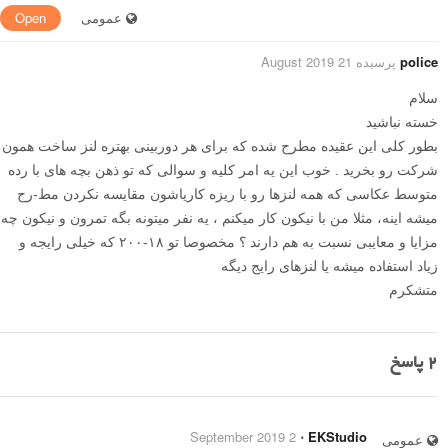
عمومی
Open
police
پرسیده 21 August 2019
سلام
خسته نباشید
بطور کلی این عقیده مطرح شده که برای هر دوربینی بهتره لنز ساخت همون
شرکت رو بخرید . خوب این یه امر کلیه و سوالی که تو ذهن بچه های با رده
متوسط عکاسی که همه لنزها رو با ریزه کاریاشون مقایسه نکردن مط-رح
میشه اینه، مثلا من با نیکون کار میکنم ، یه نفر میتونه بگه تمرون و نیکون چه
مزایا و معایبی نسبت به هم دارند ؟ مخصوصا تو ۱۸-۲۰۰ که خیلی رایجه و
زیاد استفاده میشه یا لنزهای رایج دیگه
متشکرم
2
پاسخ
2 September 2019
⋅
EKStudio
عمومی