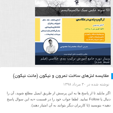
60 نمونه عکس سبک ماکسیمالیسم
وبینار دوره جامع آموزش تركيب بندي عكاسي (فیلم
ضبط شده)
مقایسه لنزهای ساخت تمرون و نیکون (مانت نیکون)
نوشته شده در ۳۰ مرداد ۱۳۹۸
اگر مایلید تا از پاسخ ها به این پرسش از طریق ایمیل مطلع شوید، آن را
دنبال یا Follow نمایید. لطفا جواب خود را در قسمت «به این سوال پاسخ
دهید» بنویسید (تا کاربران دیگر بتوانند به آن امتیاز دهند).