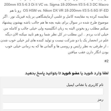
200mm f/3.5-6.3 Di II VC vs. Sigma 18-200mm f/3.5-6.3 DC Macro
OS HSM vs. Nikon DX VR 18-200mm f/3.5-5.6G IF-ED رو با هم
مقایسه کرده یه مقایسه کامل و علمی آزمایشگاهی بر پایه فیزیک نور . اگر
موضوع طرح شده در سوال برای بقیه بچه ها هم جالب باشه بهشون پیشنهاد
میکنم مطلب رو بخونن البته به زبان انگلیسیه ولی خیلی جالب و کامله من
خیلی لذت بردم .. این مطلب در کل نظر شما رو هم تایید میکنه الان دیگه
علم در انحصار یک یا دو شرکت نیست و تولید کننده های لنز خیلی خوب شدن
، از طرفی به نظر زایس و روسی ها و آلمانی ها که یه زمانی خیلی خوب
بودن انگار دارن عقب میافتن
#2
لطفا وارد شوید یا
عضو شوید
تا بتوانید پاسخ بدهید
نام کاربری یا نشانی ایمیل
رمز