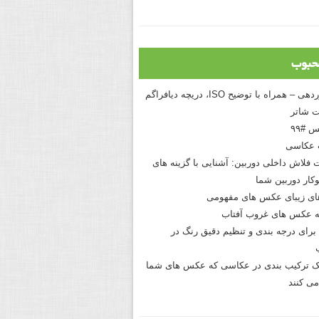
حبوب
درک نوردهی – همراه با توضیح ISO، دریچه دیافراگم
 شاتر
 #۹۹
 عکاسی
 فلاش داخلی دوربین: آشنایی با گزینه های
کار دوربین شما
های زیبای عکس های مفهومی
 عکس های غروب آفتاب
برای درجه بندی و تنظیم دقیق رنگ در
نیک ترکیب بندی در عکاسی که عکس های شما
می کنند