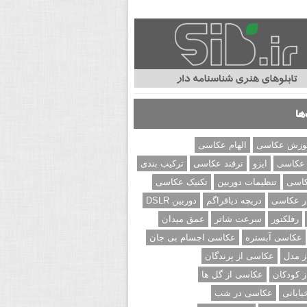
ها
وزش عکاسی
الهام عکاسی
 عکاسی
ایزو
ترفند عکاسی
ترکیب بندی
کاسی
تنظیمات دوربین
تکنیک عکاسی
ر عکاسی
دریچه دیافراگم
دوربین DSLR
رفلکتور
سرعت شاتر
عمق میدان
عکاسی آبستره
عکاسی اجسام بی جان
 مدل
عکاسی از پرندگان
 کودکان
عکاسی از گل ها
ابانی
عکاسی در شب