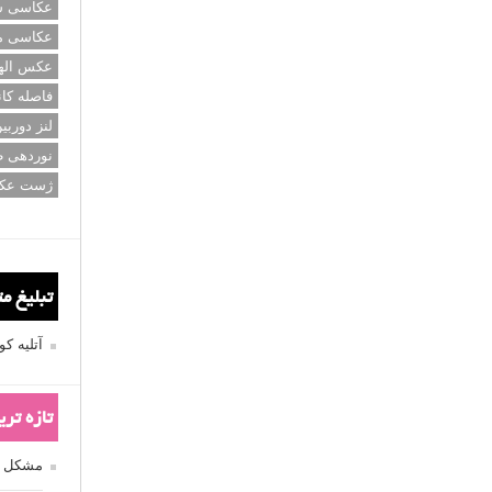
عکاسی سی
عکاسی م
عکس اله
فاصله کان
لنز دوربی
نوردهی ط
ژست عک
تبلیغ م
آتلیه 
تازه تر
مشکل فکوس