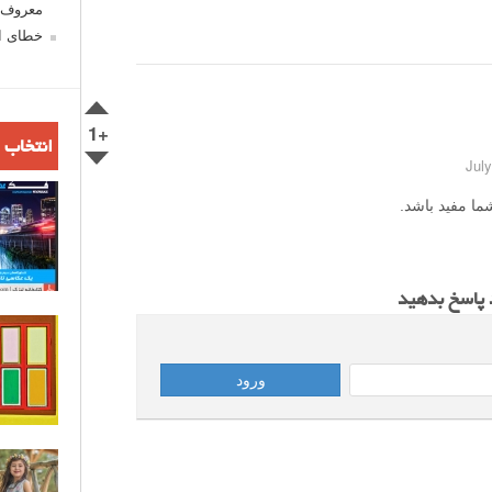
معروف ش
خطای اع
+1
انتخاب 
ما مفید باشد.
د پاسخ بدهید