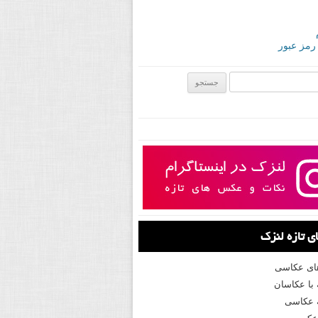
 رمز عبور
ی:
 تازه لنزک
های عکاسی
با عکاسان
 عکاسی