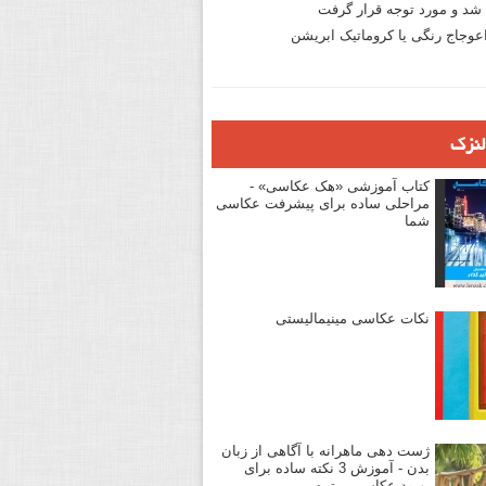
د و مورد توجه قرار گرفت
وجاج رنگی یا کروماتیک ابریشن
لنزک
کتاب آموزشی «هک عکاسی» -
مراحلی ساده برای پیشرفت عکاسی
شما
نکات عکاسی مینیمالیستی
ژست دهی ماهرانه با آگاهی از زبان
بدن - آموزش 3 نکته ساده برای
بهبود عکاسی پرتره