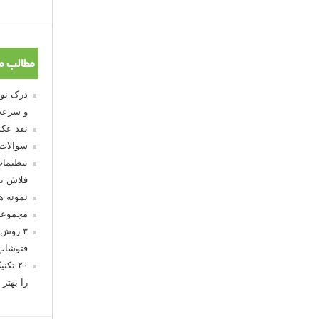
مطالب م
و سرعت
نقد عکس
سوالات
تنظیمات
فلاش تو
نمونه 
مجموعه
۳ روش 
فتوشاپ
۲۰ تک
را بهتر 