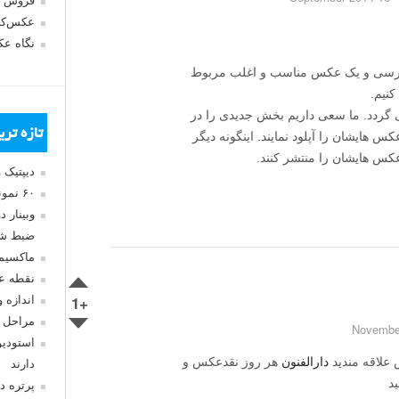
فروش 
عکس‌کا
نگاه ع
بررسی و یک عکس مناسب و اغلب مربوط
نیم.
 گردد. ما سعی داریم بخش جدیدی را در
تازه تر
کس هایشان را آپلود نمایند. اینگونه دیگر
کس هایشان را منتشر کنند.
دیپتیک 
۶۰ نمونه عکس سبک ماکسیمالیسم
وبینار 
ضبط شد
ماکسیم
نقطه ع
+1
اندازه 
مراحل 
استودیو
علاقه مندید
دارالفنون
هر روز نقدعکس و
دارند
د
پرتره د