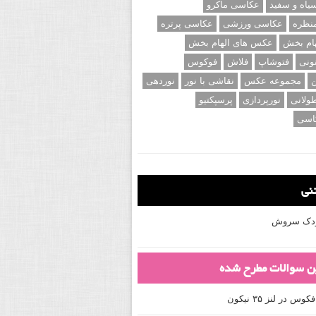
اه و سفید
عکاسی ماکرو
نظره
عکاسی ورزشی
عکاسی پرتره
ام بخش
عکس های الهام بخش
ونی
فتوشاپ
فلاش
فوکوس
ن
مجموعه عکس
نقاشی با نور
نوردهی
ولانی
نورپردازی
پرسپکتیو
اسی
تنی
کودک سروش
ین سوالات مطرح شده
 در لنز ۳۵ نیکون