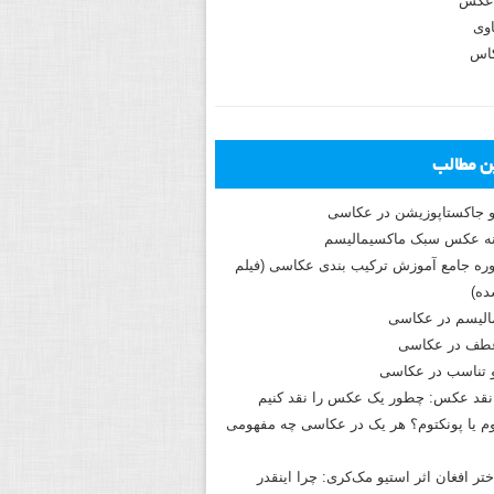
عکس
وی
کاس
ین مطالب
و جاکستا‌پوزیشن در عکاسی
دوره جامع آموزش ترکیب بندی عکاسی (فیلم
ه)
الیسم در عکاسی
طف در عکاسی
و تناسب در عکاسی
نقد عکس: چطور یک عکس را نقد کنیم
م یا پونکتوم؟ هر یک در عکاسی چه مفهومی
ختر افغان اثر استیو مک‌کری: چرا اینقدر