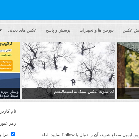
یش عکس
دوربین ها و تجهیزات
پرسش و پاسخ
عکس های دیدنی
60 نمونه عکس سبک ماکسیمالیسم
وبینار دور
ضبط شده)
نام کاربر
رمز عبور
مرا ب
اگر مایلید تا از پاسخ ها به این پرسش از طریق ایمیل مطلع شوید، آن را دنبال یا Follow نمایید. لطفا