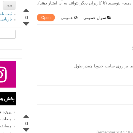
» بنویسید (تا کاربران دیگر بتوانند به آن امتیاز دهند).
ثبت نام
0
سوال عمومی
عمومی
Open
بازیابی
جستجو یرا
ما بر روی سایت حدودا چقدر طول
بخش های
پروژه 
مصاحبه 
0
مسابقه
16 September 2014
⋅