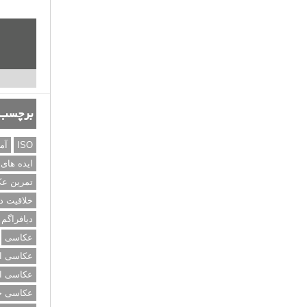
برچسب‌
ISO
آم
ایده های
تمرین ع
خلاقیت د
دیافراگم
عکاسی
عکاسی از
عکاسی از
عکاسی خی