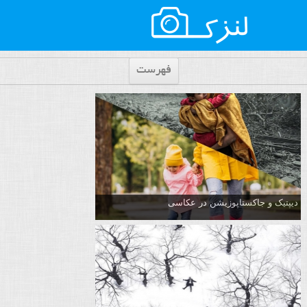
فهرست
دیپتیک و جاکستا‌پوزیشن در عکاسی