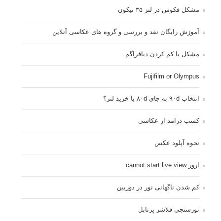
مشکل فکوس در لنز ۳۵ نیکون
آموزش رایگان نقد و بررسی و گروه های عکاسی آنلاین
مشکل با کم کردن دیافراگم
Fujifilm or Olympus
انتخاب ۹۰d به جای ۸۰d یا خرید لنز؟
کسب درامد از عکاسی
نحوه آپلود عکس
ارور cannot start live view
کم شدن ناگهانی نور در دوربین
نورسنجی فلاشر پرتابل