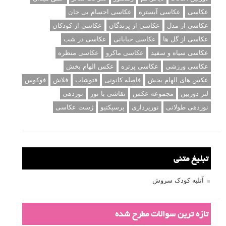
عکاسی
عکاسی آبستره
عکاسی اجسام بی جان
عکاسی از مدل
عکاسی از پرندگان
عکاسی از کودکان
عکاسی از گل ها
عکاسی خیابانی
عکاسی در شب
عکاسی سیاه و سفید
عکاسی ماکرو
عکاسی منظره
عکاسی ورزشی
عکاسی پرتره
عکس الهام بخش
عکس های الهام بخش
فاصله کانونی
فتوشاپ
فلاش
فوکوس
لنز دوربین
مجموعه عکس
نقاشی با نور
نوردهی
نوردهی طولانی
نورپردازی
پرسپکتیو
ژست عکاسی
تبلیغ متنی
آتلیه کودک سروش
تازه ترین سوالات مطرح شده