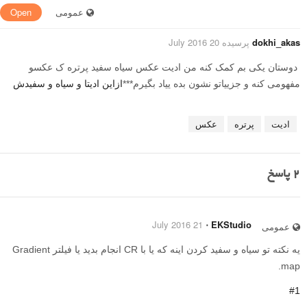
عمومی
Open
dokhi_akas
پرسیده 20 July 2016
دوستان یکی بم کمک کنه من ادیت عکس سیاه سفید پرتره ک عکسو
مفهومی کنه و جزییاتو نشون بده ییاد بگیرم***
ازاین ادیتا و سیاه و سفیدش
ادیت
پرتره
عکس
2
پاسخ
21 July 2016
⋅
EKStudio
عمومی
یه نکته تو سیاه و سفید کردن اینه که یا با CR انجام بدید یا فیلتر Gradient
map.
#1