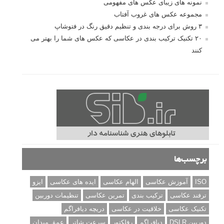
نمونه های زیبای عکس های مفهومی
مجموعه عکس های غروب آفتاب
۳ روش برای درجه بندی و تنظیم دقیق رنگ در فتوشاپ
۲۰ تکنیک ترکیب بندی در عکاسی که عکس های شما را بهتر می
کنند
برچسب‌ها
ISO
آموزش عکاسی
الهام عکاسی
ایده های عکاسی
ایزو
ترفند عکاسی
ترکیب بندی
تمرین عکاسی
تنظیمات دوربین
تکنیک عکاسی
خلاقیت در عکاسی
دریچه دیافراگم
دوربین DSLR
دیافراگم
رفلکتور
سرعت شاتر
عمق میدان