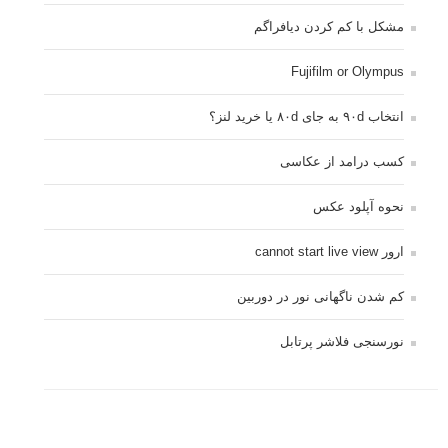
مشکل با کم کردن دیافراگم
Fujifilm or Olympus
انتخاب ۹۰d به جای ۸۰d یا خرید لنز؟
کسب درامد از عکاسی
نحوه آپلود عکس
ارور cannot start live view
کم شدن ناگهانی نور در دوربین
نورسنجی فلاشر پرتابل
کپی رایت © 2014 - 2021 لنزک - ذکر مطالب لنزک در رسانه های چاپی مستلزم کسب