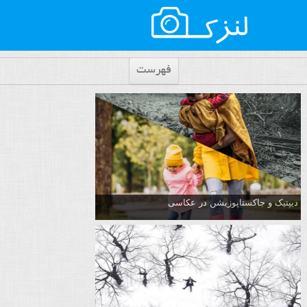
فهرست
دیپتیک و جاکستا‌پوزیشن در عکاسی