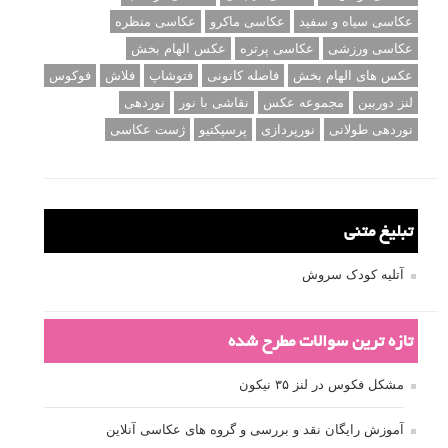
عکاسی سیاه و سفید
عکاسی ماکرو
عکاسی منظره
عکاسی ورزشی
عکاسی پرتره
عکس الهام بخش
عکس های الهام بخش
فاصله کانونی
فتوشاپ
فلاش
فوکوس
لنز دوربین
مجموعه عکس
نقاشی با نور
نوردهی
نوردهی طولانی
نورپردازی
پرسپکتیو
ژست عکاسی
تبلیغ متنی
آتلیه کودک سروش
تازه ترین سوالات مطرح شده
مشکل فکوس در لنز ۳۵ نیکون
آموزش رایگان نقد و بررسی و گروه های عکاسی آنلاین