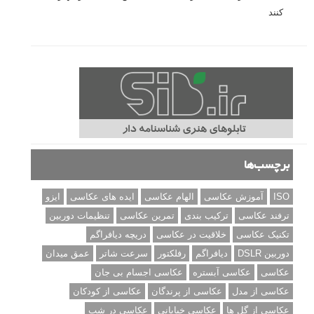
کنند
برچسب‌ها
ISO
آموزش عکاسی
الهام عکاسی
ایده های عکاسی
ایزو
ترفند عکاسی
ترکیب بندی
تمرین عکاسی
تنظیمات دوربین
تکنیک عکاسی
خلاقیت در عکاسی
دریچه دیافراگم
دوربین DSLR
دیافراگم
رفلکتور
سرعت شاتر
عمق میدان
عکاسی
عکاسی آبستره
عکاسی اجسام بی جان
عکاسی از مدل
عکاسی از پرندگان
عکاسی از کودکان
عکاسی از گل ها
عکاسی خیابانی
عکاسی در شب