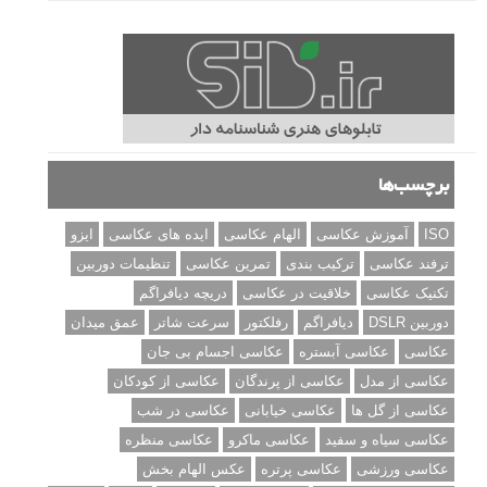
برچسب‌ها
ISO
آموزش عکاسی
الهام عکاسی
ایده های عکاسی
ایزو
ترفند عکاسی
ترکیب بندی
تمرین عکاسی
تنظیمات دوربین
تکنیک عکاسی
خلاقیت در عکاسی
دریچه دیافراگم
دوربین DSLR
دیافراگم
رفلکتور
سرعت شاتر
عمق میدان
عکاسی
عکاسی آبستره
عکاسی اجسام بی جان
عکاسی از مدل
عکاسی از پرندگان
عکاسی از کودکان
عکاسی از گل ها
عکاسی خیابانی
عکاسی در شب
عکاسی سیاه و سفید
عکاسی ماکرو
عکاسی منظره
عکاسی ورزشی
عکاسی پرتره
عکس الهام بخش