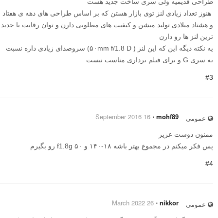
طراحی قدیمیه ولی سری ساخت جدید هست
هنوز تعداد زیادی لنز توی بازار هستن که بر اساس طراحی های دهه ی هفتاد
و هشتاد میلادی تولید میشن و کیفیت های مطلوبی دارن و توان رقابت با جدید
ترین لنز ها رو دارن
یه نکته دیگه این که این لنز ( ۵۰mm f/1.8 D) سروصدای زیادی داره نسبت
به سری G و برای فیلم برداری مناسب نیست
#3
16 September 2016
⋅
mohf89
عمومی
ممنون دوست عزیز
پس فکر میکنم در مجموع بهتر باشه ۱۸-۱۴۰ و ۵۰ f1.8g رو بگیرم
#4
26 March 2022
⋅
nikkor
عمومی