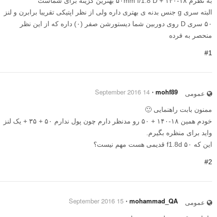
به نظرم ۱۸-۱۴۰ + ۵۰mm f/1.8 D بهترین گزینه برای شماست
البته سری g جنس بدنه ی بهتری داره ولی از نظر اپتیکی تقریبا برابرن و لنز
۵۰ سری D روی دوربین شما دیستورشن صفر (۰) داره که از این نظر
منحصر به فرده
#1
14 September 2016
⋅
mohf89
عمومی
ممنون بابت راهنمایی 🙂
خودم همین ۱۸-۱۴۰ + ۵۰ رو مدنظر دارم چون پول ندارم ۵۰ + ۳۵ + یک لنز
واید برای منظره بگیرم.
این که ۵۰ f1.8d قدیمی هست مهم نیست؟
#2
15 September 2016
⋅
mohammad_QA
عمومی