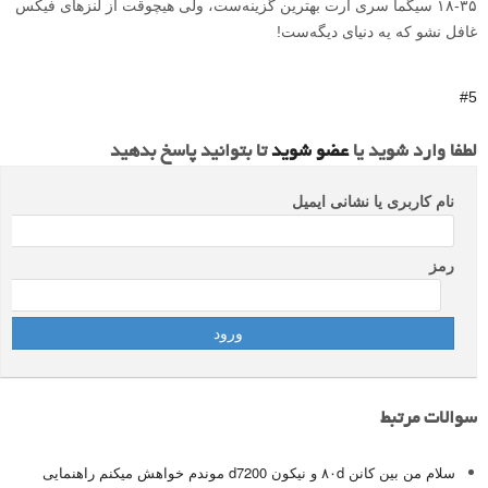
۱۸-۳۵ سیگما سری آرت بهترین گزینه‌ست، ولی هیچوقت از لنزهای فیکس
غافل نشو که یه دنیای دیگه‌ست!
#5
لطفا وارد شوید یا
عضو شوید
تا بتوانید پاسخ بدهید
نام کاربری یا نشانی ایمیل
رمز
سوالات مرتبط
سلام من بین کانن ۸۰d و نیکون d7200 موندم خواهش میکنم راهنمایی