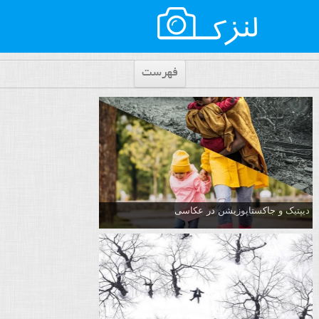
فهرست
دیپتیک و جاکستا‌پوزیشن در عکاسی