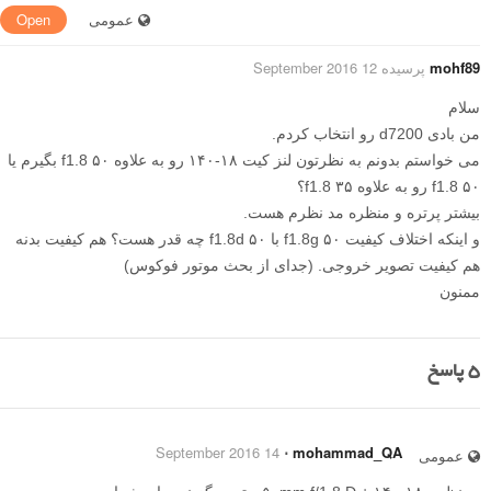
عمومی
Open
mohf89
پرسیده 12 September 2016
سلام
من بادی d7200 رو انتخاب کردم.
می خواستم بدونم به نظرتون لنز کیت ۱۸-۱۴۰ رو به علاوه ۵۰ f1.8 بگیرم یا
۵۰ f1.8 رو به علاوه ۳۵ f1.8؟
بیشتر پرتره و منظره مد نظرم هست.
و اینکه اختلاف کیفیت ۵۰ f1.8g با ۵۰ f1.8d چه قدر هست؟ هم کیفیت بدنه
هم کیفیت تصویر خروجی. (جدای از بحث موتور فوکوس)
ممنون
5
پاسخ
14 September 2016
⋅
mohammad_QA
عمومی