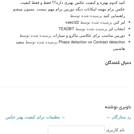
کنید کدوم بهتره و کیفیت عکس بهتری داره؟؟ فقط و فقط کیفیت
عکس برام مهمه امکانات دیگه دوربین برام مهم نیست. ممنون میشم
راهنمایی کنید
پرسیده شده توسط
لنز کنن
پرسیده شده توسط
vaezi22
انتخاب لنز
پرسیده شده توسط
TEADBT
دوربین مناسب برای عکاسی ماکرو و سیارات
پرسیده شده توسط
Phase detection vs Contrast detection
پرسیده شده توسط
سعید
هاشمی
دنبال کنندگان
ناوبری نوشته
رد ستارگان
→
←
تنظیمات برای کیفیت بهتر عکس
نام کاربری