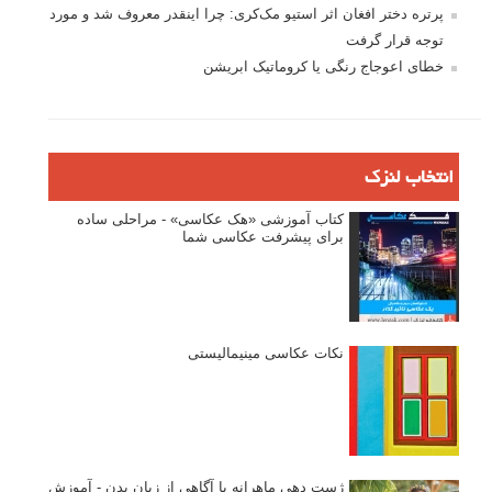
پرتره دختر افغان اثر استیو مک‌کری: چرا اینقدر معروف شد و مورد
توجه قرار گرفت
خطای اعوجاج رنگی یا کروماتیک ابریشن
انتخاب لنزک
کتاب آموزشی «هک عکاسی» - مراحلی ساده
برای پیشرفت عکاسی شما
نکات عکاسی مینیمالیستی
ژست دهی ماهرانه با آگاهی از زبان بدن - آموزش