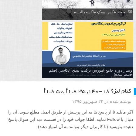
60 نمونه عکس سبک ماکسیمالیسم
وبینار دوره جامع آموزش تركيب بندي عكاسي (فیلم
ضبط شده)
کئام لنز؟ ۱۸-۱۴۰, ۳۵ f1.8 50, f1.8
نوشته شده در ۲۲ شهریور ۱۳۹۵
اگر مایلید تا از پاسخ ها به این پرسش از طریق ایمیل مطلع شوید، آن را
دنبال یا Follow نمایید. لطفا جواب خود را در قسمت «به این سوال پاسخ
دهید» بنویسید (تا کاربران دیگر بتوانند به آن امتیاز دهند).