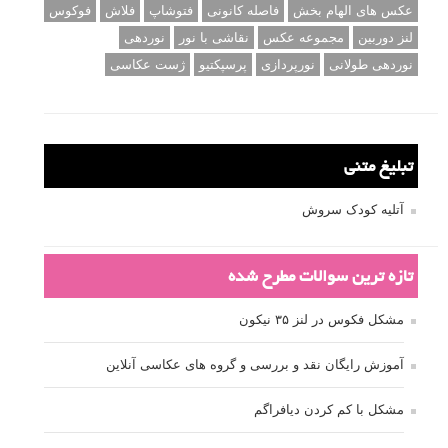
عکس های الهام بخش
فاصله کانونی
فتوشاپ
فلاش
فوکوس
لنز دوربین
مجموعه عکس
نقاشی با نور
نوردهی
نوردهی طولانی
نورپردازی
پرسپکتیو
ژست عکاسی
تبلیغ متنی
آتلیه کودک سروش
تازه ترین سوالات مطرح شده
مشکل فکوس در لنز ۳۵ نیکون
آموزش رایگان نقد و بررسی و گروه های عکاسی آنلاین
مشکل با کم کردن دیافراگم