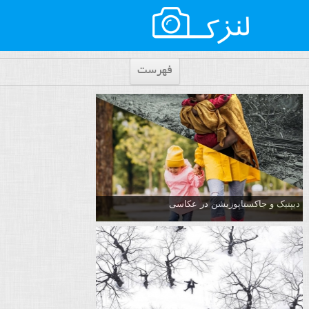
فهرست
دیپتیک و جاکستا‌پوزیشن در عکاسی