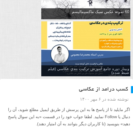
60 نمونه عکس سبک ماکسیمالیسم
وبینار دوره جامع آموزش تركيب بندي عكاسي (فیلم
ضبط شده)
کسب درامد از عکاسی
نوشته شده در ۶ مهر ۱۴۰۰
اگر مایلید تا از پاسخ ها به این پرسش از طریق ایمیل مطلع شوید، آن را
دنبال یا Follow نمایید. لطفا جواب خود را در قسمت «به این سوال پاسخ
دهید» بنویسید (تا کاربران دیگر بتوانند به آن امتیاز دهند).