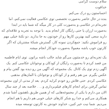
سلام دوست گرامی
خداقوت
احساستون رو درک می‌کنم.
بنده در حال حاضر به‌صورت تخصصی توی عکاسی فعالیت نمی‌کنم، اما
تجربه‌ام در عکاسی و به‌صورت کلی در کار میگه که شما باید در ابتدا
به‌صورت ارزان یا حتی رایگان کار انجام بدید. با توجه به تجربه‌ و علاقه‌ای که
دارید سعی کنید بهترین کارها رو از خودتون به جا بذارید. دو نکتۀ‌ خیلی مهم
رو فراموش نکنید: جمع‌کردن نمونه کار، گسترش شبکۀ مشتریان که اگر
کارتون خوب باشه معمولا به‌صورت خودکار انجام میشه.
یک تجربه‌ای رو خدمتتون می‌گم شاید جالب باشه براتون. توی ایام فاطمیه
من قصد کردم تا به‌صورت رایگان از کودکان و نوجوانان عکاسی کنم. یک
آگهی زدم توی یک کانال. یک مجموعه که آگهی من رو دیده بود گفتن بیام و
عکس بگیرم. من هم رفتم و از کودکان و نوجوانان با المان‌های مذهبی
عکاسی کردم. حتی فلاش رو خودم کرایه کردم. بعد از مدتی از اون مجموعه
تماس گرفتن برای انجام کارهای فیلم‌برداری و… . خلاصه بعد از چند سال
الان من دارم با یکی از مجموعه‌هایی که از همین طریق باهشون آشنا شدم
همکاری می‌کنم و خدا رو شکر کارهای خیلی خوبی هم داریم با هم انجام
می‌دیم. شما نیت خیر کنین، خداوند خودش به کارتون توسعه میده