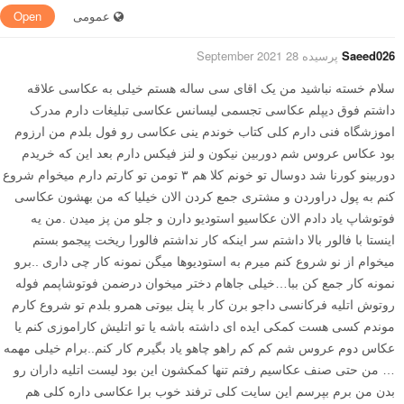
عمومی
Open
Saeed026
پرسیده 28 September 2021
سلام خسته نباشید من یک اقای سی ساله هستم خیلی به عکاسی علاقه
داشتم فوق دیپلم عکاسی تجسمی لیسانس عکاسی تبلیغات دارم مدرک
اموزشگاه فنی دارم کلی کتاب خوندم ینی عکاسی رو فول بلدم من ارزوم
بود عکاس عروس شم دوربین نیکون و لنز فیکس دارم بعد این که خریدم
دوربینو کورنا شد دوسال تو خونم کلا هم ۳ تومن تو کارتم دارم میخوام شروع
کنم به پول دراوردن و مشتری جمع کردن الان خیلیا که من بهشون عکاسی
فوتوشاپ یاد دادم الان عکاسیو استودیو دارن و جلو من پز میدن .من یه
اینستا با فالور بالا داشتم سر اینکه کار نداشتم فالورا ریخت پیجمو بستم
میخوام از نو شروع کنم میرم به استودیوها میگن نمونه کار چی داری ..برو
نمونه کار جمع کن ببا…خیلی جاهام دختر میخوان درضمن فوتوشاپمم فوله
روتوش اتلیه فرکانسی داجو برن کار با پنل بیوتی همرو بلدم تو شروع کارم
موندم کسی هست کمکی ایده ای داشته باشه یا تو اتلیش کاراموزی کنم یا
عکاس دوم عروس شم کم کم راهو چاهو یاد بگیرم کار کنم..برام خیلی مهمه
… من حتی صنف عکاسیم رفتم تنها کمکشون این بود لیست اتلیه داران رو
بدن من برم بپرسم این سایت کلی ترفند خوب برا عکاسی داره کلی هم