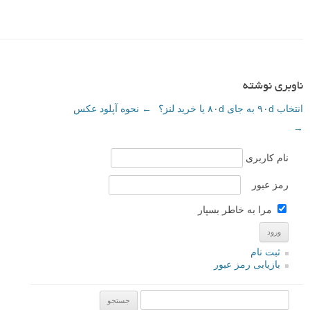
ناوبری نوشته
انتخاب ۹۰d به جای ۸۰d یا خرید لنز؟
←
نحوه آپلود عکس
→
نام کاربری
رمز عبور
مرا به خاطر بسپار
ثبت نام
بازیابی رمز عبور
جستجو یرای: