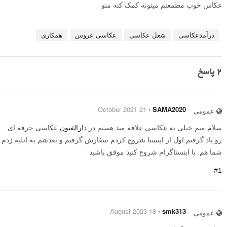
عکاس خوب مطمعنم میتونه کمک کنه منو
درآمدعکاسی
شغل عکاسی
عکاسی عروس
همکاری
2
پاسخ
21 October 2021
⋅
SAMA2020
عمومی
سلام منم خیلی به عکاسی علاقه مند هستم در
دارالفنون
عکاسی حرفه ای
رو یاد گرفتم اول از اینستا شروع کردم سفارش گرفتم و بعدشم یه اتلیه زدم
شما هم با اینستاگرام شروع کنید موفق باشید
#1
18 August 2023
⋅
smk313
عمومی