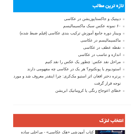
تازه ترین مطالب
دیپتیک و جاکستا‌پوزیشن در عکاسی
۶۰ نمونه عکس سبک ماکسیمالیسم
وبینار دوره جامع آموزش ترکیب بندی عکاسی (فیلم ضبط شده)
ماکسیمالیسم در عکاسی
نقطه عطف در عکاسی
اندازه و تناسب در عکاسی
مراحل نقد عکس: چطور یک عکس را نقد کنیم
استودیوم یا پونکتوم؟ هر یک در عکاسی چه مفهومی دارند
پرتره دختر افغان اثر استیو مک‌کری: چرا اینقدر معروف شد و مورد
توجه قرار گرفت
خطای اعوجاج رنگی یا کروماتیک ابریشن
انتخاب لنزک
کتاب آموزشی «هک عکاسی» - مراحلی ساده