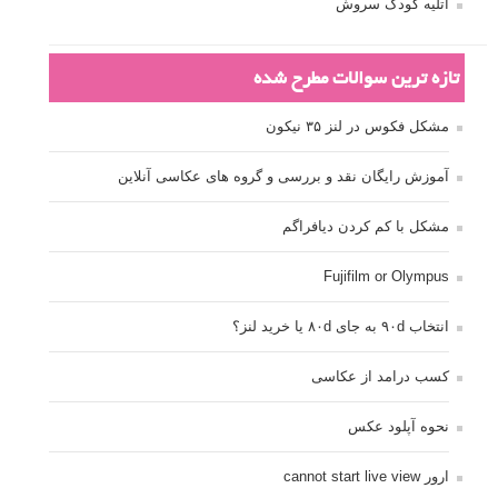
آتلیه کودک سروش
تازه ترین سوالات مطرح شده
مشکل فکوس در لنز ۳۵ نیکون
آموزش رایگان نقد و بررسی و گروه های عکاسی آنلاین
مشکل با کم کردن دیافراگم
Fujifilm or Olympus
انتخاب ۹۰d به جای ۸۰d یا خرید لنز؟
کسب درامد از عکاسی
نحوه آپلود عکس
ارور cannot start live view