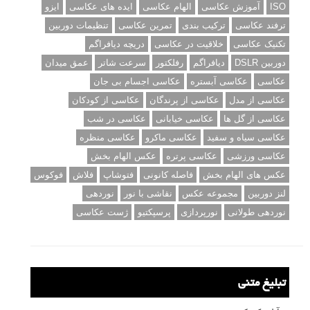
ISO
آموزش عکاسی
الهام عکاسی
ایده های عکاسی
ایزو
ترفند عکاسی
ترکیب بندی
تمرین عکاسی
تنظیمات دوربین
تکنیک عکاسی
خلاقیت در عکاسی
دریچه دیافراگم
دوربین DSLR
دیافراگم
رفلکتور
سرعت شاتر
عمق میدان
عکاسی
عکاسی آبستره
عکاسی اجسام بی جان
عکاسی از مدل
عکاسی از پرندگان
عکاسی از کودکان
عکاسی از گل ها
عکاسی خیابانی
عکاسی در شب
عکاسی سیاه و سفید
عکاسی ماکرو
عکاسی منظره
عکاسی ورزشی
عکاسی پرتره
عکس الهام بخش
عکس های الهام بخش
فاصله کانونی
فتوشاپ
فلاش
فوکوس
لنز دوربین
مجموعه عکس
نقاشی با نور
نوردهی
نوردهی طولانی
نورپردازی
پرسپکتیو
ژست عکاسی
تبلیغ متنی