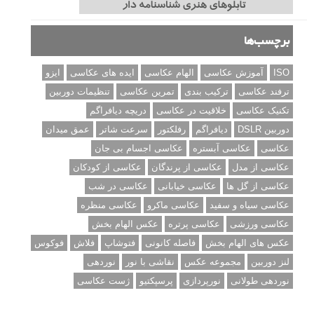
برچسب‌ها
ISO
آموزش عکاسی
الهام عکاسی
ایده های عکاسی
ایزو
ترفند عکاسی
ترکیب بندی
تمرین عکاسی
تنظیمات دوربین
تکنیک عکاسی
خلاقیت در عکاسی
دریچه دیافراگم
دوربین DSLR
دیافراگم
رفلکتور
سرعت شاتر
عمق میدان
عکاسی
عکاسی آبستره
عکاسی اجسام بی جان
عکاسی از مدل
عکاسی از پرندگان
عکاسی از کودکان
عکاسی از گل ها
عکاسی خیابانی
عکاسی در شب
عکاسی سیاه و سفید
عکاسی ماکرو
عکاسی منظره
عکاسی ورزشی
عکاسی پرتره
عکس الهام بخش
عکس های الهام بخش
فاصله کانونی
فتوشاپ
فلاش
فوکوس
لنز دوربین
مجموعه عکس
نقاشی با نور
نوردهی
نوردهی طولانی
نورپردازی
پرسپکتیو
ژست عکاسی