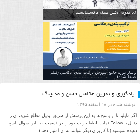
60 نمونه عکس سبک ماکسیمالیسم
وبینار دوره جامع آموزش تركيب بندي عكاسي (فیلم
ضبط شده)
یادگیری و تمرین عکاسی فشن و مدلینگ
نوشته شده در ۲۸ اسفند ۱۳۹۵
اگر مایلید تا از پاسخ ها به این پرسش از طریق ایمیل مطلع شوید، آن را
دنبال یا Follow نمایید. لطفا جواب خود را در قسمت «به این سوال پاسخ
دهید» بنویسید (تا کاربران دیگر بتوانند به آن امتیاز دهند).