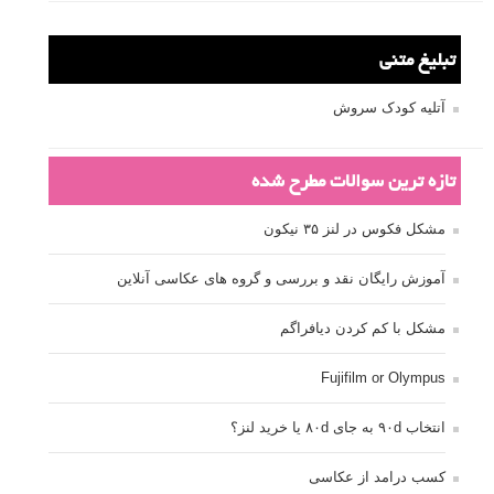
تبلیغ متنی
آتلیه کودک سروش
تازه ترین سوالات مطرح شده
مشکل فکوس در لنز ۳۵ نیکون
آموزش رایگان نقد و بررسی و گروه های عکاسی آنلاین
مشکل با کم کردن دیافراگم
Fujifilm or Olympus
انتخاب ۹۰d به جای ۸۰d یا خرید لنز؟
کسب درامد از عکاسی