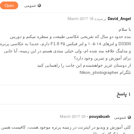
عمومی
Open
David_Angel
پرسیده 18 March 2017
با سلام.
بنده حدود دو سال که تفریحی عکاسی طبیعت و منظره میکنم و دوربین
D3300 و لنزهای ۱۸-۱۰۵ و لنز فیکس ۳۵ F1.8 دارم، جدیدا به عکاسی پرتره
و مدلینگ علاقه مند شده ام، ولی خیلی مبتدی هستم در این زمینه، آیا جایی
برای آموزش و تمرین وجود دارد؟
از دوستان عزیز خواهشمندم این جانب را راهنمایی کنید
تلگرام Nikon_photographer
1
پاسخ
20 March 2017
⋅
pouyabush
عمومی
کلی آموزش و ویدیو در اینترنت در زمینه پرتره موجود هست، کافیست همین