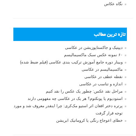
نگاه عکاس
تازه ترین مطالب
دیپتیک و جاکستا‌پوزیشن در عکاسی
۶۰ نمونه عکس سبک ماکسیمالیسم
وبینار دوره جامع آموزش ترکیب بندی عکاسی (فیلم ضبط شده)
ماکسیمالیسم در عکاسی
نقطه عطف در عکاسی
اندازه و تناسب در عکاسی
مراحل نقد عکس: چطور یک عکس را نقد کنیم
استودیوم یا پونکتوم؟ هر یک در عکاسی چه مفهومی دارند
پرتره دختر افغان اثر استیو مک‌کری: چرا اینقدر معروف شد و مورد
توجه قرار گرفت
خطای اعوجاج رنگی یا کروماتیک ابریشن