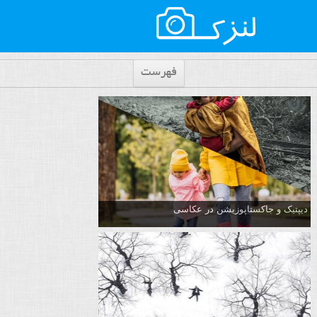
فهرست
دیپتیک و جاکستا‌پوزیشن در عکاسی