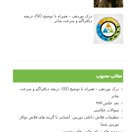
درک نوردهی – همراه با توضیح ISO، دریچه
دیافراگم و سرعت شاتر
مطالب محبوب
درک نوردهی – همراه با توضیح ISO، دریچه دیافراگم و سرعت
شاتر
نقد عکس #۹۹
سوالات عکاسی
تنظیمات فلاش داخلی دوربین: آشنایی با گزینه های فلاش توکار
دوربین شما
نمونه های زیبای عکس های مفهومی