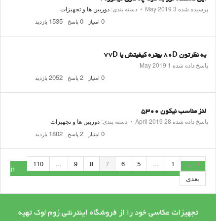
پرسیده شده
3 May 2019
⋅
دسته بندی:
دوربین ها و تجهیزات
1535
0
0
امتیاز
پاسخ
بازدید
به نظرتون ۸۰D بهتره کیفیتش یا ۷۷D
پاسخ داده شده
1 May 2019
2052
2
0
امتیاز
پاسخ
بازدید
لنز مناسب نیکون ۵۳۰۰
پاسخ داده شده
28 April 2019
⋅
دسته بندی:
دوربین ها و تجهیزات
1802
2
0
امتیاز
پاسخ
بازدید
قبلی
1
...
5
6
7
8
9
...
110
stion
بعدی
تجهیزات عکاسی خود را از فروشگاه اینترنتی زوم لوک تهیه