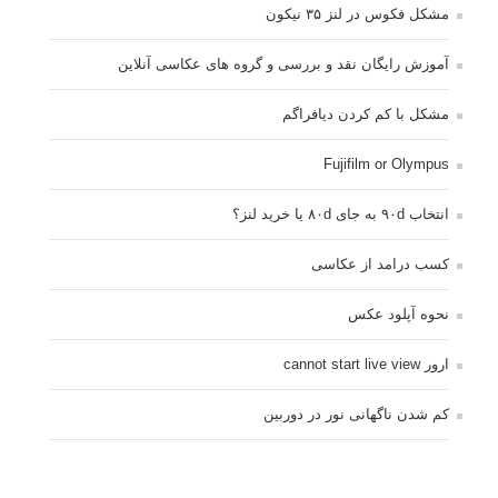
مشکل فکوس در لنز ۳۵ نیکون
آموزش رایگان نقد و بررسی و گروه های عکاسی آنلاین
مشکل با کم کردن دیافراگم
Fujifilm or Olympus
انتخاب ۹۰d به جای ۸۰d یا خرید لنز؟
کسب درامد از عکاسی
نحوه آپلود عکس
ارور cannot start live view
کم شدن ناگهانی نور در دوربین
نورسنجی فلاشر پرتابل