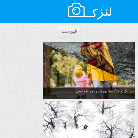
فهرست
دیپتیک و جاکستا‌پوزیشن در عکاسی