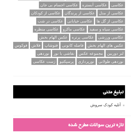
عکاسی
عکاسی آبستره
عکاسی اجسام بی جان
عکاسی از مدل
عکاسی از پرندگان
عکاسی از کودکان
عکاسی از گل ها
عکاسی خیابانی
عکاسی در شب
عکاسی سیاه و سفید
عکاسی ماکرو
عکاسی منظره
عکاسی ورزشی
عکاسی پرتره
عکس الهام بخش
عکس های الهام بخش
فاصله کانونی
فتوشاپ
فلاش
فوکوس
لنز دوربین
مجموعه عکس
نقاشی با نور
نوردهی
نوردهی طولانی
نورپردازی
پرسپکتیو
ژست عکاسی
تبلیغ متنی
آتلیه کودک سروش
تازه ترین سوالات مطرح شده