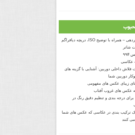
حبوب
درک نوردهی – همراه با توضیح ISO، دریچه دیافراگم
 شاتر
 #۹۹
 عکاسی
 فلاش داخلی دوربین: آشنایی با گزینه های
کار دوربین شما
های زیبای عکس های مفهومی
 عکس های غروب آفتاب
برای درجه بندی و تنظیم دقیق رنگ در
نیک ترکیب بندی در عکاسی که عکس های شما
می کنند