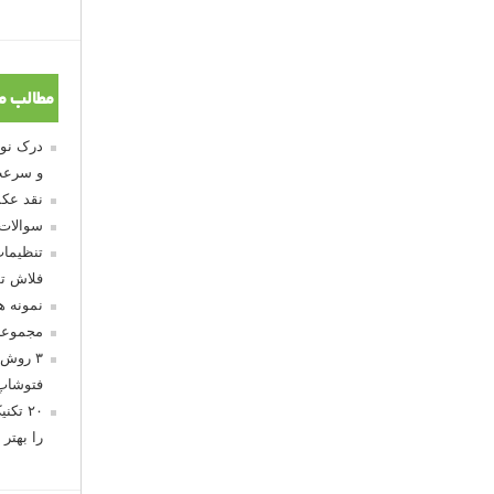
مطالب م
و سرعت
نقد عکس
سوالات
تنظیمات
فلاش تو
نمونه 
مجموعه
۳ روش 
فتوشاپ
۲۰ تک
را بهتر 