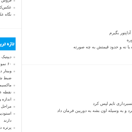
فروش 
عکس‌کا
نگاه ع
داپتور بگیرم
تازه تر
 یا نه و حدود قیمتش به چه صورته
دیپتیک 
۶۰ نمونه عکس سبک ماکسیمالیسم
وبینار 
ضبط شد
ماکسیم
نقطه ع
اندازه 
برداری تایم لپس کرد
مراحل 
د و به وسیله اون بشه به دوربین فرمان داد
استودیو
دارند
پرتره د