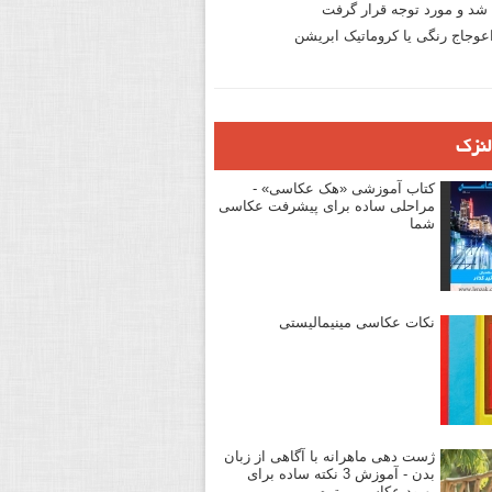
د و مورد توجه قرار گرفت
وجاج رنگی یا کروماتیک ابریشن
لنزک
کتاب آموزشی «هک عکاسی» -
مراحلی ساده برای پیشرفت عکاسی
شما
نکات عکاسی مینیمالیستی
ژست دهی ماهرانه با آگاهی از زبان
بدن - آموزش 3 نکته ساده برای
بهبود عکاسی پرتره