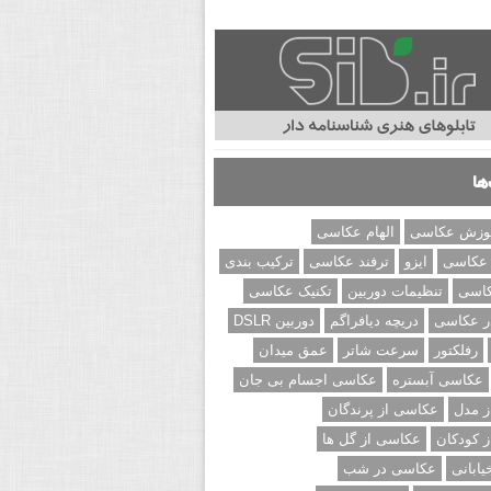
ها
وزش عکاسی
الهام عکاسی
 عکاسی
ایزو
ترفند عکاسی
ترکیب بندی
کاسی
تنظیمات دوربین
تکنیک عکاسی
ر عکاسی
دریچه دیافراگم
دوربین DSLR
رفلکتور
سرعت شاتر
عمق میدان
عکاسی آبستره
عکاسی اجسام بی جان
 مدل
عکاسی از پرندگان
 کودکان
عکاسی از گل ها
ابانی
عکاسی در شب