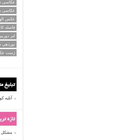
عکاسی سی
عکاسی م
عکس اله
فاصله کان
لنز دوربی
نوردهی ط
ژست عک
تبلیغ م
آتلیه 
تازه تر
مشکل فکوس