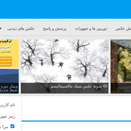
یش عکس
دوربین ها و تجهیزات
پرسش و پاسخ
عکس های دیدنی
60 نمونه عکس سبک ماکسیمالیسم
وبینار دور
ضبط شده)
نام کاربر
رمز عبور
مرا ب