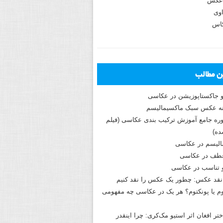
عکس
وی
کاس
ین مطالب
و جاکستا‌پوزیشن در عکاسی
دوره جامع آموزش ترکیب بندی عکاسی (فیلم
ه)
الیسم در عکاسی
طف در عکاسی
و تناسب در عکاسی
نقد عکس: چطور یک عکس را نقد کنیم
م یا پونکتوم؟ هر یک در عکاسی چه مفهومی
ختر افغان اثر استیو مک‌کری: چرا اینقدر