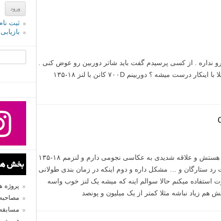
ثبت نام
بازیابی
جستجو یرا
داره . از کسی پرسیدم گفت باید شاتر دوربین رو عوض کنی .
متوجه نشدم دقیقا باید چه کاری کنم ؟ آیا اصلا با اینکار درست میشه ؟ دوربینم ۷۰۰D کانن با لنز ۱۸-۱۳۵
سلام خسته نباشید دوربین من کانن ۷۰۰ دی هستش و علاقه شدیدی به عکاسی نجومی دارم و لنزمم ۱۸-۱۳۵
بخش های
 رد ستارگان و … مشکل داره و دوم اینکه در زمان بندی طولانی
 استفاده میکنم حالا سوالم اینه که میشه یک لنز خوب واسه
پروژه 
 هم زیاد نباشه مثلا کمتر از یک میلیون و پونصد
مصاحبه 
مسابقه