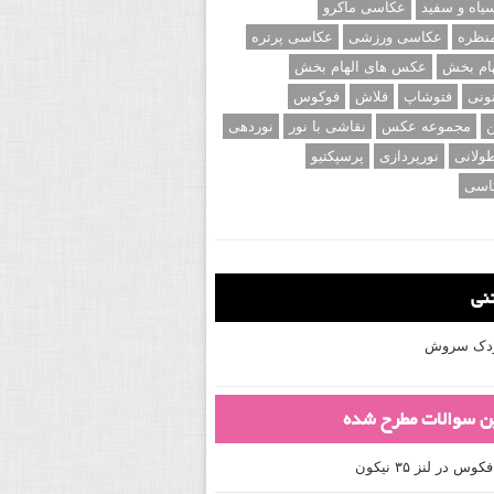
اه و سفید
عکاسی ماکرو
نظره
عکاسی ورزشی
عکاسی پرتره
ام بخش
عکس های الهام بخش
ونی
فتوشاپ
فلاش
فوکوس
ن
مجموعه عکس
نقاشی با نور
نوردهی
ولانی
نورپردازی
پرسپکتیو
اسی
تنی
کودک سروش
ین سوالات مطرح شده
 در لنز ۳۵ نیکون