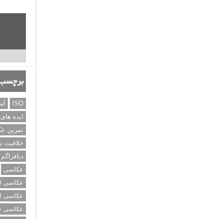
برچسب‌
ISO
آم
ایده های
تمرین ع
خلاقیت د
دیافراگم
عکاسی
عکاسی از
عکاسی از
عکاسی خی