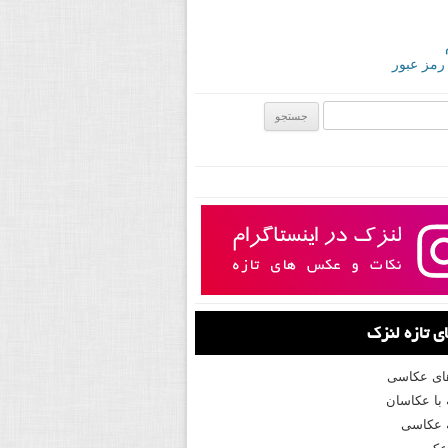
 رمز عبور
ی:
 تازه لنزک
های عکاسی
با عکاسان
 عکاسی