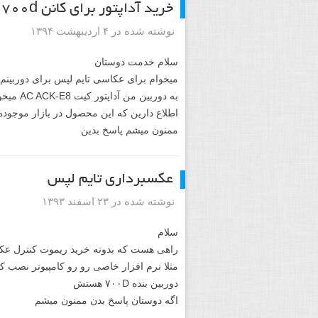
خرید آداپتور برای کانن ۷۰۰d
نوشته شده در ۴ اردیبهشت ۱۳۹۴
سلام خدمت دوستان
میخوام برای عکاسی تایم لپس برای دوربینم آ
به
دوربین من آداپتور کیت AC ACK-E8 میخوره
اطلاع دارین که این محصول در بازار موجوده
ممنون میشم پاسخ بدین
عکسبرداری تایم لپس
نوشته شده در ۲۳ اسفند ۱۳۹۳
سلام
راهی هست که بدونه خرید ریموت کنترل عکس
مثلا نرم افزار خاصی رو رو کامپیوتر نصب کر
دوربین بنده ۷۰۰D هستش
اگه دوستان پاسخ بدن ممنون میشم