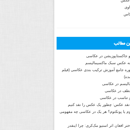
عکس
وی
کاس
ین مطالب
و جاکستا‌پوزیشن در عکاسی
دوره جامع آموزش ترکیب بندی عکاسی (فیلم
ه)
الیسم در عکاسی
طف در عکاسی
و تناسب در عکاسی
نقد عکس: چطور یک عکس را نقد کنیم
م یا پونکتوم؟ هر یک در عکاسی چه مفهومی
ختر افغان اثر استیو مک‌کری: چرا اینقدر