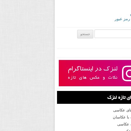
 رمز عبور
ی:
 تازه لنزک
های عکاسی
با عکاسان
 عکاسی