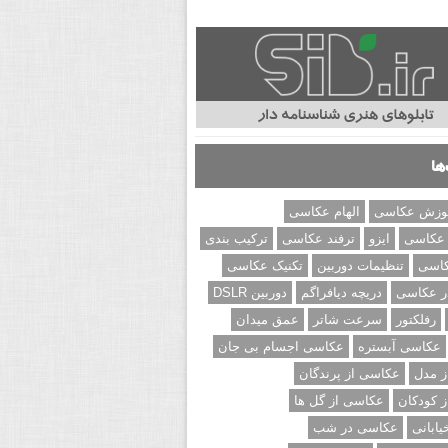
ها
وزش عکاسی
الهام عکاسی
 عکاسی
ایزو
ترفند عکاسی
ترکیب بندی
کاسی
تنظیمات دوربین
تکنیک عکاسی
ر عکاسی
دریچه دیافراگم
دوربین DSLR
رفلکتور
سرعت شاتر
عمق میدان
عکاسی آبستره
عکاسی اجسام بی جان
 مدل
عکاسی از پرندگان
 کودکان
عکاسی از گل ها
ابانی
عکاسی در شب