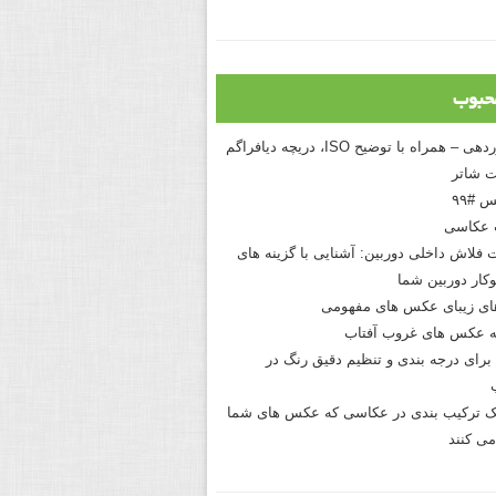
حبوب
درک نوردهی – همراه با توضیح ISO، دریچه دیافراگم
 شاتر
 #۹۹
 عکاسی
 فلاش داخلی دوربین: آشنایی با گزینه های
کار دوربین شما
های زیبای عکس های مفهومی
 عکس های غروب آفتاب
برای درجه بندی و تنظیم دقیق رنگ در
نیک ترکیب بندی در عکاسی که عکس های شما
می کنند