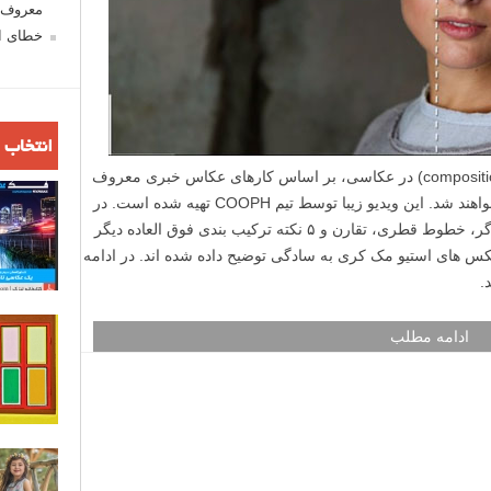
معروف ش
خطای اع
انتخاب 
در ویدیو امروز لنزک ۹ نکته ترکیب بندی (composition) در عکاسی، بر اساس کارهای عکاس خبری معروف
استیو مک کری (Steve McCurry)، مطرح خواهند شد. این ویدیو زیبا توسط تیم COOPH تهیه شده است. در
این ویدیو به قانون یک سوم، خطوط هدایت گر، خطوط قطری، تقارن و ۵ نکته ترکیب بندی فوق العاده دیگر
س های استیو مک کری به سادگی توضیح داده شده اند. در ادامه
.
ادامه مطلب