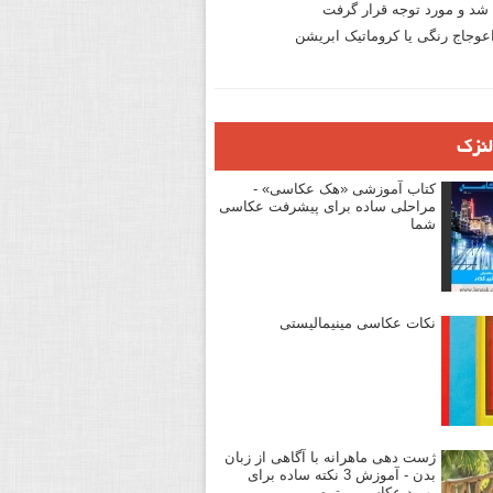
د و مورد توجه قرار گرفت
وجاج رنگی یا کروماتیک ابریشن
لنزک
کتاب آموزشی «هک عکاسی» -
مراحلی ساده برای پیشرفت عکاسی
شما
نکات عکاسی مینیمالیستی
ژست دهی ماهرانه با آگاهی از زبان
بدن - آموزش 3 نکته ساده برای
بهبود عکاسی پرتره