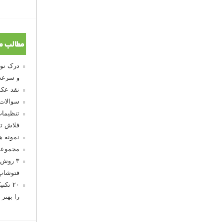
مطالب م
و سرعت
نقد عکس
سوالات
تنظیمات
فلاش تو
نمونه 
مجموعه
۳ روش 
فتوشاپ
۲۰ تک
را بهتر 