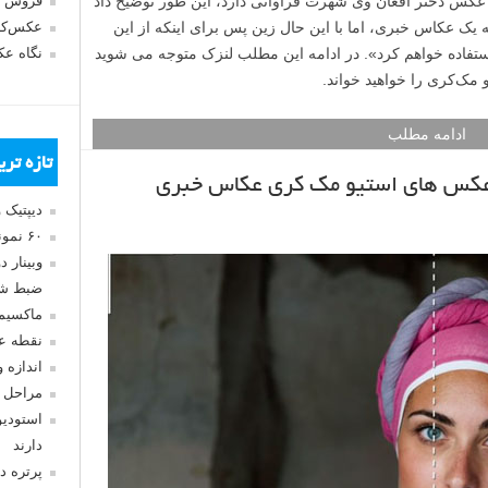
عکس دختر افغان وی شهرت فراوانی دارد، این طور توضیح داد
فروش 
ه یک عکاس خبری، اما با این حال زین پس برای اینکه از این
عکس‌کا
تفاده خواهم کرد». در ادامه این مطلب لنزک متوجه می شوید
نگاه ع
 مک‌کری را خواهید خواند.
ادامه مطلب
تازه تر
دیپتیک 
۶۰ نمونه عکس سبک ماکسیمالیسم
وبینار 
ضبط شد
ماکسیم
نقطه ع
اندازه 
مراحل 
استودیو
دارند
پرتره د