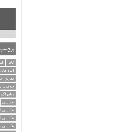
برچسب‌
ISO
آم
ایده های
تمرین ع
خلاقیت د
دیافراگم
عکاسی
عکاسی از
عکاسی از
عکاسی خی