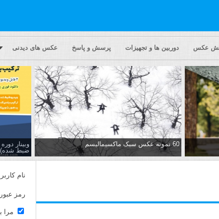
یش عکس
دوربین ها و تجهیزات
پرسش و پاسخ
عکس های دیدنی
60 نمونه عکس سبک ماکسیمالیسم
وبینار دور
ضبط شده)
نام کاربر
رمز عبور
مرا ب