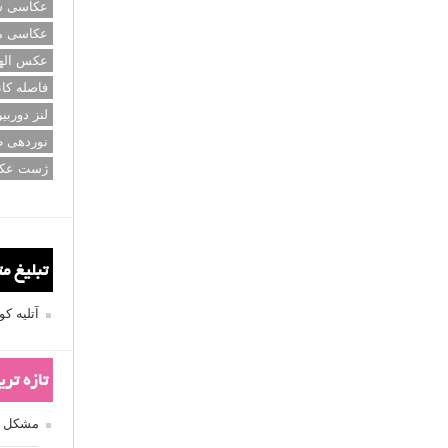
عکاسی سی
عکاسی م
عکس اله
فاصله کان
لنز دوربی
نوردهی ط
ژست عک
تبلیغ م
آتلیه 
تازه تر
مشکل فکوس