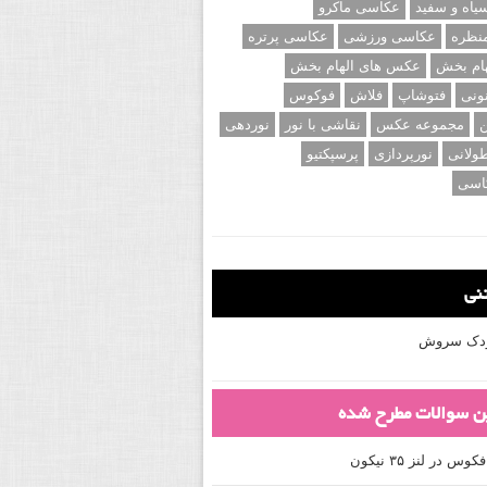
اه و سفید
عکاسی ماکرو
نظره
عکاسی ورزشی
عکاسی پرتره
ام بخش
عکس های الهام بخش
ونی
فتوشاپ
فلاش
فوکوس
ن
مجموعه عکس
نقاشی با نور
نوردهی
ولانی
نورپردازی
پرسپکتیو
اسی
تنی
کودک سروش
ین سوالات مطرح شده
 در لنز ۳۵ نیکون