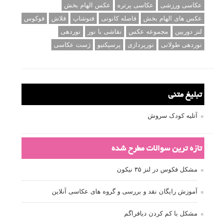
عکاسی ورزشی
عکاسی پرتره
عکس الهام بخش
عکس های الهام بخش
فاصله کانونی
فتوشاپ
فلاش
فوکوس
لنز دوربین
مجموعه عکس
نقاشی با نور
نوردهی
نوردهی طولانی
نورپردازی
پرسپکتیو
ژست عکاسی
تبلیغ متنی
آتلیه کودک سروش
تازه ترین سوالات مطرح شده
مشکل فکوس در لنز ۳۵ نیکون
آموزش رایگان نقد و بررسی و گروه های عکاسی آنلاین
مشکل با کم کردن دیافراگم