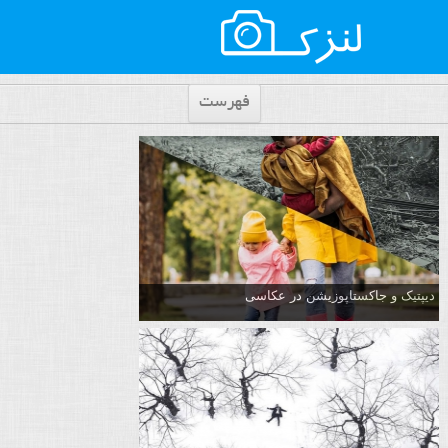
فهرست
دیپتیک و جاکستا‌پوزیشن در عکاسی