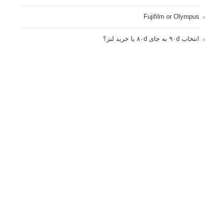
Fujifilm or Olympus
انتخاب ۹۰d به جای ۸۰d یا خرید لنز؟
کسب درامد از عکاسی
نحوه آپلود عکس
ارور cannot start live view
کم شدن ناگهانی نور در دوربین
نورسنجی فلاشر پرتابل
کپی رایت © 2014 - 2021 لنزک - ذکر مطالب لنزک در رسانه های چاپی مستلزم کسب
اجازه قبلی است.