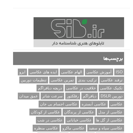
برچسب‌ها
ISO
آموزش عکاسی
الهام عکاسی
ایده های عکاسی
ایزو
ترفند عکاسی
ترکیب بندی
تمرین عکاسی
تنظیمات دوربین
تکنیک عکاسی
خلاقیت در عکاسی
دریچه دیافراگم
دوربین DSLR
دیافراگم
رفلکتور
سرعت شاتر
عمق میدان
عکاسی
عکاسی آبستره
عکاسی اجسام بی جان
عکاسی از مدل
عکاسی از پرندگان
عکاسی از کودکان
عکاسی از گل ها
عکاسی خیابانی
عکاسی در شب
عکاسی سیاه و سفید
عکاسی ماکرو
عکاسی منظره