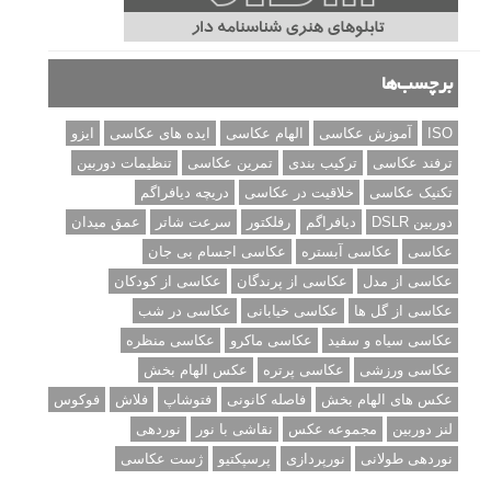
برچسب‌ها
ISO
آموزش عکاسی
الهام عکاسی
ایده های عکاسی
ایزو
ترفند عکاسی
ترکیب بندی
تمرین عکاسی
تنظیمات دوربین
تکنیک عکاسی
خلاقیت در عکاسی
دریچه دیافراگم
دوربین DSLR
دیافراگم
رفلکتور
سرعت شاتر
عمق میدان
عکاسی
عکاسی آبستره
عکاسی اجسام بی جان
عکاسی از مدل
عکاسی از پرندگان
عکاسی از کودکان
عکاسی از گل ها
عکاسی خیابانی
عکاسی در شب
عکاسی سیاه و سفید
عکاسی ماکرو
عکاسی منظره
عکاسی ورزشی
عکاسی پرتره
عکس الهام بخش
عکس های الهام بخش
فاصله کانونی
فتوشاپ
فلاش
فوکوس
لنز دوربین
مجموعه عکس
نقاشی با نور
نوردهی
نوردهی طولانی
نورپردازی
پرسپکتیو
ژست عکاسی