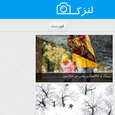
فهرست
دیپتیک و جاکستا‌پوزیشن در عکاسی