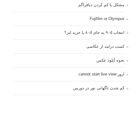
تبلیغ متنی
آتلیه کودک سروش
تازه ترین سوالات مطرح شده
مشکل فکوس در لنز ۳۵ نیکون
آموزش رایگان نقد و بررسی و گروه های عکاسی آنلاین
مشکل با کم کردن دیافراگم
Fujifilm or Olympus
انتخاب ۹۰d به جای ۸۰d یا خرید لنز؟
کسب درامد از عکاسی