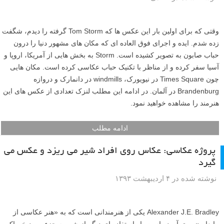
وقتی که برای اولین بار این عکس ها که Tom Storm گرفته را دیدم، شگفت
زده شدم. ایده و اجرای فوق العاده ای که مکان های مشهور دنیا را درون
حباب صابون به تصویر کشیده است. Storm به بخش هایی از آمریکا، اروپا و
آسیا سفر کرده و از مناظر با تکنیک حباب عکاسی کرده است. مکان هایی
چون Times Square در نیویورک، windmills در دانمارک و دروازه
Brandenburg در آلمان. در ادامه این مطلب لنزک تعدادی از عکس های این
هنرمند را مشاهده خواهید نمود.
ادامه مطلب
پروژه عکاسی: عکاس روی افراد شیر می ریزد و عکس می
گیرد
نوشته شده در ۴ اردیبهشت ۱۳۹۳
Alexander J.E. Bradley یکی از هنرمندانی است که به «هنر عکاسی از
مایعات» روی آورده است. او استفاده ای دیگر از شیر به جزء مورد خوراکی