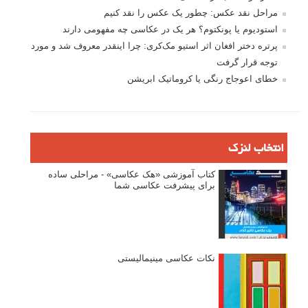
نگاه عکاس
تازه ترین مطالب
دیپتیک و جاکستا‌پوزیشن در عکاسی
۶۰ نمونه عکس سبک ماکسیمالیسم
وبینار دوره جامع آموزش ترکیب بندی عکاسی (فیلم ضبط شده)
ماکسیمالیسم در عکاسی
نقطه عطف در عکاسی
اندازه و تناسب در عکاسی
مراحل نقد عکس: چطور یک عکس را نقد کنیم
استودیوم یا پونکتوم؟ هر یک در عکاسی چه مفهومی دارند
پرتره دختر افغان اثر استیو مک‌کری: چرا اینقدر معروف شد و مورد
توجه قرار گرفت
خطای اعوجاج رنگی یا کروماتیک ابریشن