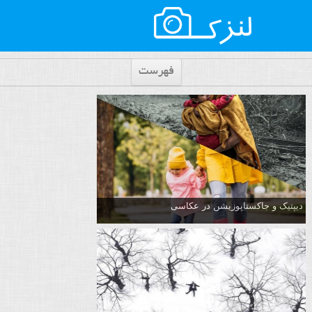
فهرست
دیپتیک و جاکستا‌پوزیشن در عکاسی