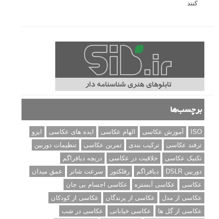
درک نوردهی – همراه با توضیح ISO، دریچه دیافراگم و سرعت
شاتر
نقد عکس #۹۹
سوالات عکاسی
تنظیمات فلاش داخلی دوربین: آشنایی با گزینه های فلاش توکار
دوربین شما
نمونه های زیبای عکس های مفهومی
مجموعه عکس های غروب آفتاب
۳ روش برای درجه بندی و تنظیم دقیق رنگ در فتوشاپ
۲۰ تکنیک ترکیب بندی در عکاسی که عکس های شما را بهتر می
کنند