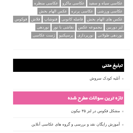
برچسب‌ها
ISO
آموزش عکاسی
الهام عکاسی
ایده های عکاسی
ایزو
ترفند عکاسی
ترکیب بندی
تمرین عکاسی
تنظیمات دوربین
تکنیک عکاسی
خلاقیت در عکاسی
دریچه دیافراگم
دوربین DSLR
دیافراگم
رفلکتور
سرعت شاتر
عمق میدان
عکاسی
عکاسی آبستره
عکاسی اجسام بی جان
عکاسی از مدل
عکاسی از پرندگان
عکاسی از کودکان
عکاسی از گل ها
عکاسی خیابانی
عکاسی در شب
عکاسی سیاه و سفید
عکاسی ماکرو
عکاسی منظره
عکاسی ورزشی
عکاسی پرتره
عکس الهام بخش
عکس های الهام بخش
فاصله کانونی
فتوشاپ
فلاش
فوکوس
لنز دوربین
مجموعه عکس
نقاشی با نور
نوردهی
نوردهی طولانی
نورپردازی
پرسپکتیو
ژست عکاسی