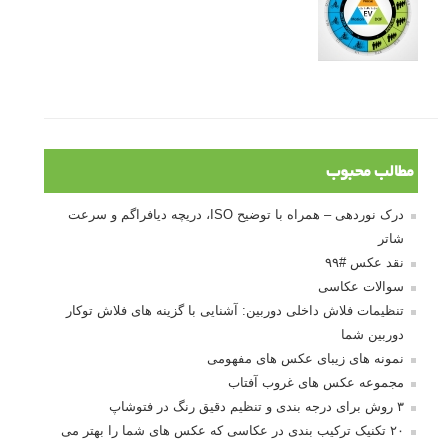
10 باید و نباید در روتوش عکس ها
درک نوردهی – همراه با توضیح ISO، دریچه
دیافراگم و سرعت شاتر
مطالب محبوب