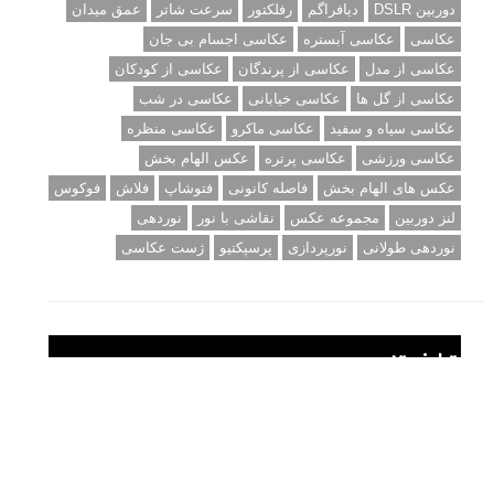
دوربین DSLR
دیافراگم
رفلکتور
سرعت شاتر
عمق میدان
عکاسی
عکاسی آبستره
عکاسی اجسام بی جان
عکاسی از مدل
عکاسی از پرندگان
عکاسی از کودکان
عکاسی از گل ها
عکاسی خیابانی
عکاسی در شب
عکاسی سیاه و سفید
عکاسی ماکرو
عکاسی منظره
عکاسی ورزشی
عکاسی پرتره
عکس الهام بخش
عکس های الهام بخش
فاصله کانونی
فتوشاپ
فلاش
فوکوس
لنز دوربین
مجموعه عکس
نقاشی با نور
نوردهی
نوردهی طولانی
نورپردازی
پرسپکتیو
ژست عکاسی
تبلیغ متنی
آتلیه کودک سروش
تازه ترین سوالات مطرح شده