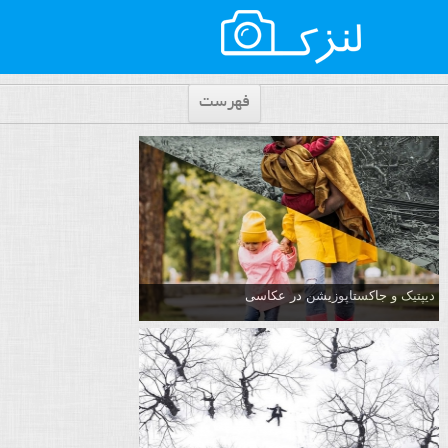
فهرست
دیپتیک و جاکستا‌پوزیشن در عکاسی