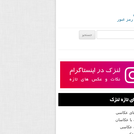
 رمز عبور
ی:
 تازه لنزک
های عکاسی
با عکاسان
 عکاسی