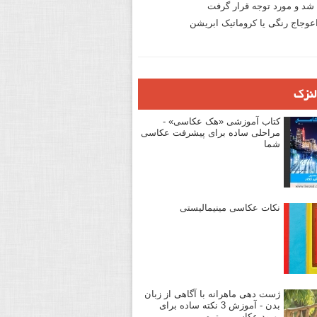
د و مورد توجه قرار گرفت
وجاج رنگی یا کروماتیک ابریشن
لنزک
کتاب آموزشی «هک عکاسی» -
مراحلی ساده برای پیشرفت عکاسی
شما
نکات عکاسی مینیمالیستی
ژست دهی ماهرانه با آگاهی از زبان
بدن - آموزش 3 نکته ساده برای
بهبود عکاسی پرتره