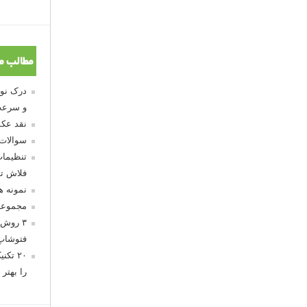
مطالب م
و سرعت
نقد عکس
سوالات
تنظیمات
فلاش تو
نمونه 
مجموعه
۳ روش 
فتوشاپ
۲۰ تک
را بهتر 