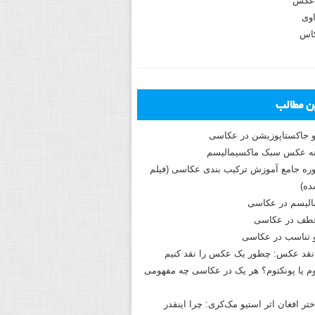
عکس
وی
کاس
ین مطالب
و جاکستا‌پوزیشن در عکاسی
دوره جامع آموزش ترکیب بندی عکاسی (فیلم
ه)
الیسم در عکاسی
طف در عکاسی
و تناسب در عکاسی
نقد عکس: چطور یک عکس را نقد کنیم
م یا پونکتوم؟ هر یک در عکاسی چه مفهومی
ختر افغان اثر استیو مک‌کری: چرا اینقدر