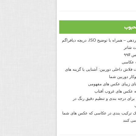
حبوب
درک نوردهی – همراه با توضیح ISO، دریچه دیافراگم
 شاتر
 #۹۹
 عکاسی
 فلاش داخلی دوربین: آشنایی با گزینه های
کار دوربین شما
های زیبای عکس های مفهومی
 عکس های غروب آفتاب
برای درجه بندی و تنظیم دقیق رنگ در
نیک ترکیب بندی در عکاسی که عکس های شما
می کنند