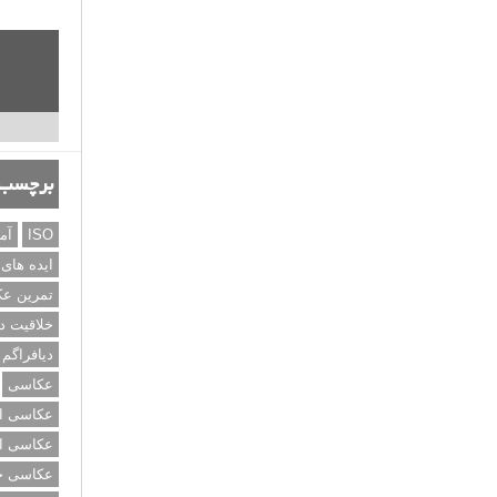
برچسب‌
ISO
آم
ایده های
تمرین ع
خلاقیت د
دیافراگم
عکاسی
عکاسی از
عکاسی از
عکاسی خی