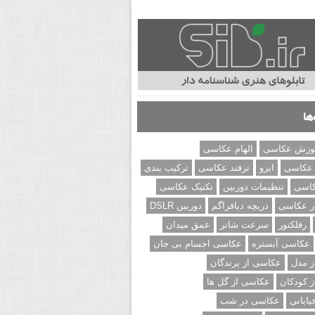
ها
وزش عکاسی
الهام عکاسی
 عکاسی
ایزو
ترفند عکاسی
ترکیب بندی
کاسی
تنظیمات دوربین
تکنیک عکاسی
ر عکاسی
دریچه دیافراگم
دوربین DSLR
رفلکتور
سرعت شاتر
عمق میدان
عکاسی آبستره
عکاسی اجسام بی جان
 مدل
عکاسی از پرندگان
 کودکان
عکاسی از گل ها
ابانی
عکاسی در شب