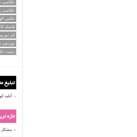
عکاسی سی
عکاسی م
عکس اله
فاصله کان
لنز دوربی
نوردهی ط
ژست عک
تبلیغ م
آتلیه 
تازه تر
مشکل فکوس