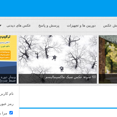
یش عکس
دوربین ها و تجهیزات
پرسش و پاسخ
عکس های دیدنی
60 نمونه عکس سبک ماکسیمالیسم
وبینار دور
ضبط شده)
نام کاربر
رمز عبور
مرا ب