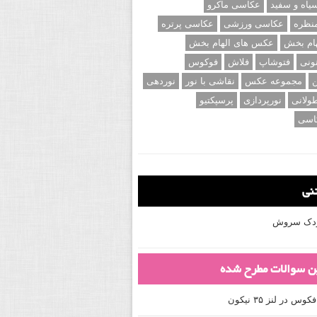
اه و سفید
عکاسی ماکرو
نظره
عکاسی ورزشی
عکاسی پرتره
ام بخش
عکس های الهام بخش
ونی
فتوشاپ
فلاش
فوکوس
ن
مجموعه عکس
نقاشی با نور
نوردهی
ولانی
نورپردازی
پرسپکتیو
اسی
تنی
کودک سروش
ین سوالات مطرح شده
 در لنز ۳۵ نیکون