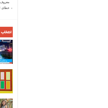
معروف ش
خطای اع
انتخاب 