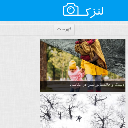
فهرست
دیپتیک و جاکستا‌پوزیشن در عکاسی