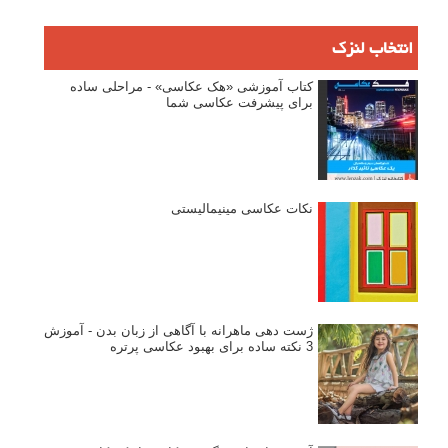
ترکیب کنید. این کار بسیار راحت است، اما باید خودتان تمام سایه ها و بازتاب
ها را طراحی کنید، و اگر شما هم مثل من باشید (یعنی حتی نتوانید یک خط
راست برای نجات زندگی خود بکشید)، روشی که امروز در این مطلب لنزک
آموزش می دهم را ترجیح خواهید داد.
ادامه مطلب
صفحات:
۱
۲
۳
۴
بعدی
نام کاربری
رمز عبور
مرا به خاطر بسپار
ثبت نام
بازیابی رمز عبور