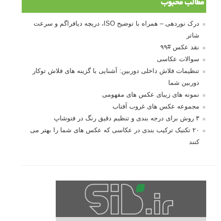
تازه ترین مطالب
دیپتیک و جاکستا‌پوزیشن در عکاسی
۶۰ نمونه عکس سبک ماکسیمالیسم
وبینار دوره جامع آموزش ترکیب بندی عکاسی (فیلم ضبط شده)
ماکسیمالیسم در عکاسی
نقطه عطف در عکاسی
اندازه و تناسب در عکاسی
مراحل نقد عکس: چطور یک عکس را نقد کنیم
استودیوم یا پونکتوم؟ هر یک در عکاسی چه مفهومی دارند
پرتره دختر افغان اثر استیو مک‌کری: چرا اینقدر معروف شد و مورد
توجه قرار گرفت
خطای اعوجاج رنگی یا کروماتیک ابریشن
انتخاب لنزک