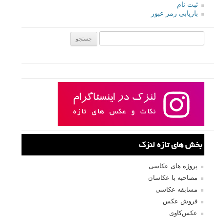
دینا بلنکو، عکاس حرفه ای و خلاق شاخه عکاسی طبیعت بی جان (Still life
photography)، در این آموزش عکاسی لنزک، طی ۵ گام ساده به تجهیزات و
لوازم مورد نیاز، ترکیب بندی، نورپردازی و آموزش عکاسی طبیعت خاموش
یا بی جان می پردازد. تمرکز این آموزش روی عکس های طبیعت بی جان