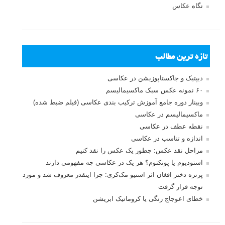
دارای قطره های آب معلق در هوا و بوکه های زیبا در پس زمینه است. با
اینکه این شاخه عکاسی «اجسام بی جان» ،«طبیعت بی جان» یا «طبیعت
خاموش» نامیده می شود، دینا بلنکو یکی از عکاسانی است که با خلاقیت
خود ثابت کرده که در عکاسی از اشیا نیز می توان زنده ترین و پویا ترین
صحنه ها را خلق کرد. با ما همراه شوید.
ادامه مطلب
آموزش معلق کردن مواد غذایی در عکاسی اجسام بی جان
نوشته شده در ۱۷ آذر ۱۳۹۵
ایجاد حرکت و پویایی در تصاویر اجسام بی جان راه خوبی است برای این که
کاری کنید یک بیننده کمی طولانی تر به عکس شما نگاه کند. بخار در حال بلند
شدن، طعم دهنده های در حال سقوط، یا قهوه ریخته شده می توانند نشانه
حضور انسان بوده و باعث شوند تصویر زنده تر به نظر برسد. معلق ماندن
(که امروزه یک گرایش عمده در عکاسی از مواد غذایی است) نیز جزء همین
موارد به حساب می آید. معمولا، شما باید هر شیء معلق را به صورت
جداگانه نگه داشته و از آن عکس بگیرید و بعدا در پس پردازش آنها را با هم