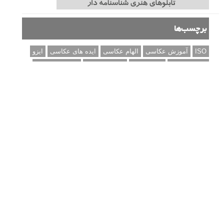
کتاب آموزشی «هک عکاسی» - مراحلی ساده
برای پیشرفت عکاسی شما
نکات عکاسی مینیمالیستی
ژست دهی ماهرانه با آگاهی از زبان بدن - آموزش
3 نکته ساده برای بهبود عکاسی پرتره
آموزش انتخاب رنگ در عکاسی از کودکان