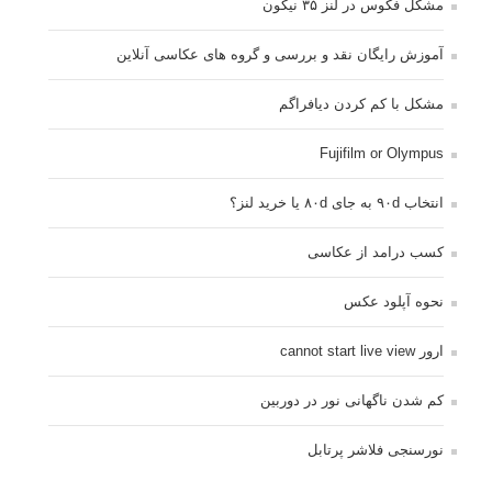
مشکل فکوس در لنز ۳۵ نیکون
آموزش رایگان نقد و بررسی و گروه های عکاسی آنلاین
مشکل با کم کردن دیافراگم
Fujifilm or Olympus
انتخاب ۹۰d به جای ۸۰d یا خرید لنز؟
کسب درامد از عکاسی
نحوه آپلود عکس
ارور cannot start live view
کم شدن ناگهانی نور در دوربین
نورسنجی فلاشر پرتابل