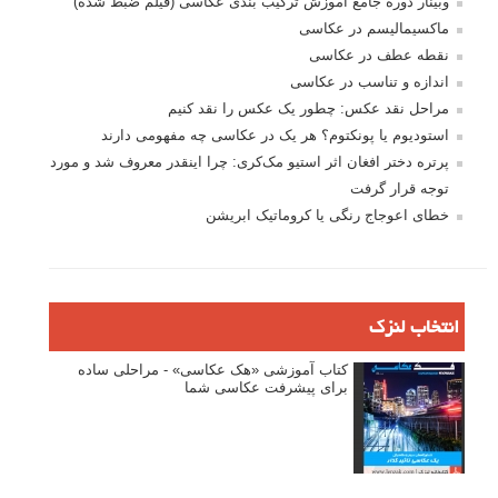
وبینار دوره جامع آموزش ترکیب بندی عکاسی (فیلم ضبط شده)
ماکسیمالیسم در عکاسی
نقطه عطف در عکاسی
اندازه و تناسب در عکاسی
مراحل نقد عکس: چطور یک عکس را نقد کنیم
استودیوم یا پونکتوم؟ هر یک در عکاسی چه مفهومی دارند
پرتره دختر افغان اثر استیو مک‌کری: چرا اینقدر معروف شد و مورد
توجه قرار گرفت
خطای اعوجاج رنگی یا کروماتیک ابریشن
انتخاب لنزک
کتاب آموزشی «هک عکاسی» - مراحلی ساده
برای پیشرفت عکاسی شما