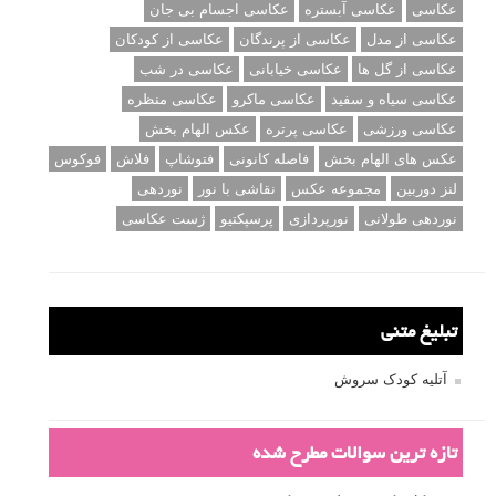
عکاسی
عکاسی آبستره
عکاسی اجسام بی جان
عکاسی از مدل
عکاسی از پرندگان
عکاسی از کودکان
عکاسی از گل ها
عکاسی خیابانی
عکاسی در شب
عکاسی سیاه و سفید
عکاسی ماکرو
عکاسی منظره
عکاسی ورزشی
عکاسی پرتره
عکس الهام بخش
عکس های الهام بخش
فاصله کانونی
فتوشاپ
فلاش
فوکوس
لنز دوربین
مجموعه عکس
نقاشی با نور
نوردهی
نوردهی طولانی
نورپردازی
پرسپکتیو
ژست عکاسی
تبلیغ متنی
آتلیه کودک سروش
تازه ترین سوالات مطرح شده