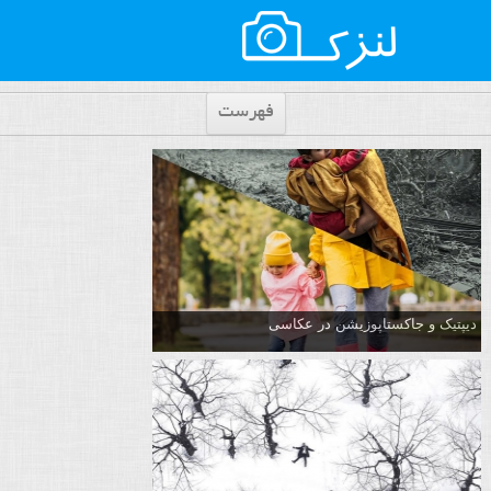
فهرست
دیپتیک و جاکستا‌پوزیشن در عکاسی