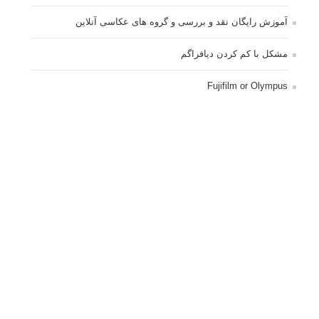
آموزش رایگان نقد و بررسی و گروه های عکاسی آنلاین
مشکل با کم کردن دیافراگم
Fujifilm or Olympus
انتخاب ۹۰d به جای ۸۰d یا خرید لنز؟
کسب درامد از عکاسی
نحوه آپلود عکس
ارور cannot start live view
کم شدن ناگهانی نور در دوربین
نورسنجی فلاشر پرتابل