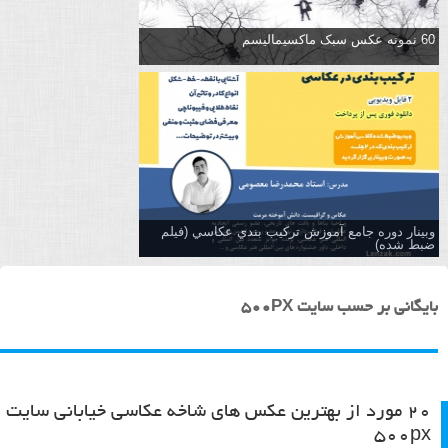
60 نمونه عکس سبک ماکسیمالیسم
وبینار دوره جامع آموزش تركيب بندي عكاسي (فیلم
ضبط شده)
بایگانی بر حسب سایت 500PX
۲۰ مورد از بهترین عکس های شاخه عکاسی خیابانی سایت
۵۰۰px