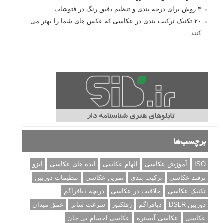
۳ روش برای درجه بندی و تنظیم دقیق رنگ در فتوشاپ
۲۰ تکنیک ترکیب بندی در عکاسی که عکس های شما را بهتر می
کنند
برچسب‌ها
ISO
آموزش عکاسی
الهام عکاسی
ایده های عکاسی
ایزو
ترفند عکاسی
ترکیب بندی
تمرین عکاسی
تنظیمات دوربین
تکنیک عکاسی
خلاقیت در عکاسی
دریچه دیافراگم
دوربین DSLR
دیافراگم
رفلکتور
سرعت شاتر
عمق میدان
عکاسی
عکاسی آبستره
عکاسی اجسام بی جان