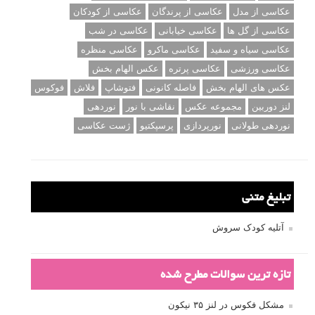
عکاسی از مدل
عکاسی از پرندگان
عکاسی از کودکان
عکاسی از گل ها
عکاسی خیابانی
عکاسی در شب
عکاسی سیاه و سفید
عکاسی ماکرو
عکاسی منظره
عکاسی ورزشی
عکاسی پرتره
عکس الهام بخش
عکس های الهام بخش
فاصله کانونی
فتوشاپ
فلاش
فوکوس
لنز دوربین
مجموعه عکس
نقاشی با نور
نوردهی
نوردهی طولانی
نورپردازی
پرسپکتیو
ژست عکاسی
تبلیغ متنی
آتلیه کودک سروش
تازه ترین سوالات مطرح شده
مشکل فکوس در لنز ۳۵ نیکون