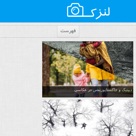
فهرست
دیپتیک و جاکستا‌پوزیشن در عکاسی