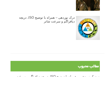
درک نوردهی – همراه با توضیح ISO، دریچه
دیافراگم و سرعت شاتر
مطالب محبوب
درک نوردهی – همراه با توضیح ISO، دریچه دیافراگم و سرعت
شاتر
نقد عکس #۹۹
سوالات عکاسی
تنظیمات فلاش داخلی دوربین: آشنایی با گزینه های فلاش توکار
دوربین شما