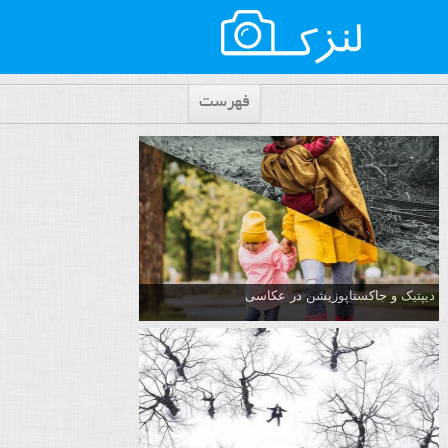
فهرست
دیپتیک و جاکستا‌پوزیشن در عکاسی