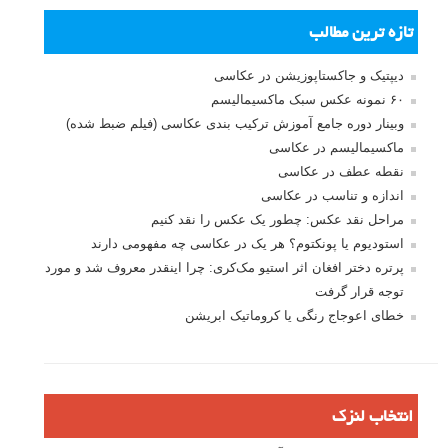
تازه ترین مطالب
دیپتیک و جاکستا‌پوزیشن در عکاسی
۶۰ نمونه عکس سبک ماکسیمالیسم
وبینار دوره جامع آموزش ترکیب بندی عکاسی (فیلم ضبط شده)
ماکسیمالیسم در عکاسی
نقطه عطف در عکاسی
اندازه و تناسب در عکاسی
مراحل نقد عکس: چطور یک عکس را نقد کنیم
استودیوم یا پونکتوم؟ هر یک در عکاسی چه مفهومی دارند
پرتره دختر افغان اثر استیو مک‌کری: چرا اینقدر معروف شد و مورد
توجه قرار گرفت
خطای اعوجاج رنگی یا کروماتیک ابریشن
انتخاب لنزک