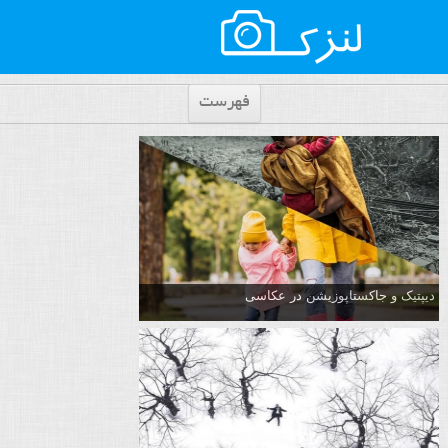
فهرست
دیپتیک و جاکستا‌پوزیشن در عکاسی