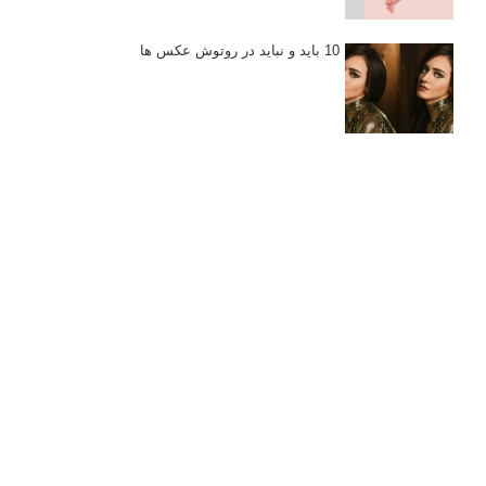
10 باید و نباید در روتوش عکس ها
درک نوردهی – همراه با توضیح ISO، دریچه
دیافراگم و سرعت شاتر
مطالب محبوب
درک نوردهی – همراه با توضیح ISO، دریچه دیافراگم و سرعت
شاتر