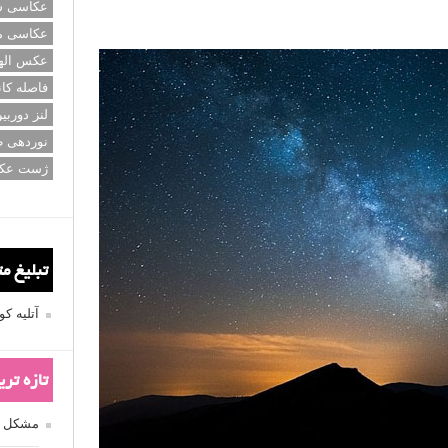
عکاسی سی
عکاسی م
عکس اله
فاصله کان
لنز دوربی
نوردهی ط
ژست عک
تبلیغ م
آتلیه 
تازه تر
مشکل فکوس