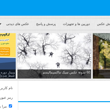
یش عکس
دوربین ها و تجهیزات
پرسش و پاسخ
عکس های دیدنی
60 نمونه عکس سبک ماکسیمالیسم
وبینار دور
ضبط شده)
نام کاربر
رمز عبور
مرا ب