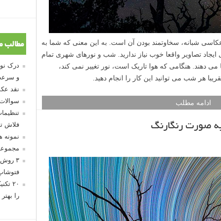
عکاسی شبانه، سخاوتمند بودن آن است. به این معنی که شما به
مطالب م
یجاد تصاویر واقعا خوب نیاز ندارید. شب و نورهای شهری تمام
 می دهند. هنگامی که هوا تاریک است، نور تغییر نمی کند،
و سرعت
قریبا هر شب می توانید این کار را انجام دهید.
نقد عکس
سوالات
ادامه مطلب
تنظیمات
به صورت رنگارنگ
فلاش تو
نمونه 
مجموعه
۳ روش 
فتوشاپ
۲۰ تک
را بهتر 