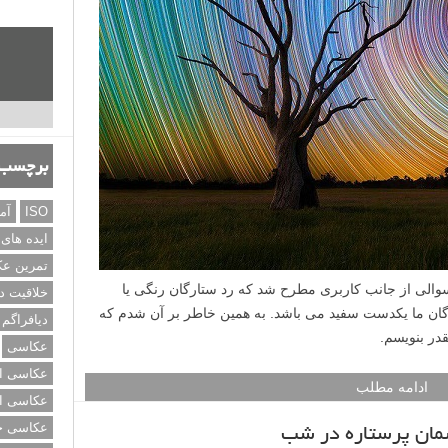
برچسب‌
ISO
آم
ایده های
تمرین ع
لی از جانب کاربری مطرح شد که رد ستارگان رنگی یا
خلاقیت د
گان ما یکدست سفید می باشد. به همین خاطر بر آن شدم که
دیافراگم
در بنویسم.
عکاسی
عکاسی از
ادامه مطلب
عکاسی از
عکاسی خی
مان پرستاره در شب