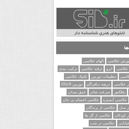
ها
وزش عکاسی
الهام عکاسی
 عکاسی
ایزو
ترفند عکاسی
ترکیب بندی
کاسی
تنظیمات دوربین
تکنیک عکاسی
ر عکاسی
دریچه دیافراگم
دوربین DSLR
رفلکتور
سرعت شاتر
عمق میدان
عکاسی آبستره
عکاسی اجسام بی جان
 مدل
عکاسی از پرندگان
 کودکان
عکاسی از گل ها
ابانی
عکاسی در شب