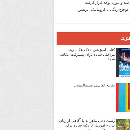
د و مورد توجه قرار گرفت
وجاج رنگی یا کروماتیک ابریشن
لنزک
کتاب آموزشی «هک عکاسی» -
مراحلی ساده برای پیشرفت عکاسی
شما
نکات عکاسی مینیمالیستی
ژست دهی ماهرانه با آگاهی از زبان
بدن - آموزش 3 نکته ساده برای
بهبود عکاسی پرتره