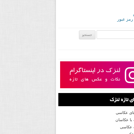
 رمز عبور
ی:
 تازه لنزک
های عکاسی
با عکاسان
 عکاسی