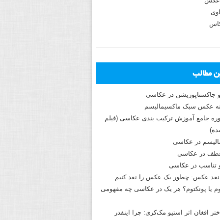
عکس
وی
کاس
ین مطالب
و جاکستا‌پوزیشن در عکاسی
دوره جامع آموزش ترکیب بندی عکاسی (فیلم
ه)
الیسم در عکاسی
طف در عکاسی
و تناسب در عکاسی
نقد عکس: چطور یک عکس را نقد کنیم
م یا پونکتوم؟ هر یک در عکاسی چه مفهومی
ختر افغان اثر استیو مک‌کری: چرا اینقدر