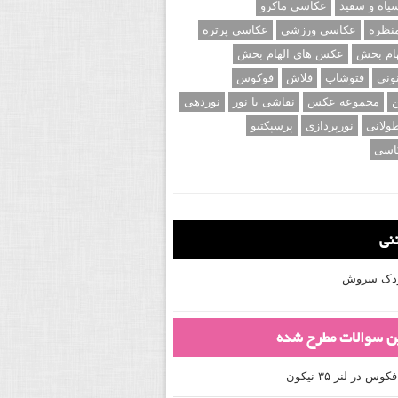
اه و سفید
عکاسی ماکرو
نظره
عکاسی ورزشی
عکاسی پرتره
ام بخش
عکس های الهام بخش
ونی
فتوشاپ
فلاش
فوکوس
ن
مجموعه عکس
نقاشی با نور
نوردهی
ولانی
نورپردازی
پرسپکتیو
اسی
تنی
کودک سروش
ین سوالات مطرح شده
 در لنز ۳۵ نیکون