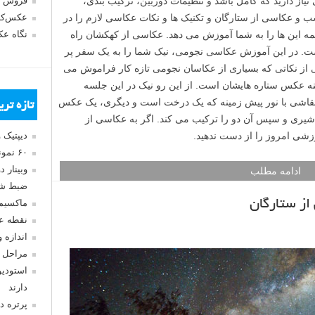
از دارید که کامل باشد و تنظیمات دوربین، ترکیب بندی،
فروش 
 عکاسی از ستارگان و تکنیک ها و نکات عکاسی لازم را در
عکس‌کا
 همه این ها را به شما آموزش می دهد. عکاسی از کهکشان راه
نگاه ع
. در این آموزش عکاسی نجومی، نیک شما را به یک سفر پر
 از نکاتی که بسیاری از عکاسان نجومی تازه کار فراموش می
نه عکس ستاره هایشان است. از این رو نیک در این جلسه
نقاشی با نور پیش زمینه که یک درخت است و دیگری، یک عکس
تازه تر
 شیری و سپس آن دو را ترکیب می کند. اگر به عکاسی از
وزشی امروز را از دست ندهید.
دیپتیک 
۶۰ نمونه عکس سبک ماکسیمالیسم
وبینار 
ادامه مطلب
ضبط شد
از ستارگان
ماکسیم
نقطه ع
اندازه 
مراحل 
استودیو
دارند
پرتره د