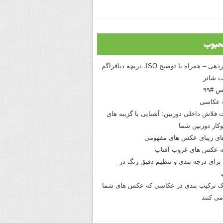
حبوب
درک نوردهی – همراه با توضیح ISO، دریچه دیافراگم
 شاتر
 #۹۹
 عکاسی
 فلاش داخلی دوربین: آشنایی با گزینه های
کار دوربین شما
های زیبای عکس های مفهومی
 عکس های غروب آفتاب
برای درجه بندی و تنظیم دقیق رنگ در
نیک ترکیب بندی در عکاسی که عکس های شما
می کنند