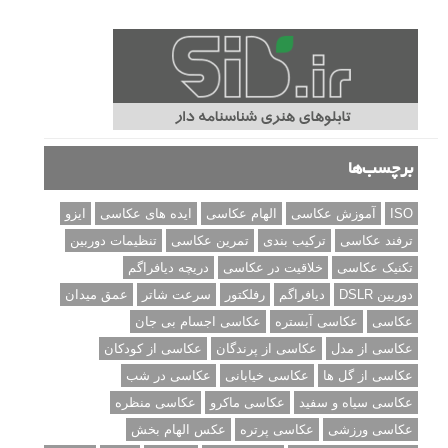
برچسب‌ها
ISO
آموزش عکاسی
الهام عکاسی
ایده های عکاسی
ایزو
ترفند عکاسی
ترکیب بندی
تمرین عکاسی
تنظیمات دوربین
تکنیک عکاسی
خلاقیت در عکاسی
دریچه دیافراگم
دوربین DSLR
دیافراگم
رفلکتور
سرعت شاتر
عمق میدان
عکاسی
عکاسی آبستره
عکاسی اجسام بی جان
عکاسی از مدل
عکاسی از پرندگان
عکاسی از کودکان
عکاسی از گل ها
عکاسی خیابانی
عکاسی در شب
عکاسی سیاه و سفید
عکاسی ماکرو
عکاسی منظره
عکاسی ورزشی
عکاسی پرتره
عکس الهام بخش