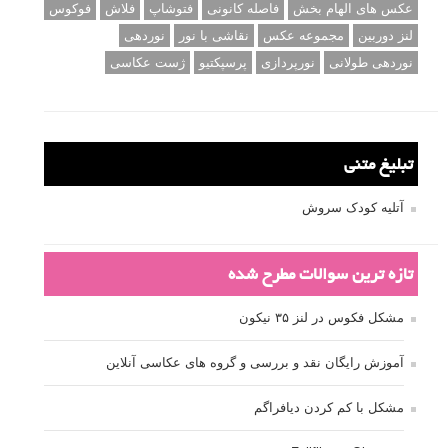
عکس های الهام بخش
فاصله کانونی
فتوشاپ
فلاش
فوکوس
لنز دوربین
مجموعه عکس
نقاشی با نور
نوردهی
نوردهی طولانی
نورپردازی
پرسپکتیو
ژست عکاسی
تبلیغ متنی
آتلیه کودک سروش
تازه ترین سوالات مطرح شده
مشکل فکوس در لنز ۳۵ نیکون
آموزش رایگان نقد و بررسی و گروه های عکاسی آنلاین
مشکل با کم کردن دیافراگم