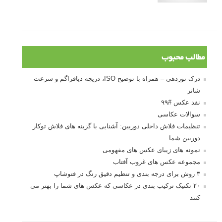
مطالب محبوب
درک نوردهی – همراه با توضیح ISO، دریچه دیافراگم و سرعت
شاتر
نقد عکس #۹۹
سوالات عکاسی
تنظیمات فلاش داخلی دوربین: آشنایی با گزینه های فلاش توکار
دوربین شما
نمونه های زیبای عکس های مفهومی
مجموعه عکس های غروب آفتاب
۳ روش برای درجه بندی و تنظیم دقیق رنگ در فتوشاپ
۲۰ تکنیک ترکیب بندی در عکاسی که عکس های شما را بهتر می
کنند