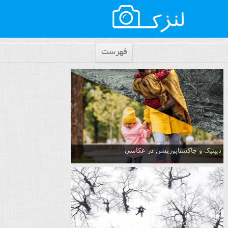
فهرست
دیپتیک و جاکستا‌پوزیشن در عکاسی