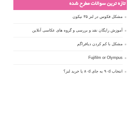
تازه ترین سوالات مطرح شده
مشکل فکوس در لنز ۳۵ نیکون
آموزش رایگان نقد و بررسی و گروه های عکاسی آنلاین
مشکل با کم کردن دیافراگم
Fujifilm or Olympus
انتخاب ۹۰d به جای ۸۰d یا خرید لنز؟
کسب درامد از عکاسی
نحوه آپلود عکس
ارور cannot start live view
کم شدن ناگهانی نور در دوربین