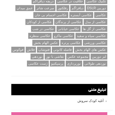
تکنیک عکاسی
خلاقیت در عکاسی
دریچه دیافراگم
دوربین DSLR
دیافراگم
رفلکتور
سرعت شاتر
عمق میدان
عکاسی
عکاسی آبستره
عکاسی اجسام بی جان
عکاسی از مدل
عکاسی از پرندگان
عکاسی از کودکان
عکاسی از گل ها
عکاسی خیابانی
عکاسی در شب
عکاسی سیاه و سفید
عکاسی ماکرو
عکاسی منظره
عکاسی ورزشی
عکاسی پرتره
عکس الهام بخش
عکس های الهام بخش
فاصله کانونی
فتوشاپ
فلاش
فوکوس
لنز دوربین
مجموعه عکس
نقاشی با نور
نوردهی
نوردهی طولانی
نورپردازی
پرسپکتیو
ژست عکاسی
تبلیغ متنی
آتلیه کودک سروش