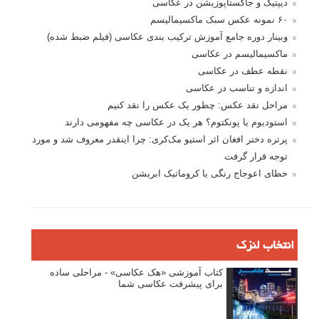
دیپتیک و جاکستا‌پوزیشن در عکاسی
۶۰ نمونه عکس سبک ماکسیمالیسم
وبینار دوره جامع آموزش ترکیب بندی عکاسی (فیلم ضبط شده)
ماکسیمالیسم در عکاسی
نقطه عطف در عکاسی
اندازه و تناسب در عکاسی
مراحل نقد عکس: چطور یک عکس را نقد کنیم
استودیوم یا پونکتوم؟ هر یک در عکاسی چه مفهومی دارند
پرتره دختر افغان اثر استیو مک‌کری: چرا اینقدر معروف شد و مورد
توجه قرار گرفت
خطای اعوجاج رنگی یا کروماتیک ابریشن
انتخاب لنزک
کتاب آموزشی «هک عکاسی» - مراحلی ساده
برای پیشرفت عکاسی شما