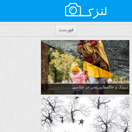
فهرست
دیپتیک و جاکستا‌پوزیشن در عکاسی