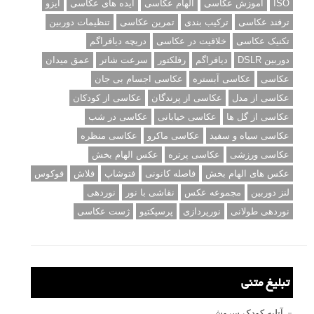
ISO
آموزش عکاسی
الهام عکاسی
ایده های عکاسی
ایزو
ترفند عکاسی
ترکیب بندی
تمرین عکاسی
تنظیمات دوربین
تکنیک عکاسی
خلاقیت در عکاسی
دریچه دیافراگم
دوربین DSLR
دیافراگم
رفلکتور
سرعت شاتر
عمق میدان
عکاسی
عکاسی آبستره
عکاسی اجسام بی جان
عکاسی از مدل
عکاسی از پرندگان
عکاسی از کودکان
عکاسی از گل ها
عکاسی خیابانی
عکاسی در شب
عکاسی سیاه و سفید
عکاسی ماکرو
عکاسی منظره
عکاسی ورزشی
عکاسی پرتره
عکس الهام بخش
عکس های الهام بخش
فاصله کانونی
فتوشاپ
فلاش
فوکوس
لنز دوربین
مجموعه عکس
نقاشی با نور
نوردهی
نوردهی طولانی
نورپردازی
پرسپکتیو
ژست عکاسی
تبلیغ متنی
آتلیه کودک سروش