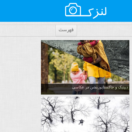
فهرست
دیپتیک و جاکستا‌پوزیشن در عکاسی