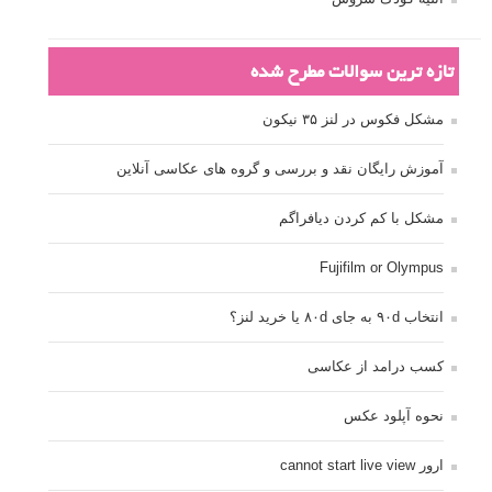
تازه ترین سوالات مطرح شده
مشکل فکوس در لنز ۳۵ نیکون
آموزش رایگان نقد و بررسی و گروه های عکاسی آنلاین
مشکل با کم کردن دیافراگم
Fujifilm or Olympus
انتخاب ۹۰d به جای ۸۰d یا خرید لنز؟
کسب درامد از عکاسی
نحوه آپلود عکس
ارور cannot start live view