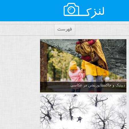
فهرست
دیپتیک و جاکستا‌پوزیشن در عکاسی