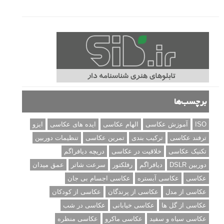
برچسب‌ها
ISO
آموزش عکاسی
الهام عکاسی
ایده های عکاسی
ایزو
ترفند عکاسی
ترکیب بندی
تمرین عکاسی
تنظیمات دوربین
تکنیک عکاسی
خلاقیت در عکاسی
دریچه دیافراگم
دوربین DSLR
دیافراگم
رفلکتور
سرعت شاتر
عمق میدان
عکاسی
عکاسی آبستره
عکاسی اجسام بی جان
عکاسی از مدل
عکاسی از پرندگان
عکاسی از کودکان
عکاسی از گل ها
عکاسی خیابانی
عکاسی در شب
عکاسی سیاه و سفید
عکاسی ماکرو
عکاسی منظره