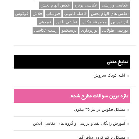
عکاسی ورزشی
عکاسی پرتره
عکس الهام بخش
عکس های الهام بخش
فاصله کانونی
فتوشاپ
فلاش
فوکوس
لنز دوربین
مجموعه عکس
نقاشی با نور
نوردهی
نوردهی طولانی
نورپردازی
پرسپکتیو
ژست عکاسی
تبلیغ متنی
آتلیه کودک سروش
تازه ترین سوالات مطرح شده
مشکل فکوس در لنز ۳۵ نیکون
آموزش رایگان نقد و بررسی و گروه های عکاسی آنلاین
مشکل با کم کردن دیافراگم