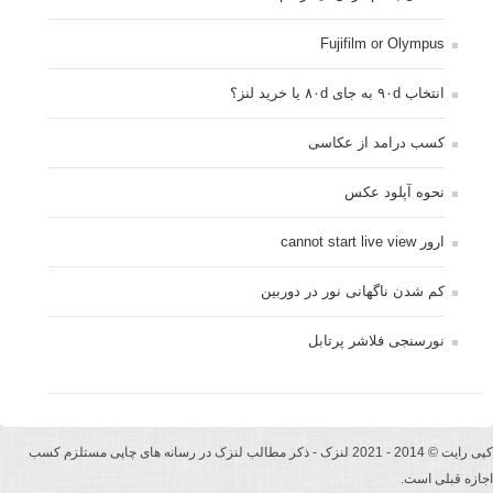
Fujifilm or Olympus
انتخاب ۹۰d به جای ۸۰d یا خرید لنز؟
کسب درامد از عکاسی
نحوه آپلود عکس
ارور cannot start live view
کم شدن ناگهانی نور در دوربین
نورسنجی فلاشر پرتابل
کپی رایت © 2014 - 2021 لنزک - ذکر مطالب لنزک در رسانه های چاپی مستلزم کسب
اجازه قبلی است.