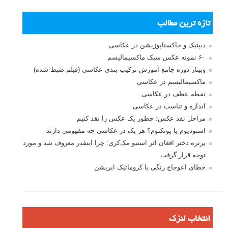
تازه ترین مطالب
دیپتیک و جاکستا‌پوزیشن در عکاسی
۶۰ نمونه عکس سبک ماکسیمالیسم
وبینار دوره جامع آموزش ترکیب بندی عکاسی (فیلم ضبط شده)
ماکسیمالیسم در عکاسی
نقطه عطف در عکاسی
اندازه و تناسب در عکاسی
مراحل نقد عکس: چطور یک عکس را نقد کنیم
استودیوم یا پونکتوم؟ هر یک در عکاسی چه مفهومی دارند
پرتره دختر افغان اثر استیو مک‌کری: چرا اینقدر معروف شد و مورد
توجه قرار گرفت
خطای اعوجاج رنگی یا کروماتیک ابریشن
انتخاب لنزک