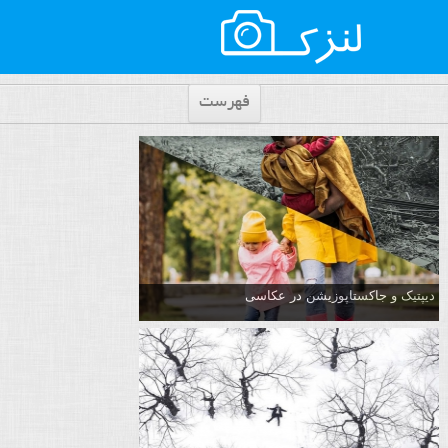
فهرست
دیپتیک و جاکستا‌پوزیشن در عکاسی