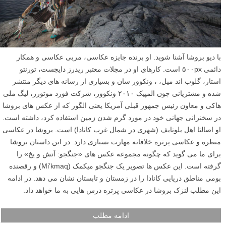
با دیو بروشا آشنا شوید. او برنده جایزه عکاسی، مربی عکاسی و همکار
دائمی ۵۰۰px است. کارهای او در مجلات معتبر ریدرز دایجست، تورنتو
استار، گلوب اند میل، ، ونکوور سان و بسیاری از رسانه های دیگر منتشر
شده و مشتریانی چون المپیک ۲۰۱۰ ونکوور، شرکت فورد موتورز، لیگ ملی
هاکی و معاون رئیس جمهور قبلی آمریکا یعنی الگور که از عکس های بروشا
در سخنرانی جهانی خود در مورد گرم شدن زمین استفاده کرد، داشته است.
او اصالتا اهل یلونایف (شهری در شمال غرب کانادا) است. بروشا در عکاسی
منظره و عکاسی پرتره خلاقانه مهارت بسیاری دارد. در این داستان بروشا
برای ما می گوید که چگونه مجموعه عکس های «جنگجو: آتش و یخ» را
گرفته است. این عکس ها تصویر یک جنگجو میکمک (Mi’kmaq) و رقصنده
بومی مناطق دریایی کانادا را در زمستان و تابستان نشان می دهد. در ادامه
این مطلب لنزک بروشا در عکاسی پرتره درس هایی به ما خواهد داد.
ادامه مطلب