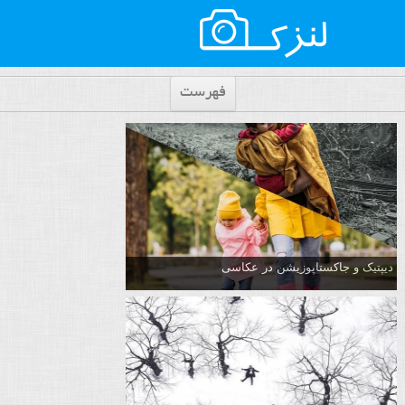
فهرست
دیپتیک و جاکستا‌پوزیشن در عکاسی