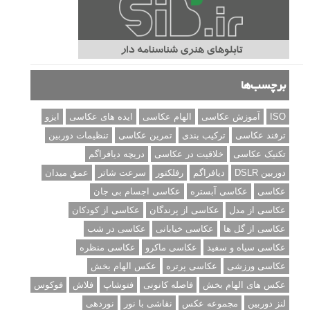
برچسب‌ها
ISO
آموزش عکاسی
الهام عکاسی
ایده های عکاسی
ایزو
ترفند عکاسی
ترکیب بندی
تمرین عکاسی
تنظیمات دوربین
تکنیک عکاسی
خلاقیت در عکاسی
دریچه دیافراگم
دوربین DSLR
دیافراگم
رفلکتور
سرعت شاتر
عمق میدان
عکاسی
عکاسی آبستره
عکاسی اجسام بی جان
عکاسی از مدل
عکاسی از پرندگان
عکاسی از کودکان
عکاسی از گل ها
عکاسی خیابانی
عکاسی در شب
عکاسی سیاه و سفید
عکاسی ماکرو
عکاسی منظره
عکاسی ورزشی
عکاسی پرتره
عکس الهام بخش
عکس های الهام بخش
فاصله کانونی
فتوشاپ
فلاش
فوکوس
لنز دوربین
مجموعه عکس
نقاشی با نور
نوردهی