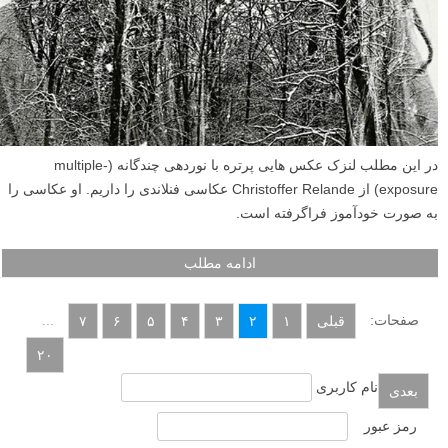
در این مطلب لنزک عکس هایی پرتره با نوردهی چندگانه (multiple-
exposure) از Christoffer Relande عکاسی فنلاندی را داریم. او عکاسی را
به صورت خودآموز فراگرفته است.
ادامه مطلب
صفحات:
...
قبلی
۱
۲
۳
۴
۵
۶
۷
۲۰
نام کاربری
بعدی
رمز عبور