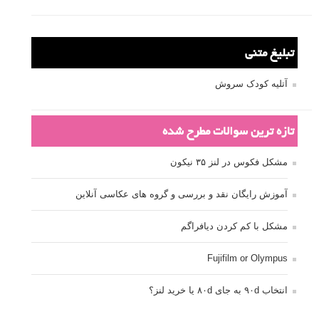
تبلیغ متنی
آتلیه کودک سروش
تازه ترین سوالات مطرح شده
مشکل فکوس در لنز ۳۵ نیکون
آموزش رایگان نقد و بررسی و گروه های عکاسی آنلاین
مشکل با کم کردن دیافراگم
Fujifilm or Olympus
انتخاب ۹۰d به جای ۸۰d یا خرید لنز؟