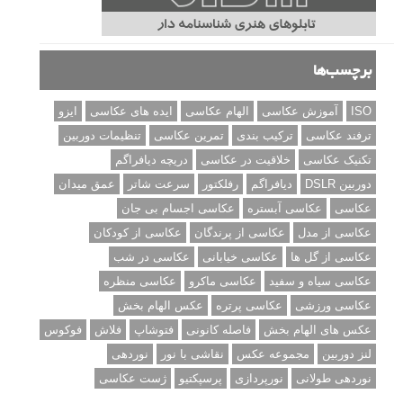
برچسب‌ها
ISO
آموزش عکاسی
الهام عکاسی
ایده های عکاسی
ایزو
ترفند عکاسی
ترکیب بندی
تمرین عکاسی
تنظیمات دوربین
تکنیک عکاسی
خلاقیت در عکاسی
دریچه دیافراگم
دوربین DSLR
دیافراگم
رفلکتور
سرعت شاتر
عمق میدان
عکاسی
عکاسی آبستره
عکاسی اجسام بی جان
عکاسی از مدل
عکاسی از پرندگان
عکاسی از کودکان
عکاسی از گل ها
عکاسی خیابانی
عکاسی در شب
عکاسی سیاه و سفید
عکاسی ماکرو
عکاسی منظره
عکاسی ورزشی
عکاسی پرتره
عکس الهام بخش
عکس های الهام بخش
فاصله کانونی
فتوشاپ
فلاش
فوکوس
لنز دوربین
مجموعه عکس
نقاشی با نور
نوردهی
نوردهی طولانی
نورپردازی
پرسپکتیو
ژست عکاسی