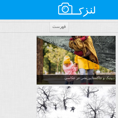
فهرست
دیپتیک و جاکستا‌پوزیشن در عکاسی