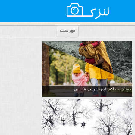
فهرست
دیپتیک و جاکستا‌پوزیشن در عکاسی