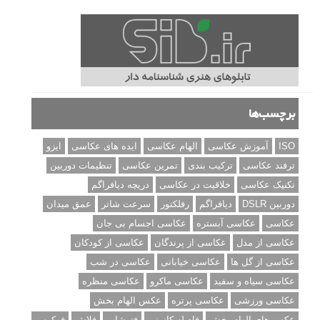
برچسب‌ها
ISO
آموزش عکاسی
الهام عکاسی
ایده های عکاسی
ایزو
ترفند عکاسی
ترکیب بندی
تمرین عکاسی
تنظیمات دوربین
تکنیک عکاسی
خلاقیت در عکاسی
دریچه دیافراگم
دوربین DSLR
دیافراگم
رفلکتور
سرعت شاتر
عمق میدان
عکاسی
عکاسی آبستره
عکاسی اجسام بی جان
عکاسی از مدل
عکاسی از پرندگان
عکاسی از کودکان
عکاسی از گل ها
عکاسی خیابانی
عکاسی در شب
عکاسی سیاه و سفید
عکاسی ماکرو
عکاسی منظره
عکاسی ورزشی
عکاسی پرتره
عکس الهام بخش
عکس های الهام بخش
فاصله کانونی
فتوشاپ
فلاش
فوکوس