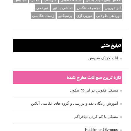
لنز دوربین
مجموعه عکس
نقاشی با نور
نوردهی
نوردهی طولانی
نورپردازی
پرسپکتیو
ژست عکاسی
تبلیغ متنی
آتلیه کودک سروش
تازه ترین سوالات مطرح شده
مشکل فکوس در لنز ۳۵ نیکون
آموزش رایگان نقد و بررسی و گروه های عکاسی آنلاین
مشکل با کم کردن دیافراگم
Fujifilm or Olympus