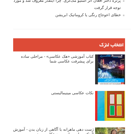
پرتره دختر افغان اثر استیو مک‌کری: چرا اینقدر معروف شد و مورد
توجه قرار گرفت
خطای اعوجاج رنگی یا کروماتیک ابریشن
انتخاب لنزک
کتاب آموزشی «هک عکاسی» - مراحلی ساده
برای پیشرفت عکاسی شما
نکات عکاسی مینیمالیستی
ژست دهی ماهرانه با آگاهی از زبان بدن - آموزش