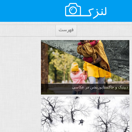
فهرست
دیپتیک و جاکستا‌پوزیشن در عکاسی