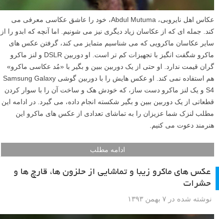
عکاس اهل نایروبی، Abdul Mutuma، خود را عاشق عکاسی معرفی می
کند. جمله ای که از عکاسان زیاد دیگری نیز می شونیم. اما آنچه که ابدو را از
سایر عکاسان ماکرویی که می شناسیم متمایز می کند، گرفتن عکس های
ماکرو شگفت انگیز با تجهیزات کم تر است. او دوربین DSLR و لنز ماکرو
گران قیمت ندارد. او حتی از یک دوربین ببین و بگیر با «مُد عکاسی ماکرو»
هم استفاده نمی کند. او عکس هایش را با دوربین گوشی Samsung Galaxy
S4 و یک لنز ماکرو دست ساز، که خودش هک و ساخت آن را با سوار کردن
قطعاتی از یک دوربین ببین و بگیر شکسته انجام داده، می گیرد. در ادامه این
مطلب لنزک شما عزیزان را به تماشای تعدادی از عکس های ماکرو این
هنرمند دعوت می کنیم.
ادامه مطلب
عکس های ماکرو زیبا و تماشایی از حلزون ها، قارچ ها و
حشرات
نوشته شده در ۷ بهمن ۱۳۹۳