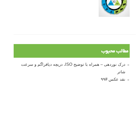
مطالب محبوب
درک نوردهی – همراه با توضیح ISO، دریچه دیافراگم و سرعت
شاتر
نقد عکس #۹۹
سوالات عکاسی
تنظیمات فلاش داخلی دوربین: آشنایی با گزینه های فلاش توکار
دوربین شما
نمونه های زیبای عکس های مفهومی
مجموعه عکس های غروب آفتاب
۳ روش برای درجه بندی و تنظیم دقیق رنگ در فتوشاپ
۲۰ تکنیک ترکیب بندی در عکاسی که عکس های شما را بهتر می
کنند