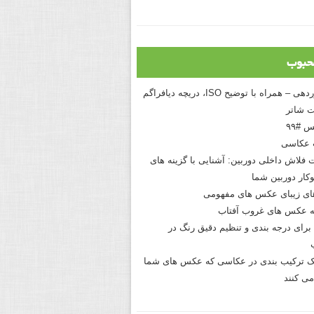
حبوب
درک نوردهی – همراه با توضیح ISO، دریچه دیافراگم
 شاتر
 #۹۹
 عکاسی
 فلاش داخلی دوربین: آشنایی با گزینه های
کار دوربین شما
های زیبای عکس های مفهومی
 عکس های غروب آفتاب
برای درجه بندی و تنظیم دقیق رنگ در
نیک ترکیب بندی در عکاسی که عکس های شما
می کنند