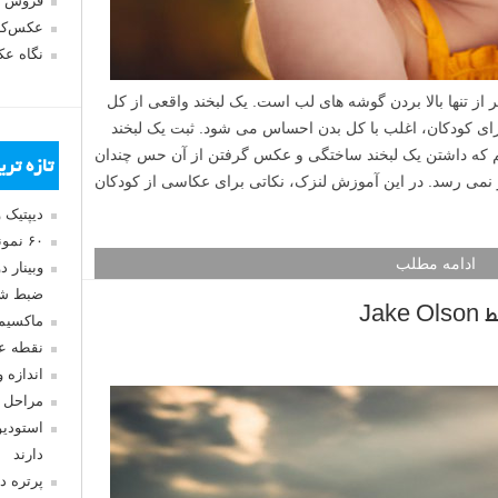
فروش 
عکس‌کا
نگاه ع
 از تنها بالا بردن گوشه های لب است. یک لبخند واقعی از کل
کودکان، اغلب با کل بدن احساس می شود. ثبت یک لبخند
م که داشتن یک لبخند ساختگی و عکس گرفتن از آن حس چندان
تازه تر
ر نمی رسد. در این آموزش لنزک، نکاتی برای عکاسی از کودکان
دیپتیک 
۶۰ نمونه عکس سبک ماکسیمالیسم
ادامه مطلب
وبینار 
ضبط شد
Ja
ماکسیم
نقطه ع
اندازه 
مراحل 
استودیو
دارند
پرتره د