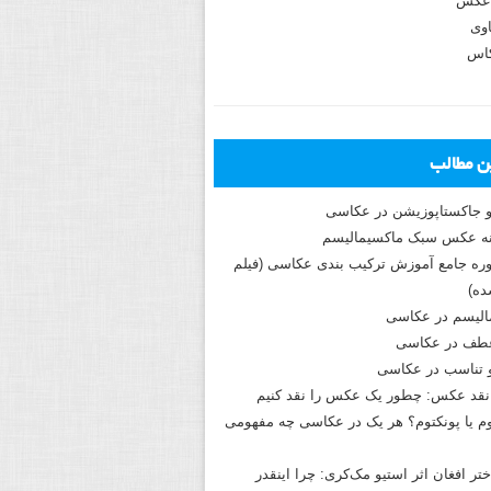
عکس
وی
کاس
ین مطالب
و جاکستا‌پوزیشن در عکاسی
دوره جامع آموزش ترکیب بندی عکاسی (فیلم
ه)
الیسم در عکاسی
طف در عکاسی
و تناسب در عکاسی
نقد عکس: چطور یک عکس را نقد کنیم
م یا پونکتوم؟ هر یک در عکاسی چه مفهومی
ختر افغان اثر استیو مک‌کری: چرا اینقدر