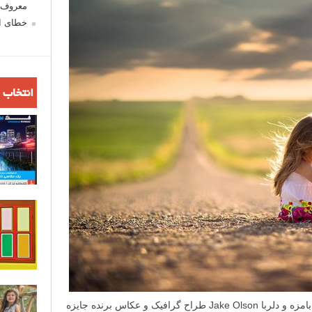
معروف ش
خطای اع
انتخاب 
در مجموعه عکس امروز لنزک، عکس هایی بامزه و دلربا Jake Olson طراح گرافیک و عکاس برنده جایزه