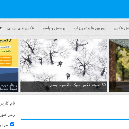
یش عکس
دوربین ها و تجهیزات
پرسش و پاسخ
عکس های دیدنی
60 نمونه عکس سبک ماکسیمالیسم
وبینار دور
ضبط شده)
نام کاربر
رمز عبور
مرا ب