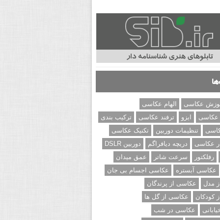
ها
وزش عکاسی
الهام عکاسی
 عکاسی
ایزو
ترفند عکاسی
ترکیب بندی
کاسی
تنظیمات دوربین
تکنیک عکاسی
ر عکاسی
دریچه دیافراگم
دوربین DSLR
رفلکتور
سرعت شاتر
عمق میدان
عکاسی آبستره
عکاسی اجسام بی جان
 مدل
عکاسی از پرندگان
 کودکان
عکاسی از گل ها
ابانی
عکاسی در شب