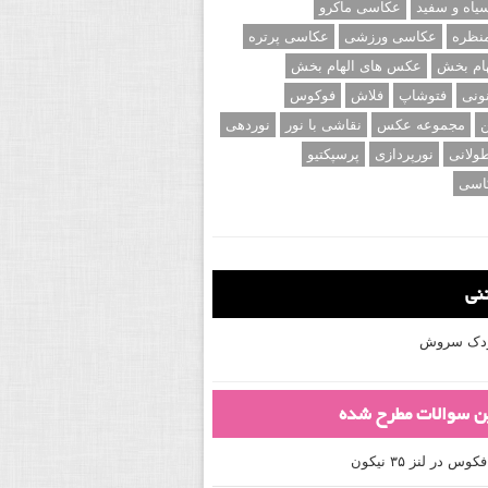
اه و سفید
عکاسی ماکرو
نظره
عکاسی ورزشی
عکاسی پرتره
ام بخش
عکس های الهام بخش
ونی
فتوشاپ
فلاش
فوکوس
ن
مجموعه عکس
نقاشی با نور
نوردهی
ولانی
نورپردازی
پرسپکتیو
اسی
تنی
کودک سروش
ین سوالات مطرح شده
 در لنز ۳۵ نیکون