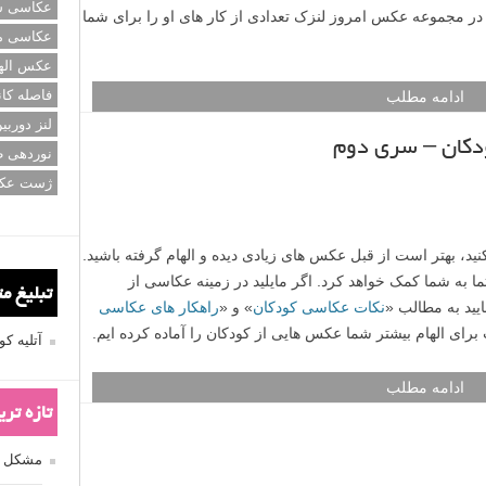
عکاسی سی
در مجموعه عکس امروز لنزک تعدادی از کار های او را برای شما
عکاسی م
عکس اله
فاصله کان
ادامه مطلب
لنز دوربی
دکان – سری دوم
نوردهی ط
ژست عک
تبلیغ م
آتلیه 
تازه تر
مشکل فکوس