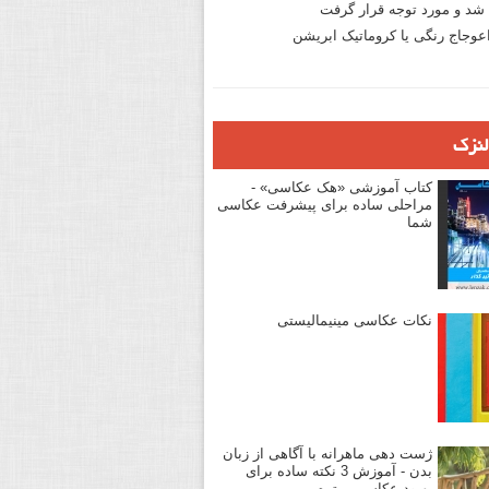
د و مورد توجه قرار گرفت
وجاج رنگی یا کروماتیک ابریشن
لنزک
کتاب آموزشی «هک عکاسی» -
مراحلی ساده برای پیشرفت عکاسی
شما
نکات عکاسی مینیمالیستی
ژست دهی ماهرانه با آگاهی از زبان
بدن - آموزش 3 نکته ساده برای
بهبود عکاسی پرتره