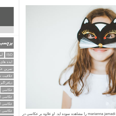
برچسب‌
ISO
آم
ایده های
تمرین ع
خلاقیت د
دیافراگم
عکاسی
عکاسی از
عکاسی از
عکاسی خی
قبلا در لنزک مجموعه ای از عکس های سفر marianna jamadi را مشاهده نموده اید. او علاوه بر عکاسی در