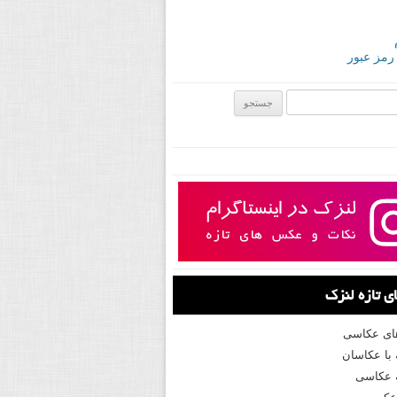
 رمز عبور
ی:
 تازه لنزک
های عکاسی
با عکاسان
 عکاسی