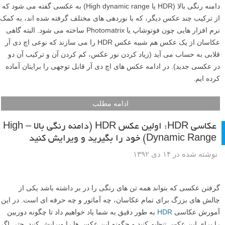
دامنه رنگی بالا (HDR یا High dynamic range) به عکسی گفته می شود که
از ترکیب چند عکس دیگر، که با نوردهی های مختلف گرفته شده اند، به کمک
نرم افزار هایی چون فوتوشاپ یا Photomatrix ساخته می شود. البته گاهی
عکاسان از یک عکس هم شبیه عکس HDR را می سازند که نوعی اچ دی آر
قلابی به حساب می آید (زیاد کردن نور عکس، کم کردن آن و ترکیب آن دو
در عکسی جدید). در ادامه عکس های اچ دی آر قابل توجهی را برایتان آماده
کرده ایم.
ادامه مطلب
عکاسی HDR: اولین عکس HDR (دامنه رنگی بالا – High
Dynamic Range) خود را بگیرید و ویرایش کنید
نوشته شده در ۱۴ دی ۱۳۹۲
گرفتن عکسی که بتواند همه تن های رنگی را در بر داشته باشد یکی از
چالش های بزرگ برای تمام عکاسان، چه آماتور و چه حرفه ای است. در این
آمورش عکاسی
HDR
به طور دقیق به شما یاد خواهیم داد تا چگونه دوربین
را برای این عکس تنظیم کنید و چگونه این عکس ها را ویرایش کنید. حتی اگر