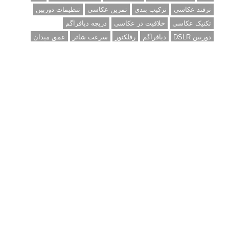
ترفند عکاسی
ترکیب بندی
تمرین عکاسی
تنظیمات دوربین
تکنیک عکاسی
خلاقیت در عکاسی
دریچه دیافراگم
دوربین DSLR
دیافراگم
رفلکتور
سرعت شاتر
عمق میدان
عکاسی
عکاسی آبستره
عکاسی اجسام بی جان
عکاسی از مدل
عکاسی از پرندگان
عکاسی از کودکان
عکاسی از گل ها
عکاسی خیابانی
عکاسی در شب
عکاسی سیاه و سفید
عکاسی ماکرو
عکاسی منظره
عکاسی ورزشی
عکاسی پرتره
عکس الهام بخش
عکس های الهام بخش
فاصله کانونی
فتوشاپ
فلاش
فوکوس
لنز دوربین
مجموعه عکس
نقاشی با نور
نوردهی
نوردهی طولانی
نورپردازی
پرسپکتیو
ژست عکاسی
تبلیغ متنی
آتلیه کودک سروش