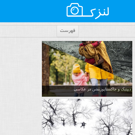
فهرست
دیپتیک و جاکستا‌پوزیشن در عکاسی