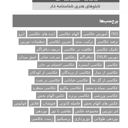
برچسب‌ها
ISO
آموزش عکاسی
الهام عکاسی
ایده های عکاسی
ایزو
ترفند عکاسی
ترکیب بندی
تمرین عکاسی
تنظیمات دوربین
تکنیک عکاسی
خلاقیت در عکاسی
دریچه دیافراگم
دوربین DSLR
دیافراگم
رفلکتور
سرعت شاتر
عمق میدان
عکاسی
عکاسی آبستره
عکاسی اجسام بی جان
عکاسی از مدل
عکاسی از پرندگان
عکاسی از کودکان
عکاسی از گل ها
عکاسی خیابانی
عکاسی در شب
عکاسی سیاه و سفید
عکاسی ماکرو
عکاسی منظره
عکاسی ورزشی
عکاسی پرتره
عکس الهام بخش
عکس های الهام بخش
فاصله کانونی
فتوشاپ
فلاش
فوکوس
لنز دوربین
مجموعه عکس
نقاشی با نور
نوردهی
نوردهی طولانی
نورپردازی
پرسپکتیو
ژست عکاسی