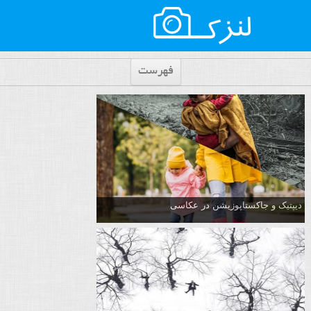
فهرست
دیپتیک و جاکستا‌پوزیشن در عکاسی