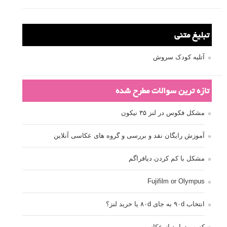
تبلیغ متنی
آتلیه کودک سروش
تازه ترین سوالات مطرح شده
مشکل فکوس در لنز ۳۵ نیکون
آموزش رایگان نقد و بررسی و گروه های عکاسی آنلاین
مشکل با کم کردن دیافراگم
Fujifilm or Olympus
انتخاب ۹۰d به جای ۸۰d یا خرید لنز؟
کسب درامد از عکاسی