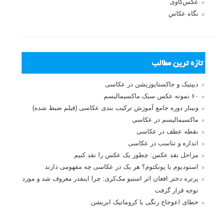
عکس‌کاوی
نگاه عکاس
تازه ترین مطالب
دیپتیک و جاکستا‌پوزیشن در عکاسی
۶۰ نمونه عکس سبک ماکسیمالیسم
وبینار دوره جامع آموزش ترکیب بندی عکاسی (فیلم ضبط شده)
ماکسیمالیسم در عکاسی
نقطه عطف در عکاسی
اندازه و تناسب در عکاسی
مراحل نقد عکس: چطور یک عکس را نقد کنیم
استودیوم یا پونکتوم؟ هر یک در عکاسی چه مفهومی دارند
پرتره دختر افغان اثر استیو مک‌کری: چرا اینقدر معروف شد و مورد
توجه قرار گرفت
خطای اعوجاج رنگی یا کروماتیک ابریشن