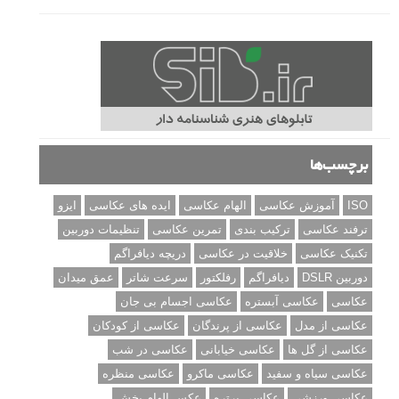
برچسب‌ها
ISO
آموزش عکاسی
الهام عکاسی
ایده های عکاسی
ایزو
ترفند عکاسی
ترکیب بندی
تمرین عکاسی
تنظیمات دوربین
تکنیک عکاسی
خلاقیت در عکاسی
دریچه دیافراگم
دوربین DSLR
دیافراگم
رفلکتور
سرعت شاتر
عمق میدان
عکاسی
عکاسی آبستره
عکاسی اجسام بی جان
عکاسی از مدل
عکاسی از پرندگان
عکاسی از کودکان
عکاسی از گل ها
عکاسی خیابانی
عکاسی در شب
عکاسی سیاه و سفید
عکاسی ماکرو
عکاسی منظره
عکاسی ورزشی
عکاسی پرتره
عکس الهام بخش