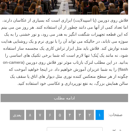
فلاش روی دوربین (یا اسپیدلایت) ابزاری است که بسیاری از عکاسان دارند،
اما تعداد کمی از آنها می دانند چطور از آن استفاده کنند. هر روز من می بینم
که این قطعه تجهیزات شگفت انگیز به هدر می رود، و نور خشنی را به یک
سوژه می تاباند، در حالیکه می تواند آن را با نوری نرم و یک روشنایی هدایت
شده نوازش کند. فلاش باید مثل ابزار تراش کاری یک مجسمه ساز استفاده
شود، نه مانند یک پُتک! تنها لازم است که شما برخی تکنیک های اساسی را
بدانید. در این مطلب لنزک بازتاب موثر نور فلاش روی دوربین (on-camera
flash) را به شما عزیزان آموزش خواهیم داد. در اینجا خواهید آموخت که
چگونه از هر سطح منعکس کننده نوری مثل دیوار های اتاق یا سقف یک
سالن همایش بزرگ، به نفع نورپردازی و عکاسی خود استفاده کنید.
ادامه مطلب
صفحات:
۱
۲
۳
۴
۵
۶
۷
۸
بعدی