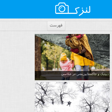
فهرست
دیپتیک و جاکستا‌پوزیشن در عکاسی