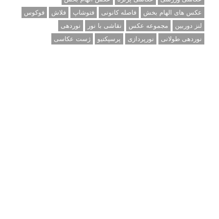
عکس های الهام بخش
فاصله کانونی
فتوشاپ
فلاش
فوکوس
لنز دوربین
مجموعه عکس
نقاشی با نور
نوردهی
نوردهی طولانی
نورپردازی
پرسپکتیو
ژست عکاسی
تبلیغ متنی
آتلیه کودک سروش
تازه ترین سوالات مطرح شده
مشکل فکوس در لنز ۳۵ نیکون
آموزش رایگان نقد و بررسی و گروه های عکاسی آنلاین
مشکل با کم کردن دیافراگم