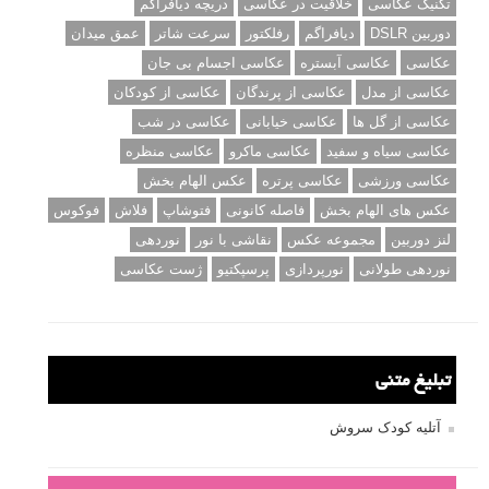
ژست دهی ماهرانه با آگاهی از زبان بدن - آموزش
3 نکته ساده برای بهبود عکاسی پرتره
آموزش انتخاب رنگ در عکاسی از کودکان
10 باید و نباید در روتوش عکس ها
درک نوردهی – همراه با توضیح ISO، دریچه
دیافراگم و سرعت شاتر