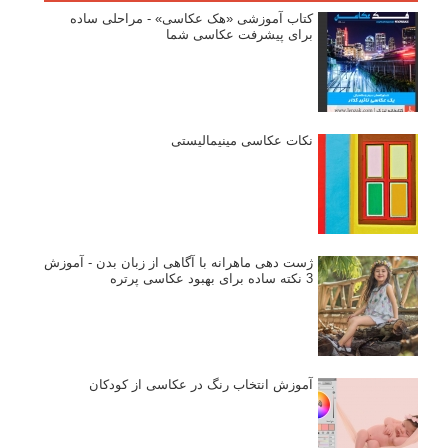
نام کاربری
رمز عبور
مرا به خاطر بسپار
ثبت نام
بازیابی رمز عبور
جستجو یرای: