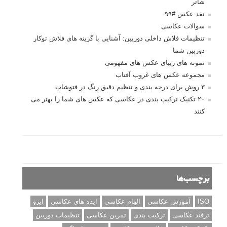
اندازه و تناسب در عکاسی
مراحل نقد عکس: چطور یک عکس را نقد کنیم
استودیوم یا پونکتوم؟ هر یک در عکاسی چه مفهومی دارند
پرتره دختر افغان اثر استیو مک‌کری: چرا اینقدر معروف شد و مورد
توجه قرار گرفت
خطای اعوجاج رنگی یا کروماتیک ابریشن
انتخاب لنزک
کتاب آموزشی «هک عکاسی» - مراحلی ساده
برای پیشرفت عکاسی شما
نکات عکاسی مینیمالیستی