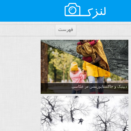
فهرست
دیپتیک و جاکستا‌پوزیشن در عکاسی