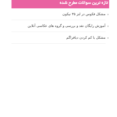
مطالب محبوب
درک نوردهی – همراه با توضیح ISO، دریچه دیافراگم و سرعت
شاتر
نقد عکس #۹۹
سوالات عکاسی
تنظیمات فلاش داخلی دوربین: آشنایی با گزینه های فلاش توکار
دوربین شما
نمونه های زیبای عکس های مفهومی
مجموعه عکس های غروب آفتاب
۳ روش برای درجه بندی و تنظیم دقیق رنگ در فتوشاپ
۲۰ تکنیک ترکیب بندی در عکاسی که عکس های شما را بهتر می