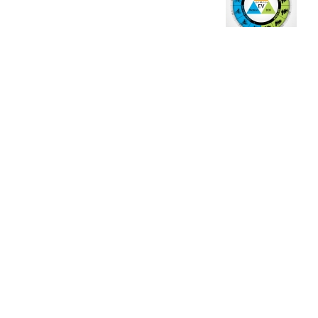
ژست دهی ماهرانه با آگاهی از زبان بدن - آموزش
3 نکته ساده برای بهبود عکاسی پرتره
آموزش انتخاب رنگ در عکاسی از کودکان
10 باید و نباید در روتوش عکس ها
درک نوردهی – همراه با توضیح ISO، دریچه
دیافراگم و سرعت شاتر