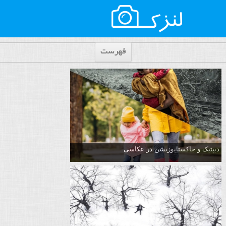
فهرست
دیپتیک و جاکستا‌پوزیشن در عکاسی