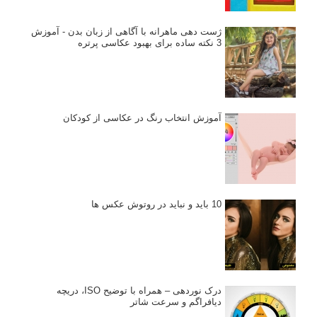
استودیوم یا پونکتوم؟ هر یک در عکاسی چه مفهومی دارند
پرتره دختر افغان اثر استیو مک‌کری: چرا اینقدر معروف شد و مورد
توجه قرار گرفت
خطای اعوجاج رنگی یا کروماتیک ابریشن
انتخاب لنزک
کتاب آموزشی «هک عکاسی» - مراحلی ساده
برای پیشرفت عکاسی شما
نکات عکاسی مینیمالیستی