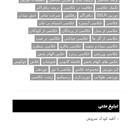
تکنیک عکاسی
خلاقیت در عکاسی
دریچه دیافراگم
دوربین DSLR
دیافراگم
رفلکتور
سرعت شاتر
عمق میدان
عکاسی
عکاسی آبستره
عکاسی اجسام بی جان
عکاسی از مدل
عکاسی از پرندگان
عکاسی از کودکان
عکاسی از گل ها
عکاسی خیابانی
عکاسی در شب
عکاسی سیاه و سفید
عکاسی ماکرو
عکاسی منظره
عکاسی ورزشی
عکاسی پرتره
عکس الهام بخش
عکس های الهام بخش
فاصله کانونی
فتوشاپ
فلاش
فوکوس
لنز دوربین
مجموعه عکس
نقاشی با نور
نوردهی
نوردهی طولانی
نورپردازی
پرسپکتیو
ژست عکاسی
تبلیغ متنی
آتلیه کودک سروش