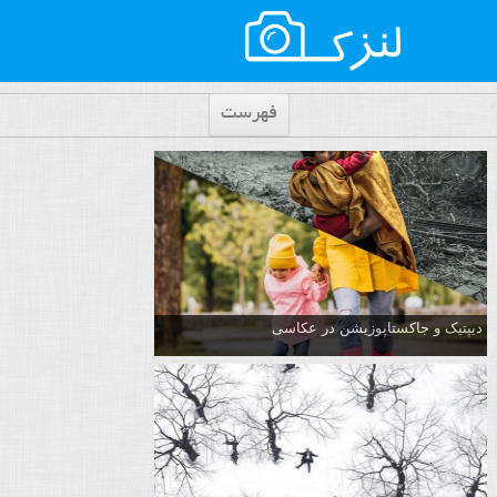
فهرست
دیپتیک و جاکستا‌پوزیشن در عکاسی