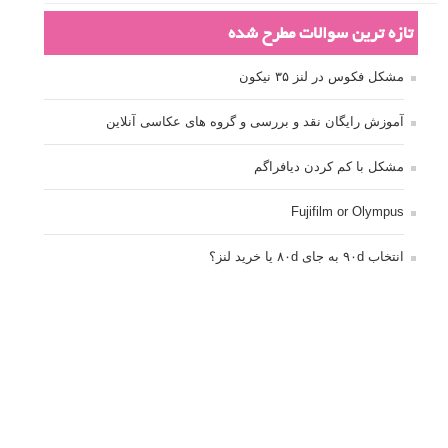
تازه ترین سوالات مطرح شده
مشکل فکوس در لنز ۳۵ نیکون
آموزش رایگان نقد و بررسی و گروه های عکاسی آنلاین
مشکل با کم کردن دیافراگم
Fujifilm or Olympus
انتخاب ۹۰d به جای ۸۰d یا خرید لنز؟
کسب درامد از عکاسی
نحوه آپلود عکس
ارور cannot start live view
کم شدن ناگهانی نور در دوربین