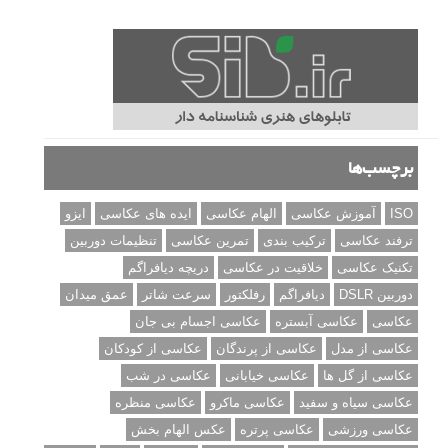
برچسب‌ها
ISO
آموزش عکاسی
الهام عکاسی
ایده های عکاسی
ایزو
ترفند عکاسی
ترکیب بندی
تمرین عکاسی
تنظیمات دوربین
تکنیک عکاسی
خلاقیت در عکاسی
دریچه دیافراگم
دوربین DSLR
دیافراگم
رفلکتور
سرعت شاتر
عمق میدان
عکاسی
عکاسی آبستره
عکاسی اجسام بی جان
عکاسی از مدل
عکاسی از پرندگان
عکاسی از کودکان
عکاسی از گل ها
عکاسی خیابانی
عکاسی در شب
عکاسی سیاه و سفید
عکاسی ماکرو
عکاسی منظره
عکاسی ورزشی
عکاسی پرتره
عکس الهام بخش