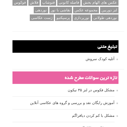
عکس های الهام بخش
فاصله کانونی
فتوشاپ
فلاش
فوکوس
لنز دوربین
مجموعه عکس
نقاشی با نور
نوردهی
نوردهی طولانی
نورپردازی
پرسپکتیو
ژست عکاسی
تبلیغ متنی
آتلیه کودک سروش
تازه ترین سوالات مطرح شده
مشکل فکوس در لنز ۳۵ نیکون
آموزش رایگان نقد و بررسی و گروه های عکاسی آنلاین
مشکل با کم کردن دیافراگم