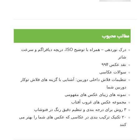
مطالب محبوب
درک نوردهی – همراه با توضیح ISO، دریچه دیافراگم و سرعت
شاتر
نقد عکس #۹۹
سوالات عکاسی
تنظیمات فلاش داخلی دوربین: آشنایی با گزینه های فلاش توکار
دوربین شما
نمونه های زیبای عکس های مفهومی
مجموعه عکس های غروب آفتاب
۳ روش برای درجه بندی و تنظیم دقیق رنگ در فتوشاپ
۲۰ تکنیک ترکیب بندی در عکاسی که عکس های شما را بهتر می
کنند