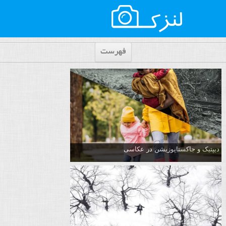
فهرست
دیپتیک و جاکستا‌پوزیشن در عکاسی