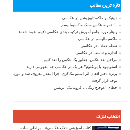
تازه ترین مطالب
دیپتیک و جاکستا‌پوزیشن در عکاسی
۶۰ نمونه عکس سبک ماکسیمالیسم
وبینار دوره جامع آموزش ترکیب بندی عکاسی (فیلم ضبط شده)
ماکسیمالیسم در عکاسی
نقطه عطف در عکاسی
اندازه و تناسب در عکاسی
مراحل نقد عکس: چطور یک عکس را نقد کنیم
استودیوم یا پونکتوم؟ هر یک در عکاسی چه مفهومی دارند
پرتره دختر افغان اثر استیو مک‌کری: چرا اینقدر معروف شد و مورد
توجه قرار گرفت
خطای اعوجاج رنگی یا کروماتیک ابریشن
انتخاب لنزک
کتاب آموزشی «هک عکاسی» - مراحلی ساده