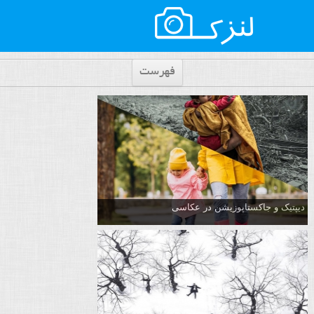
فهرست
دیپتیک و جاکستا‌پوزیشن در عکاسی