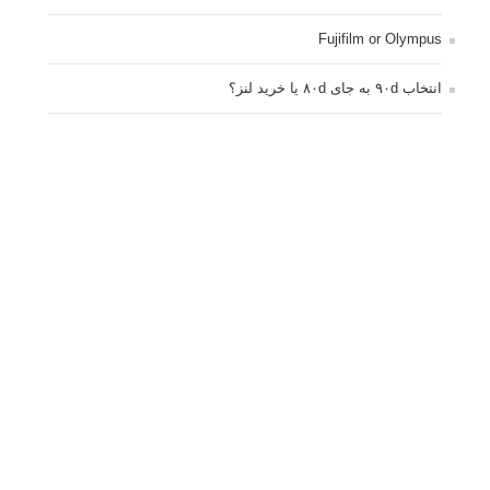
تبلیغ متنی
آتلیه کودک سروش
تازه ترین سوالات مطرح شده
مشکل فکوس در لنز ۳۵ نیکون
آموزش رایگان نقد و بررسی و گروه های عکاسی آنلاین
مشکل با کم کردن دیافراگم
Fujifilm or Olympus
انتخاب ۹۰d به جای ۸۰d یا خرید لنز؟