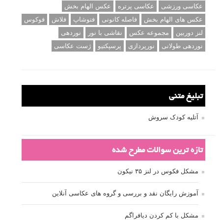
برچسب‌ها
ISO
آموزش عکاسی
الهام عکاسی
ایده های عکاسی
ایزو
ترفند عکاسی
ترکیب بندی
تمرین عکاسی
تنظیمات دوربین
تکنیک عکاسی
خلاقیت در عکاسی
دریچه دیافراگم
دوربین DSLR
دیافراگم
رفلکتور
سرعت شاتر
عمق میدان
عکاسی
عکاسی آبستره
عکاسی اجسام بی جان
عکاسی از مدل
عکاسی از پرندگان
عکاسی از کودکان
عکاسی از گل ها
عکاسی خیابانی
عکاسی در شب
عکاسی سیاه و سفید
عکاسی ماکرو
عکاسی منظره
عکاسی ورزشی
عکاسی پرتره
عکس الهام بخش
عکس های الهام بخش
فاصله کانونی
فتوشاپ
فلاش
فوکوس
لنز دوربین
مجموعه عکس
نقاشی با نور
نوردهی
نوردهی طولانی
نورپردازی
پرسپکتیو
ژست عکاسی