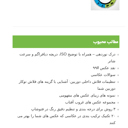
آموزش انتخاب رنگ در عکاسی از کودکان
10 باید و نباید در روتوش عکس ها
درک نوردهی – همراه با توضیح ISO، دریچه
دیافراگم و سرعت شاتر