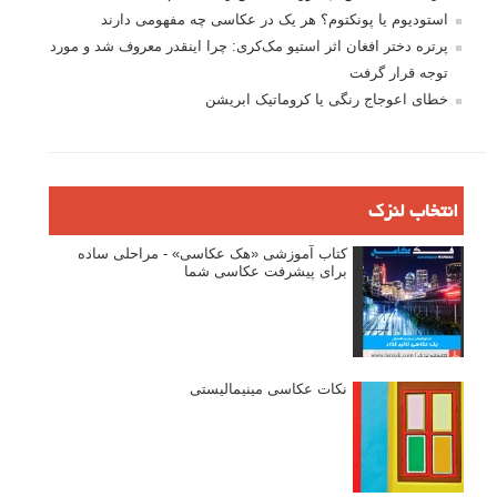
عکس‌کاوی
نگاه عکاس
تازه ترین مطالب
دیپتیک و جاکستا‌پوزیشن در عکاسی
۶۰ نمونه عکس سبک ماکسیمالیسم
وبینار دوره جامع آموزش ترکیب بندی عکاسی (فیلم ضبط شده)
ماکسیمالیسم در عکاسی
نقطه عطف در عکاسی
اندازه و تناسب در عکاسی
مراحل نقد عکس: چطور یک عکس را نقد کنیم
استودیوم یا پونکتوم؟ هر یک در عکاسی چه مفهومی دارند
پرتره دختر افغان اثر استیو مک‌کری: چرا اینقدر معروف شد و مورد
توجه قرار گرفت
خطای اعوجاج رنگی یا کروماتیک ابریشن