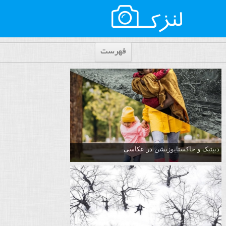
فهرست
دیپتیک و جاکستا‌پوزیشن در عکاسی