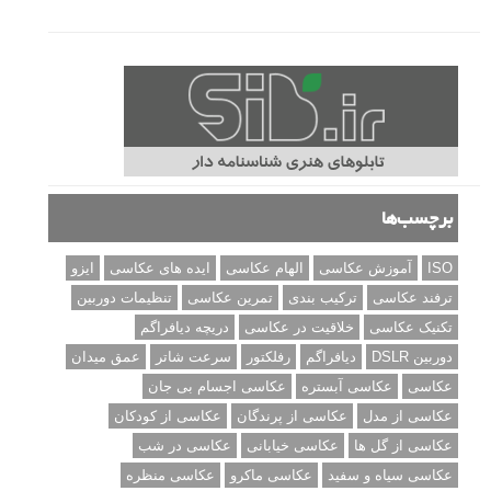
مطالب محبوب
درک نوردهی – همراه با توضیح ISO، دریچه دیافراگم و سرعت
شاتر
نقد عکس #۹۹
سوالات عکاسی
تنظیمات فلاش داخلی دوربین: آشنایی با گزینه های فلاش توکار
دوربین شما
نمونه های زیبای عکس های مفهومی
مجموعه عکس های غروب آفتاب
۳ روش برای درجه بندی و تنظیم دقیق رنگ در فتوشاپ
۲۰ تکنیک ترکیب بندی در عکاسی که عکس های شما را بهتر می
کنند