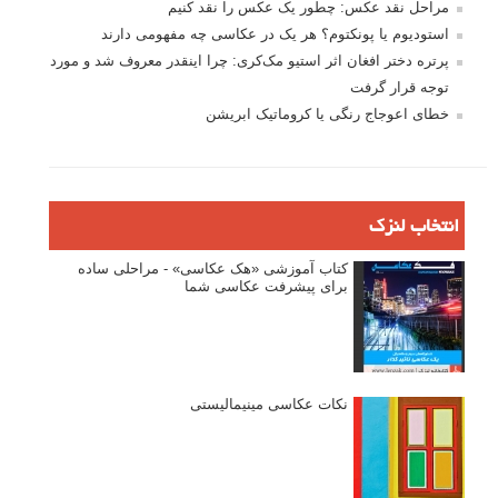
تازه ترین مطالب
دیپتیک و جاکستا‌پوزیشن در عکاسی
۶۰ نمونه عکس سبک ماکسیمالیسم
وبینار دوره جامع آموزش ترکیب بندی عکاسی (فیلم ضبط شده)
ماکسیمالیسم در عکاسی
نقطه عطف در عکاسی
اندازه و تناسب در عکاسی
مراحل نقد عکس: چطور یک عکس را نقد کنیم
استودیوم یا پونکتوم؟ هر یک در عکاسی چه مفهومی دارند
پرتره دختر افغان اثر استیو مک‌کری: چرا اینقدر معروف شد و مورد
توجه قرار گرفت
خطای اعوجاج رنگی یا کروماتیک ابریشن