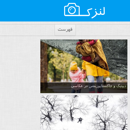
فهرست
دیپتیک و جاکستا‌پوزیشن در عکاسی