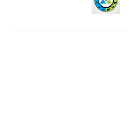
10 باید و نباید در روتوش عکس ها
درک نوردهی – همراه با توضیح ISO، دریچه
دیافراگم و سرعت شاتر
مطالب محبوب