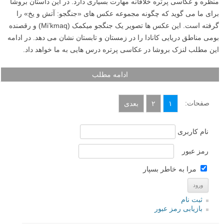
منظره و عکاسی پرتره خلاقانه مهارت بسیاری دارد. در این داستان بروشا
برای ما می گوید که چگونه مجموعه عکس های «جنگجو: آتش و یخ» را
گرفته است. این عکس ها تصویر یک جنگجو میکمک (Mi’kmaq) و رقصنده
بومی مناطق دریایی کانادا را در زمستان و تابستان نشان می دهد. در ادامه
این مطلب لنزک بروشا در عکاسی پرتره درس هایی به ما خواهد داد.
ادامه مطلب
صفحات:
۱
۲
بعدی
نام کاربری
رمز عبور
مرا به خاطر بسپار
ثبت نام
بازیابی رمز عبور