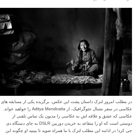
در مطلب امروز لنزک داستان پشت این عکس، برگزیده یکی از مسابقه های
عکاسی در سفر نشنال جئوگرافیک، از Aditya Mendiratta را خواهید خواند.
عکاسی که عشق و علاقه اش به عکاسی را مدیون یک تماس تلفنی از
دوستی است که او را متقاعد به خریدن دوربین DSLR به جای دستگاه دی
جی کرد! در ادامه این مطلب لنزک با ما همراه شوید تا ببینید او چگونه این