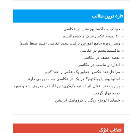
تازه ترین مطالب
دیپتیک و جاکستا‌پوزیشن در عکاسی
۶۰ نمونه عکس سبک ماکسیمالیسم
وبینار دوره جامع آموزش ترکیب بندی عکاسی (فیلم ضبط شده)
ماکسیمالیسم در عکاسی
نقطه عطف در عکاسی
اندازه و تناسب در عکاسی
مراحل نقد عکس: چطور یک عکس را نقد کنیم
استودیوم یا پونکتوم؟ هر یک در عکاسی چه مفهومی دارند
پرتره دختر افغان اثر استیو مک‌کری: چرا اینقدر معروف شد و مورد
توجه قرار گرفت
خطای اعوجاج رنگی یا کروماتیک ابریشن
انتخاب لنزک