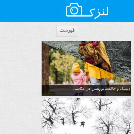
فهرست
دیپتیک و جاکستا‌پوزیشن در عکاسی