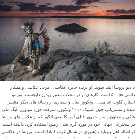
با دیو بروشا آشنا شوید. او برنده جایزه عکاسی، مربی عکاسی و همکار
دائمی ۵۰۰px است. کارهای او در مجلات معتبر ریدرز دایجست، تورنتو
استار، گلوب اند میل، ، ونکوور سان و بسیاری از رسانه های دیگر منتشر
شده و مشتریانی چون المپیک ۲۰۱۰ ونکوور، شرکت فورد موتورز، لیگ ملی
هاکی و معاون رئیس جمهور قبلی آمریکا یعنی الگور که از عکس های بروشا
در سخنرانی جهانی خود در مورد گرم شدن زمین استفاده کرد، داشته است.
او اصالتا اهل یلونایف (شهری در شمال غرب کانادا) است. بروشا در عکاسی