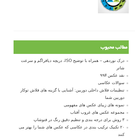
10 باید و نباید در روتوش عکس ها
درک نوردهی – همراه با توضیح ISO، دریچه
دیافراگم و سرعت شاتر
مطالب محبوب