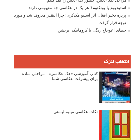
تازه ترین مطالب
دیپتیک و جاکستا‌پوزیشن در عکاسی
۶۰ نمونه عکس سبک ماکسیمالیسم
وبینار دوره جامع آموزش ترکیب بندی عکاسی (فیلم ضبط شده)
ماکسیمالیسم در عکاسی
نقطه عطف در عکاسی
اندازه و تناسب در عکاسی
مراحل نقد عکس: چطور یک عکس را نقد کنیم
استودیوم یا پونکتوم؟ هر یک در عکاسی چه مفهومی دارند
پرتره دختر افغان اثر استیو مک‌کری: چرا اینقدر معروف شد و مورد
توجه قرار گرفت
خطای اعوجاج رنگی یا کروماتیک ابریشن