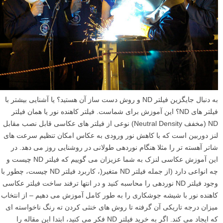
به دنبال جایگزین فیلتر ND و روش دست ساز آن هستید؟ یا آشنایی بیشتر با
فیلتر های ND؟ این آموزش برای شماست. فیلتر کاهنده نور یا همان فیلتر
ND (مخفف Neutral Density) نوعی از فیلتر های عکاسی قابل نصب مقابل
لنز دوربین است که با کاهش نور ورودی به عکاس امکان تنظیم سرعت های
شاتر آهسته تر را مثلا هنگام نوردهی طولانی در روشنایی روز می دهد. در
این آموزش عکاسی لنزک به شما عزیزان می گوییم که فیلتر ND چیست و
چه انواعی دارد (از جمله فیلتر ND متغیر(، کاربرد فیلتر ND چیست، چطور با
وجود فیلتر ND نوردهی را محاسبه کنید و در انتها ترفند ساخت فیلتر عکاسی
کاهنده نور با شیشه جوشکاری را به طور کامل آموزش می دهیم – از انتخاب
میزان درجه تاریکی آن گرفته تا روش های خنثی کردن ته رنگ ناخواسته ای
که ایجاد می کند. اگر به خرید فیلتر ND فکر می کنید، ابتدا این مقاله را