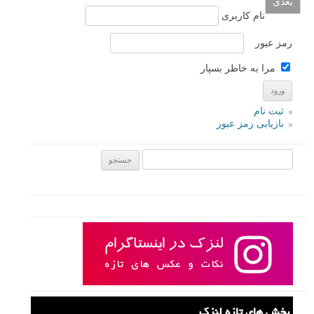
عکاسی از رد نور یا دنباله نور (Light trail photography) یک جنبه منحصر به
فرد از عکاسی است. با ترکیب سرعت شاترهای آهسته با نور و حرکت
دوربین، می توان عکس های انتزاعی زیبایی خلق کرد. در این مقاله لنزک
چهار تکنیک عکاسی از دنباله های نور انتزاعی به شما عزیزان آموزش می
دهیم که می توانید در تمرین عکاسی خود آنها را امتحان کنید.
ادامه مطلب
صفحات:
۱۰
۹
۸
۷
۶
۵
۴
۳
۲
۱
بعدی
نام کاربری
رمز عبور
مرا به خاطر بسپار
ثبت نام