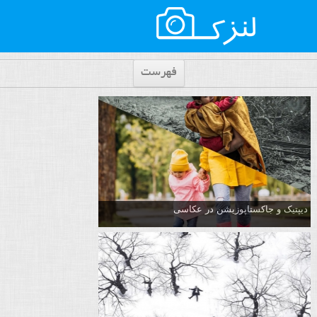
فهرست
دیپتیک و جاکستا‌پوزیشن در عکاسی