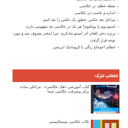
فروش عکس
عکس‌کاوی
نگاه عکاس
تازه ترین مطالب
دیپتیک و جاکستا‌پوزیشن در عکاسی
۶۰ نمونه عکس سبک ماکسیمالیسم
وبینار دوره جامع آموزش ترکیب بندی عکاسی (فیلم ضبط شده)
ماکسیمالیسم در عکاسی
نقطه عطف در عکاسی
اندازه و تناسب در عکاسی
مراحل نقد عکس: چطور یک عکس را نقد کنیم
استودیوم یا پونکتوم؟ هر یک در عکاسی چه مفهومی دارند
پرتره دختر افغان اثر استیو مک‌کری: چرا اینقدر معروف شد و مورد
توجه قرار گرفت
خطای اعوجاج رنگی یا کروماتیک ابریشن