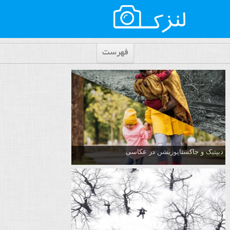
فهرست
دیپتیک و جاکستا‌پوزیشن در عکاسی