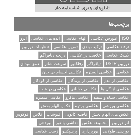
برچسب‌ها
ISO
آموزش عکاسی
الهام عکاسی
ایده های عکاسی
ایزو
ترفند عکاسی
ترکیب بندی
تمرین عکاسی
تنظیمات دوربین
تکنیک عکاسی
خلاقیت در عکاسی
دریچه دیافراگم
دوربین DSLR
دیافراگم
رفلکتور
سرعت شاتر
عمق میدان
عکاسی
عکاسی آبستره
عکاسی اجسام بی جان
عکاسی از مدل
عکاسی از پرندگان
عکاسی از کودکان
عکاسی از گل ها
عکاسی خیابانی
عکاسی در شب
عکاسی سیاه و سفید
عکاسی ماکرو
عکاسی منظره
عکاسی ورزشی
عکاسی پرتره
عکس الهام بخش
عکس های الهام بخش
فاصله کانونی
فتوشاپ
فلاش
فوکوس
لنز دوربین
مجموعه عکس
نقاشی با نور
نوردهی
نوردهی طولانی
نورپردازی
پرسپکتیو
ژست عکاسی