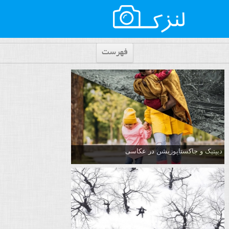
فهرست
دیپتیک و جاکستا‌پوزیشن در عکاسی