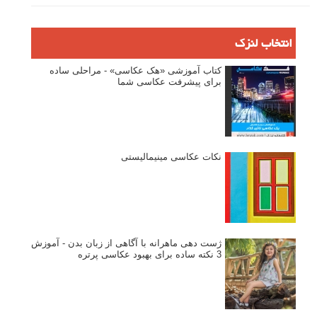
۶۰ نمونه عکس سبک ماکسیمالیسم
وبینار دوره جامع آموزش ترکیب بندی عکاسی (فیلم ضبط شده)
ماکسیمالیسم در عکاسی
نقطه عطف در عکاسی
اندازه و تناسب در عکاسی
مراحل نقد عکس: چطور یک عکس را نقد کنیم
استودیوم یا پونکتوم؟ هر یک در عکاسی چه مفهومی دارند
پرتره دختر افغان اثر استیو مک‌کری: چرا اینقدر معروف شد و مورد
توجه قرار گرفت
خطای اعوجاج رنگی یا کروماتیک ابریشن
انتخاب لنزک
کتاب آموزشی «هک عکاسی» - مراحلی ساده
برای پیشرفت عکاسی شما