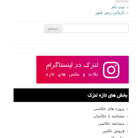
ادامه مطلب
صفحات:
قبلی
۱
۲
۳
۴
۵
۶
بعدی
نام کاربری
رمز عبور
مرا به خاطر بسپار
ثبت نام
بازیابی رمز عبور
جستجو یرای: