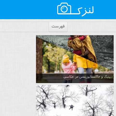
فهرست
دیپتیک و جاکستا‌پوزیشن در عکاسی