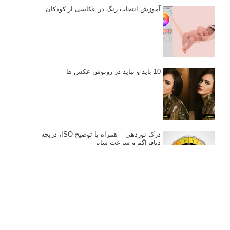
نکات عکاسی مینیمالیستی
ژست دهی ماهرانه با آگاهی از زبان بدن - آموزش
3 نکته ساده برای بهبود عکاسی پرتره
آموزش انتخاب رنگ در عکاسی از کودکان
10 باید و نباید در روتوش عکس ها